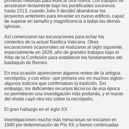
primeras medidas para edificar otra nueva. Los trabajos se
arrastraron lentamente bajo los pontificados sucesivos
hasta 1513, cuando Julio II decidió abandonar los
proyectos anteriores para levantar un nuevo edificio, capaz
de superar en tamaño y magnificencia a todas las demás
iglesias.
Así comenzaron las excavaciones para echar los
cimientos de la actual Basílica Vaticana. Otras
excavaciones ocasionales se realizaron al siglo siguiente,
én
especialmente en 1626, año de grandes trabajos bajo el
Altar de la Confesión para establecer los fundamentos del
baldaquín de Bernini.
n
En esa ocasión aparecieron algunos restos de la antigua
ros
necrópolis, y con ellos –por primera vez en muchos siglos–
algunos indicios que confirmaban la tradición. Sin
embargo, los deficientes recursos técnicos de esa época
no permitieron una investigación más profunda, y el manto
del olvido cayó otra vez sobre la necrópolis.
El gran hallazgo en el siglo XX
sieux
Investigaciones mucho más minuciosas se iniciaron en
1940 por determinación de Pío XII, y fueron continuadas
stela