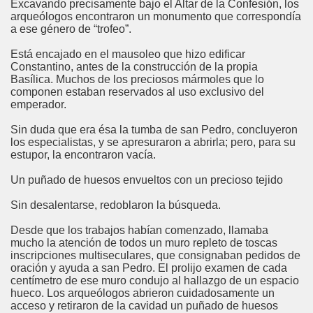
Excavando precisamente bajo el Altar de la Confesión, los
arqueólogos encontraron un monumento que correspondía
a ese género de “trofeo”.
Está encajado en el mausoleo que hizo edificar
 Y María Stma. de la Amargura
Constantino, antes de la construcción de la propia
Basílica. Muchos de los preciosos mármoles que lo
componen estaban reservados al uso exclusivo del
emperador.
Sin duda que era ésa la tumba de san Pedro, concluyeron
los especialistas, y se apresuraron a abrirla; pero, para su
estupor, la encontraron vacía.
Un puñado de huesos envueltos con un precioso tejido
Sin desalentarse, redoblaron la búsqueda.
 de Sevilla
Desde que los trabajos habían comenzado, llamaba
mucho la atención de todos un muro repleto de toscas
inscripciones multiseculares, que consignaban pedidos de
oración y ayuda a san Pedro. El prolijo examen de cada
centímetro de ese muro condujo al hallazgo de un espacio
hueco. Los arqueólogos abrieron cuidadosamente un
acceso y retiraron de la cavidad un puñado de huesos