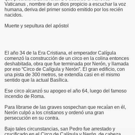
Vaticanus , nombre de un dios propicio a escuchar la voz
humana, deriva del primer sonido emitido por los recién
risto
nacidos.
Muerte y sepultura del apóstol
esia
El año 34 de la Era Cristiana, el emperador Calígula
comenzó la construcción de un circo en la colina entonces
deshabitada, obra que fue terminada por Nerón, y llamada
por eso “Circo de Calígula y Nerón”. El gran edificio, con
una pista de 300 metros, se extendía casi en el mismo
sentido que la actual Basílica.
Ese circo alcanzó su apogeo el año 64, luego del famoso
incendio de Roma.
ría
Para librarse de las graves sospechan que recaían en él,
Nerón culpó a los cristianos y ordenó una gran
persecución en su contra.
Bajo tales circunstancias, san Pedro fue arrestado y
crucificado en el Circo de Calígula y Nerón, de cabeza