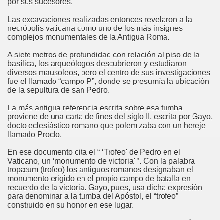
por sus sucesores.
Las excavaciones realizadas entonces revelaron a la
necrópolis vaticana como uno de los más insignes
la”
complejos monumentales de la Antigua Roma.
A siete metros de profundidad con relación al piso de la
basílica, los arqueólogos descubrieron y estudiaron
diversos mausoleos, pero el centro de sus investigaciones
fue el llamado “campo P”, donde se presumía la ubicación
de la sepultura de san Pedro.
La más antigua referencia escrita sobre esa tumba
proviene de una carta de fines del siglo II, escrita por Gayo,
docto eclesiástico romano que polemizaba con un hereje
llamado Proclo.
En ese documento cita el “ ‘Trofeo' de Pedro en el
isco
Vaticano, un ‘monumento de victoria' ”. Con la palabra
tropæum (trofeo) los antiguos romanos designaban el
monumento erigido en el propio campo de batalla en
recuerdo de la victoria. Gayo, pues, usa dicha expresión
para denominar a la tumba del Apóstol, el “trofeo”
os y San Francisco de Asís
construido en su honor en ese lugar.