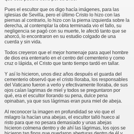
Pues el escultor que os digo hacía imágenes, para las
risto
iglesias de Sevilla, pero el último Cristo lo hizo con las
piernas al contrario, lo hizo con la pierna izquierda sobre la
derecha, al contemplar la obra terminada vio el fallo, su
negligencia se pagó con su muerte, le afectó tanto que se
ahorcó, lo encontraron en su estudio colgado de una
esia
cuerda y sin vida.
Todos creyeron que el mejor homenaje para aquel hombre
de dios era enterrarlo en el centro del cementerio y como
cruz o lápida, el Cristo que tanto tiempo tardó en tallar.
Y así lo hicieron, unos diez años después el guarda del
cementerio observó que el cristo lloraba, los responsables
del Vaticano fueron a verlo y efectivamente lloraba, de sus
ojos caían lagrimas de miel y todos se preguntaron por
qué, era el escultor llorando su pena, dulce pena
opinaban, ya que sus lágrimas eran pura miel de abeja.
ría
Al reconocer la imagen en profundidad se vio que el
milagro la hacían una abejas, el escultor talló hueco al
risto para que no pesara demasiado y unas abejas
hicieron colmena dentro y de ahí las lágrimas, los ojos se
hicieron tan finos que quedaron aberturas dentro de él y