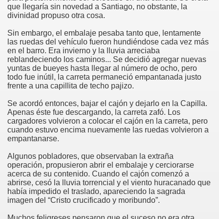
que llegaría sin novedad a Santiago, no obstante, la
divinidad propuso otra cosa.
risto
Sin embargo, el embalaje pesaba tanto que, lentamente
las ruedas del vehículo fueron hundiéndose cada vez más
en el barro. Era invierno y la lluvia arreciaba
reblandeciendo los caminos... Se decidió agregar nuevas
esia
yuntas de bueyes hasta llegar al número de ocho, pero
todo fue inútil, la carreta permaneció empantanada justo
frente a una capillita de techo pajizo.
Se acordó entonces, bajar el cajón y dejarlo en la Capilla.
Apenas éste fue descargando, la carreta zafó. Los
cargadores volvieron a colocar el cajón en la carreta, pero
cuando estuvo encima nuevamente las ruedas volvieron a
empantanarse.
Algunos pobladores, que observaban la extraña
operación, propusieron abrir el embalaje y cerciorarse
ría
acerca de su contenido. Cuando el cajón comenzó a
abrirse, cesó la lluvia torrencial y el viento huracanado que
había impedido el traslado, apareciendo la sagrada
imagen del “Cristo crucificado y moribundo”.
Muchos feligreses pensaron que el suceso no era otra