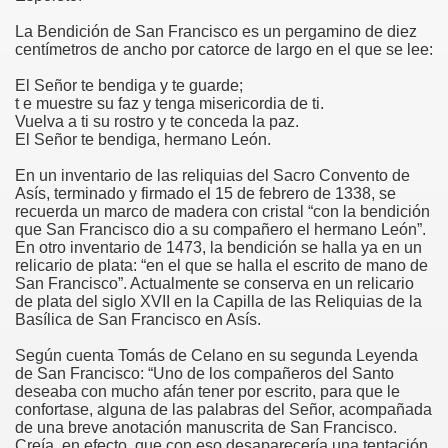
La Bendición de San Francisco es un pergamino de diez
risto
centímetros de ancho por catorce de largo en el que se lee:
El Señor te bendiga y te guarde;
t e muestre su faz y tenga misericordia de ti.
Vuelva a ti su rostro y te conceda la paz.
esia
El Señor te bendiga, hermano León.
En un inventario de las reliquias del Sacro Convento de
Asís, terminado y firmado el 15 de febrero de 1338, se
recuerda un marco de madera con cristal “con la bendición
que San Francisco dio a su compañero el hermano León”.
En otro inventario de 1473, la bendición se halla ya en un
relicario de plata: “en el que se halla el escrito de mano de
San Francisco”. Actualmente se conserva en un relicario
de plata del siglo XVII en la Capilla de las Reliquias de la
Basílica de San Francisco en Asís.
ría
Según cuenta Tomás de Celano en su segunda Leyenda
de San Francisco: “Uno de los compañeros del Santo
deseaba con mucho afán tener por escrito, para que le
confortase, alguna de las palabras del Señor, acompañada
de una breve anotación manuscrita de San Francisco.
Creía, en efecto, que con eso desaparecería una tentación