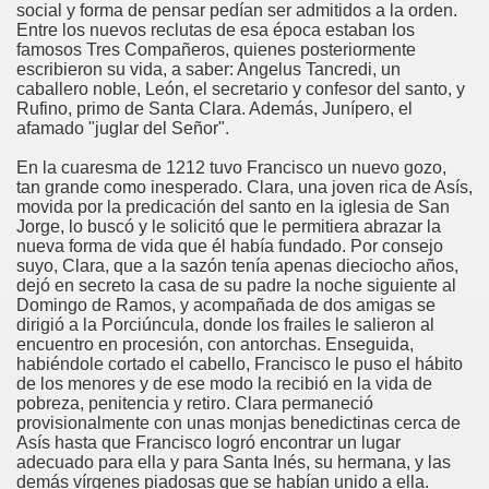
social y forma de pensar pedían ser admitidos a la orden.
Entre los nuevos reclutas de esa época estaban los
famosos Tres Compañeros, quienes posteriormente
escribieron su vida, a saber: Angelus Tancredi, un
caballero noble, León, el secretario y confesor del santo, y
Rufino, primo de Santa Clara. Además, Junípero, el
afamado "juglar del Señor".
En la cuaresma de 1212 tuvo Francisco un nuevo gozo,
tan grande como inesperado. Clara, una joven rica de Asís,
movida por la predicación del santo en la iglesia de San
Jorge, lo buscó y le solicitó que le permitiera abrazar la
nueva forma de vida que él había fundado. Por consejo
suyo, Clara, que a la sazón tenía apenas dieciocho años,
dejó en secreto la casa de su padre la noche siguiente al
Domingo de Ramos, y acompañada de dos amigas se
dirigió a la Porciúncula, donde los frailes le salieron al
encuentro en procesión, con antorchas. Enseguida,
habiéndole cortado el cabello, Francisco le puso el hábito
de los menores y de ese modo la recibió en la vida de
pobreza, penitencia y retiro. Clara permaneció
provisionalmente con unas monjas benedictinas cerca de
Asís hasta que Francisco logró encontrar un lugar
adecuado para ella y para Santa Inés, su hermana, y las
demás vírgenes piadosas que se habían unido a ella.