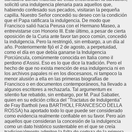
solicitó una indulgencia plenaria para aquellos que,
habiendo confesado sus pecados, visitaran la pequeña
capilla. Nuestro Señor concedió su deseo con la condición
que el Papa ratificara la indulgencia. De modo que
Francisco salió hacia Perusa con el Hermano Maseo, a
entrevistarse con Honorio III. Este último, a pesar de cierta
oposición de la Curia ante favor tan poco común, concedió
la indulgencia. Pero la restringió, sin embargo, a un día al
año. Posteriormente fijó el 2 de agosto, a perpetuidad,
como el día en que debía ganarse la Indulgencia
Porciúncula, comúnmente conocida en Italia como il
perdono d'Assisi. Eso es lo que dice la tradición. Pero el
hecho de que no exista mención de esa indulgencia ni en
los archivos papales ni en los diocesanos, ni tampoco la
menor alusión a ella en las primeras biografías de
Francisco o en documentos contemporáneos, ha llevado a
algunos escritores a rechazarla. Tal argumentum ex
silentio fue rebatido, sin embargo, por M. Paul Sabatier,
quien en su edición crítica del "Tractatus de Indulgentia"
de Fray Bartholi (vea BARTHOLI, FRANCESCO DELLA
ROSSA) ha aportado todo lo que puede ser considerado
como evidencia realmente confiable en su favor. Pero aún
aquellos que consideran la concesión de la indulgencia
como un dato histórico sustentable en el que se creía
tradicionalmente admiten la falta de certeza de la primera