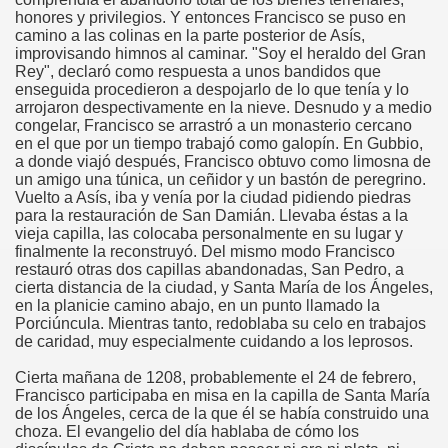
honores y privilegios. Y entonces Francisco se puso en
camino a las colinas en la parte posterior de Asís,
improvisando himnos al caminar. "Soy el heraldo del Gran
Rey", declaró como respuesta a unos bandidos que
la”
enseguida procedieron a despojarlo de lo que tenía y lo
arrojaron despectivamente en la nieve. Desnudo y a medio
congelar, Francisco se arrastró a un monasterio cercano
en el que por un tiempo trabajó como galopín. En Gubbio,
a donde viajó después, Francisco obtuvo como limosna de
un amigo una túnica, un ceñidor y un bastón de peregrino.
Vuelto a Asís, iba y venía por la ciudad pidiendo piedras
para la restauración de San Damián. Llevaba éstas a la
vieja capilla, las colocaba personalmente en su lugar y
finalmente la reconstruyó. Del mismo modo Francisco
restauró otras dos capillas abandonadas, San Pedro, a
cierta distancia de la ciudad, y Santa María de los Ángeles,
en la planicie camino abajo, en un punto llamado la
Porciúncula. Mientras tanto, redoblaba su celo en trabajos
isco
de caridad, muy especialmente cuidando a los leprosos.
Cierta mañana de 1208, probablemente el 24 de febrero,
Francisco participaba en misa en la capilla de Santa María
os y San Francisco de Asís
de los Ángeles, cerca de la que él se había construido una
choza. El evangelio del día hablaba de cómo los