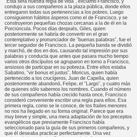
"Esta será nuestra regla de vida", exclamó Francisco, y
condujo a sus compañeros a la plaza pública, donde ellos
o
entregaron todas sus pertenencias a los pobres. Luego
consiguieron hábitos ásperos como el de Francisco, y se
construyeron pequeñas chozas cercanas a la de él en la
Porciúncula. Pocos días después, Giles, quien
oquia
posteriormente se habría de convertir en el gran
contemplativo y pronunciador de "buenas palabras", fue el
tercer seguidor de Francisco. La pequeña banda se dividió
y marchó, de dos en dos, causando tal impresión por sus
palabras y conducta que antes que pasara mucho tiempo
varios otros discípulos se agruparon en torno a Francisco,
ansiosos de participar en su pobreza. Entre ellos estaba
Sabatino, "vir bonus et justus", Moricus, quien había
pertenecido a los crucígeros, Juan de Capella, quien
posteriormente abandonó, Felipe, el "Largo", y cuatro más
de quienes sólo sabemos los nombres. Cuando el número
de sus compañeros había crecido hasta once, Francisco
consideró conveniente escribir una regla para ellos. Esa
primera regla, como se le conoce, de los frailes menores
no nos ha llegado en su forma original. Parece que era
muy breve y simple, una mera adaptación de los preceptos
evangélicos que previamente Francisco había
seleccionado para la guía de sus primeros compañeros, y
que él deseaba practicar perfectamente. Una vez