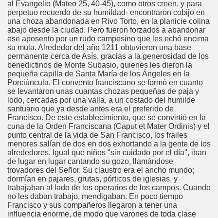
al Evangelio (Mateo 25, 40-45), como otros creen, y para
perpetuo recuerdo de su humildad- encontraron cobijo en
una choza abandonada en Rivo Torto, en la planicie colina
abajo desde la ciudad. Pero fueron forzados a abandonar
ese aposento por un rudo campesino que les echó encima
su mula. Alrededor del año 1211 obtuvieron una base
permanente cerca de Asís, gracias a la generosidad de los
benedictinos de Monte Subasio, quienes les dieron la
pequeña capilla de Santa María de los Ángeles en la
Porciúncula. El convento franciscano se formó en cuanto
se levantaron unas cuantas chozas pequeñas de paja y
lodo, cercadas por una valla, a un costado del humilde
santuario que ya desde antes era el preferido de
Francisco. De este establecimiento, que se convirtió en la
cuna de la Orden Franciscana (Caput et Mater Ordinis) y el
punto central de la vida de San Francisco, los frailes
menores salían de dos en dos exhortando a la gente de los
alrededores. Igual que niños "sin cuidado por el día", iban
de lugar en lugar cantando su gozo, llamándose
trovadores del Señor. Su claustro era el ancho mundo;
lagros
dormían en pajares, grutas, pórticos de iglesias, y
trabajaban al lado de los operarios de los campos. Cuando
no les daban trabajo, mendigaban. En poco tiempo
Francisco y sus compañeros llegaron a tener una
influencia enorme, de modo que varones de toda clase