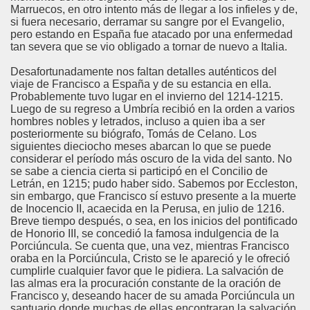
Marruecos, en otro intento más de llegar a los infieles y de,
si fuera necesario, derramar su sangre por el Evangelio,
pero estando en España fue atacado por una enfermedad
tan severa que se vio obligado a tornar de nuevo a Italia.
Desafortunadamente nos faltan detalles auténticos del
viaje de Francisco a España y de su estancia en ella.
Probablemente tuvo lugar en el invierno del 1214-1215.
Luego de su regreso a Umbría recibió en la orden a varios
hombres nobles y letrados, incluso a quien iba a ser
posteriormente su biógrafo, Tomás de Celano. Los
siguientes dieciocho meses abarcan lo que se puede
considerar el período más oscuro de la vida del santo. No
se sabe a ciencia cierta si participó en el Concilio de
Letrán, en 1215; pudo haber sido. Sabemos por Eccleston,
sin embargo, que Francisco sí estuvo presente a la muerte
de Inocencio II, acaecida en la Perusa, en julio de 1216.
Breve tiempo después, o sea, en los inicios del pontificado
de Honorio III, se concedió la famosa indulgencia de la
Porciúncula. Se cuenta que, una vez, mientras Francisco
oraba en la Porciúncula, Cristo se le apareció y le ofreció
cumplirle cualquier favor que le pidiera. La salvación de
las almas era la procuración constante de la oración de
Francisco y, deseando hacer de su amada Porciúncula un
santuario donde muchas de ellas encontraran la salvación,