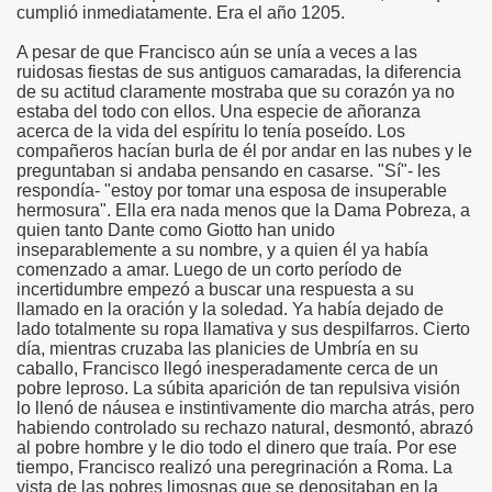
cumplió inmediatamente. Era el año 1205.
A pesar de que Francisco aún se unía a veces a las
ruidosas fiestas de sus antiguos camaradas, la diferencia
de su actitud claramente mostraba que su corazón ya no
estaba del todo con ellos. Una especie de añoranza
co chino
acerca de la vida del espíritu lo tenía poseído. Los
compañeros hacían burla de él por andar en las nubes y le
preguntaban si andaba pensando en casarse. "Sí"- les
respondía- "estoy por tomar una esposa de insuperable
hermosura". Ella era nada menos que la Dama Pobreza, a
quien tanto Dante como Giotto han unido
inseparablemente a su nombre, y a quien él ya había
comenzado a amar. Luego de un corto período de
incertidumbre empezó a buscar una respuesta a su
llamado en la oración y la soledad. Ya había dejado de
lado totalmente su ropa llamativa y sus despilfarros. Cierto
día, mientras cruzaba las planicies de Umbría en su
caballo, Francisco llegó inesperadamente cerca de un
pobre leproso. La súbita aparición de tan repulsiva visión
lo llenó de náusea e instintivamente dio marcha atrás, pero
habiendo controlado su rechazo natural, desmontó, abrazó
os
al pobre hombre y le dio todo el dinero que traía. Por ese
tiempo, Francisco realizó una peregrinación a Roma. La
vista de las pobres limosnas que se depositaban en la