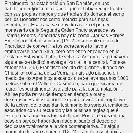
Finalmente las estableció en San Damián, en una
habitación adjunta a la capilla que él había reconstruido
con sus propias manos y que había sido donada al santo
por los Benedictinos como morada para sus hijas
espirituales. Esa casa se convirtió así en el primer
monasterio de la Segunda Orden Franciscana de las
Damas Pobres, conocidas hoy día como Clarisas Pobres.
En el otoño del mismo año (1212) el ardiente deseo de
Francisco de convertir a los sarracenos lo llevó a
embarcarse hacia Siria, pero habiendo encallado en la
costa de Eslavonia hubo de volver a Ancona. La primavera
siguiente se dedicó a evangelizar la Italia central. Por ese
entonces (1213) Francisco recibió del Conde Orlando de
Chiusi la montaña de La Verna, un aislado picacho en
medio de los Apeninos toscanos que se levanta unos 1000
metros sobre el Valle de Casentino, para que sirviera de
retiro, "especialmente favorable para la contemplación".
Ahí se podía retirar de tiempo en tiempo a orar y
descansar. Francisco nunca separó la vida contemplativa
de la activa, de lo que dan testimonio los varios eremitorios
asociados con su recuerdo y las prístinas reglas que él
escribió para quienes los habitaban. Por lo menos en una
ocasión parece haber dominado al santo el deseo de
dedicarse totalmente a la vida contemplativa. En algún
momento del año siguiente (1214) Francisco se dirigió a