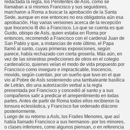
redactada la regla, los Penitentes de Asís, como se
llamaban a si mismos Francisco y sus seguidores,
marcharon a Roma a buscar la aprobación de la Santa
Sede, aunque en ese entonces no era obligatoria aún esa
aprobación. Hay varias versiones acerca de la recepción
que Inocencio III dio a Francisco. Lo que se cuenta es que
Guido, obispo de Asís, quien estaba en Roma por
atorio
entonces, recomendó a Francisco con el cardenal Juan de
San Pablo y que, a instancias de este último, el Papa
llamó al santo, cuyas primeras exposiciones, según
o
parece, había rechazado con cierta grosería. Más aún, en
vez de las siniestras predicciones de otros en el colegio
cardenalicio, quienes veían el modo de vida propuesto por
Francisco como inseguro e impracticable, Inocencio,
movido, según cuentan, por un sueño que tuvo en el que
vio al Pobre de Asís sosteniendo una tambaleante basílica
de Letrán, dio una autorización verbal a la regla
s
presentada por Francisco y concedió al santo y a sus
compañeros salir a predicar el arrepentimiento en todas
partes. Antes de partir de Roma todos ellos recibieron la
tonsura eclesiástica, y Francisco fue ordenado diácono
posteriormente.
Luego de su retorno a Asís, los Frailes Menores, que así
había llamado Francisco a sus hermanos- por los minores,
o clases inferiores, como algunos piensan, o en referencia