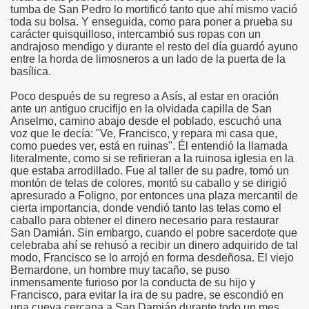
tumba de San Pedro lo mortificó tanto que ahí mismo vació
toda su bolsa. Y enseguida, como para poner a prueba su
carácter quisquilloso, intercambió sus ropas con un
andrajoso mendigo y durante el resto del día guardó ayuno
entre la horda de limosneros a un lado de la puerta de la
basílica.
Poco después de su regreso a Asís, al estar en oración
ante un antiguo crucifijo en la olvidada capilla de San
Anselmo, camino abajo desde el poblado, escuchó una
voz que le decía: "Ve, Francisco, y repara mi casa que,
como puedes ver, está en ruinas". Él entendió la llamada
literalmente, como si se refirieran a la ruinosa iglesia en la
que estaba arrodillado. Fue al taller de su padre, tomó un
montón de telas de colores, montó su caballo y se dirigió
apresurado a Foligno, por entonces una plaza mercantil de
cierta importancia, donde vendió tanto las telas como el
caballo para obtener el dinero necesario para restaurar
San Damián. Sin embargo, cuando el pobre sacerdote que
celebraba ahí se rehusó a recibir un dinero adquirido de tal
modo, Francisco se lo arrojó en forma desdeñosa. El viejo
Bernardone, un hombre muy tacaño, se puso
inmensamente furioso por la conducta de su hijo y
Francisco, para evitar la ira de su padre, se escondió en
una cueva cercana a San Damián durante todo un mes.