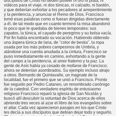
discípulos de Cristo no deben poseer ni oro ni plata, ni
viáticos para el viaje, ni dos túnicas, ni calzado, ni bastón,
y que deberían exhortar a los pecadores al arrepentimiento
y la penitencia, y anunciar el Reino de Dios. Francisco
tomó esas palabras como si fueran dirigidas directamente
 Y María Stma. de la Amargura
a él, de tal modo que en cuanto terminó la misa abandonó
lo poco que le quedaba de bienes temporales: sus
zapatos, la túnica, el cayado de peregrino y su bolsa vacía.
Por fin había encontrado su vocación. Habiendo obtenido
una áspera túnica de lana, de "color de bestia", la ropa
usada por los más pobres campesinos de Umbría, y
atándose una cuerda anudada a la cintura, Francisco se
puso inmediatamente en camino, exhortando a la gente
del campo a la penitencia, al amor fraterno y la paz. La
gente de Asís había ya cesado de mofarse de Francisco;
ahora se detenían asombrados. Su ejemplo incluso atrajo
a otros. Bernardo de Quintavalle, un magnate de la
 de Sevilla
localidad, fue el primero que se unió a Francisco. Pronto
fue seguido por Pedro Cataneo, un renombrado canónigo
de la catedral. Con verdadero espíritu de entusiasmo
religioso Francisco reparó la iglesia de San Nicolás y
buscó allí descubrir la voluntad de Dios acerca de ellos
abriendo tres veces al azar el libro de los evangelios sobre
el altar. Cada vez aparecieron pasajes en los que Cristo
les decía a sus discípulos que debían dejar todo y seguirlo.