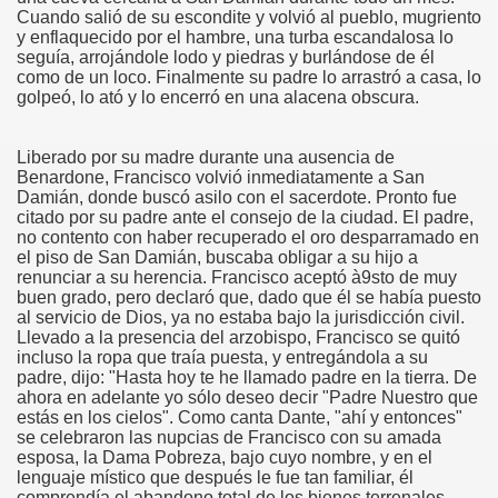
Cuando salió de su escondite y volvió al pueblo, mugriento
y enflaquecido por el hambre, una turba escandalosa lo
seguía, arrojándole lodo y piedras y burlándose de él
como de un loco. Finalmente su padre lo arrastró a casa, lo
golpeó, lo ató y lo encerró en una alacena obscura.
Liberado por su madre durante una ausencia de
Benardone, Francisco volvió inmediatamente a San
Damián, donde buscó asilo con el sacerdote. Pronto fue
én
citado por su padre ante el consejo de la ciudad. El padre,
no contento con haber recuperado el oro desparramado en
n
el piso de San Damián, buscaba obligar a su hijo a
renunciar a su herencia. Francisco aceptó à9sto de muy
ros
buen grado, pero declaró que, dado que él se había puesto
al servicio de Dios, ya no estaba bajo la jurisdicción civil.
Llevado a la presencia del arzobispo, Francisco se quitó
incluso la ropa que traía puesta, y entregándola a su
padre, dijo: "Hasta hoy te he llamado padre en la tierra. De
ahora en adelante yo sólo deseo decir "Padre Nuestro que
estás en los cielos". Como canta Dante, "ahí y entonces"
sieux
se celebraron las nupcias de Francisco con su amada
esposa, la Dama Pobreza, bajo cuyo nombre, y en el
lenguaje místico que después le fue tan familiar, él
stela
comprendía el abandono total de los bienes terrenales,