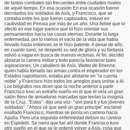
de tantos combates tan frecuentes entre ciudades rivales
de aquel tiempo. En esa ocasión En esa ocasión fueron
risto
derrotados los soldados de Asís, y Francisco, que se
contaba entre los que fueron capturados, estuvo en
cautividad en Perusa por más de un año. Una fiebre que lo
afectó en ese lugar parece que lo hizo orientar sus
pensamientos hacia las cosas eternas. Durante la larga
esia
enfermedad, por lo menos el vacío de la vida que había
llevado hasta entonces se le hizo patente. A pesar de ello,
en cuanto sanó, se despertó su sed de gloria y su fantasía
volvió a vagar en busca de nuevas victorias. Al fin, decidió
abrazar la carrera militar y todo parecía favorecer tales
aspiraciones. Un caballero de Asís, Walter de Brienne,
quien había tomado las armas contra el emperador en los
Estados napolitanos, estaba por alistarse en "la cuenta
noble" y Francisco hizo todos los arreglos para unirse a él.
Los biógrafos nos dicen que la noche anterior a partir
Francisco tuvo un extraño sueño en el que él veía un gran
salón lleno de armaduras marcadas que tenían la insignia
ría
de la Cruz. "Estas"- dijo una voz- "son para ti y tus jóvenes
soldados". "Ahora sé que seré un gran príncipe" exclamó
exaltado Francisco, mientras se ponía en camino hacia
Apulia. Pero una segunda enfermedad detuvo su camino
en Espoleto. Se narra que fue ahí donde Francisco tuvo
otro sueño en el que se le ordenó volver a Asís, cosa que