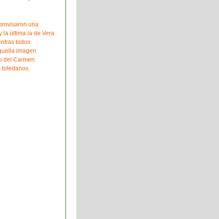
provisaron una
 la última la de Vera
ntras todos
quella imagen
to del Carmen
s toledanos.