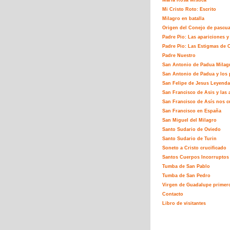
María Rosa Mistíca
Mi Cristo Roto: Escrito
Milagro en batalla
Origen del Conejo de pascu
Padre Pio: Las apariciones y
Padre Pio: Las Estigmas de C
Padre Nuestro
San Antonio de Padua Milag
San Antonio de Padua y los 
San Felipe de Jesus Leyenda
San Francisco de Asis y las 
San Francisco de Asís nos c
San Francisco en España
San Miguel del Milagro
Santo Sudario de Oviedo
Santo Sudario de Turin
Soneto a Cristo crucificado
Santos Cuerpos Incorruptos
Tumba de San Pablo
Tumba de San Pedro
Virgen de Guadalupe primer
Contacto
Libro de visitantes