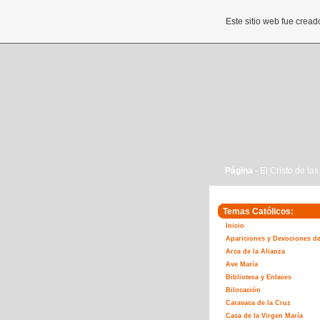
Este sitio web fue crea
Página
- El Cristo de la
Temas Católicos:
Inicio
Apariciones y Devociones de
Arca de la Alianza
Ave María
Biblioteca y Enlaces
Bilocación
Caravaca de la Cruz
Casa de la Virgen María