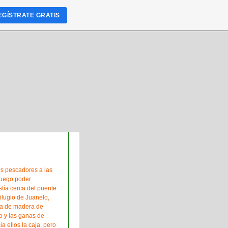
EGÍSTRATE GRATIS
os pescadores a las
 luego poder
stía cerca del puente
ilugio de Juanelo,
ja de madera de
o y las ganas de
ia ellos la caja, pero