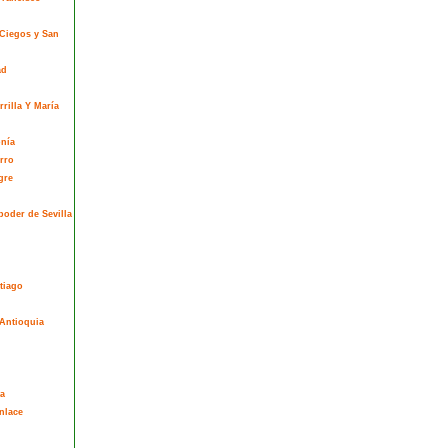
 Ciegos y San
ad
rilla Y María
onía
rro
gre
poder de Sevilla
tiago
Antioquia
a
nlace