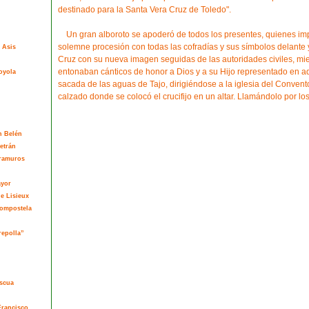
destinado para la Santa Vera Cruz de Toledo".
Un gran alboroto se apoderó de todos los presentes, quienes im
solemne procesión con todas las cofradías y sus símbolos delante y
 Asis
Cruz con su nueva imagen seguidas de las autoridades civiles, mie
entonaban cánticos de honor a Dios y a su Hijo representado en a
oyola
sacada de las aguas de Tajo, dirigiéndose a la iglesia del Conven
calzado donde se colocó el crucifijo en un altar. Llamándolo por lo
n Belén
etrán
tramuros
ayor
de Lisieux
Compostela
repolla”
ascua
Francisco