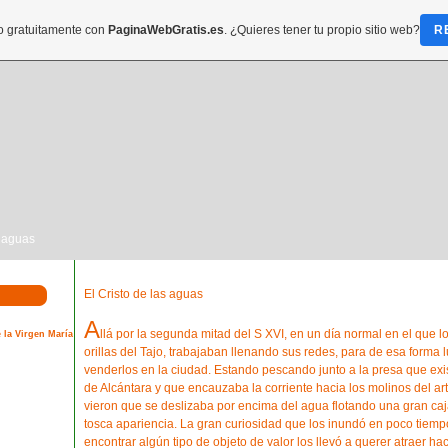
do gratuitamente con
PaginaWebGratis.es
. ¿Quieres tener tu propio sitio web?
R
s aguas
El Cristo de las aguas
A
llá por la segunda mitad del S XVI, en un día normal en el que l
 la Virgen María
orillas del Tajo, trabajaban llenando sus redes, para de esa forma
venderlos en la ciudad. Estando pescando junto a la presa que exi
de Alcántara y que encauzaba la corriente hacia los molinos del art
vieron que se deslizaba por encima del agua flotando una gran ca
tosca apariencia. La gran curiosidad que los inundó en poco tiemp
encontrar algún tipo de objeto de valor los llevó a querer atraer hac