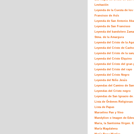
Levitación
Leyenda de la Cuesta de los
Francisco de Asís
Leyenda de San Antonio Ab
Leyenda de San Francisco
Leyenda del bandolero Zamar
Stma. de la Amargura
Leyenda del Cristo de la Ag
Leyenda del Cristo de Cacho
Leyenda del Cristo de la san
Leyenda del Cristo Elquino
Leyenda del Cristo del gran 
Leyenda del Cristo del rayo
Leyenda del Cristo Negro
Leyenda del Niño Jesús
Leyendas del Camino de San
Leyendas del Cristo negro
Leyendas de San Ignacio de 
Lista de Órdenes Religiosas
Lista de Papas
Marcelino Pan y Vino
Mandylion o Imagen de Edes
Maria, la Santisima Virgen. E
María Magdalena