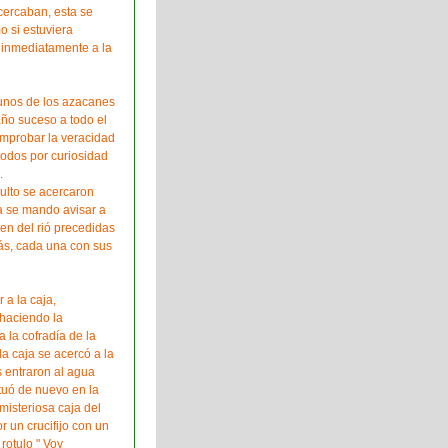
cercaban, esta se
 si estuviera
a inmediatamente a la
gunos de los azacanes
año suceso a todo el
mprobar la veracidad
todos por curiosidad
.
multo se acercaron
a se mando avisar a
en del rió precedidas
ás, cada una con sus
a la caja,
haciendo la
 la cofradía de la
a caja se acercó a la
s entraron al agua
ituó de nuevo en la
misteriosa caja del
r un crucifijo con un
 rotulo " Voy