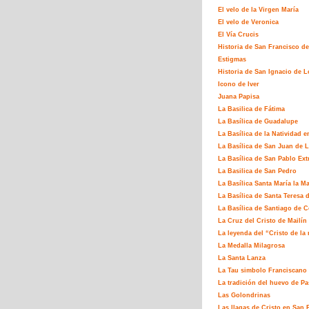
El velo de la Virgen María
El velo de Veronica
El Vía Crucis
Historia de San Francisco de
Estigmas
Historia de San Ignacio de L
Icono de Iver
Juana Papisa
La Basilica de Fátima
La Basílica de Guadalupe
La Basílica de la Natividad e
La Basílica de San Juan de L
La Basílica de San Pablo Ex
La Basilica de San Pedro
La Basílica Santa María la M
La Basílica de Santa Teresa 
La Basílica de Santiago de 
La Cruz del Cristo de Mailín
La leyenda del “Cristo de la 
La Medalla Milagrosa
La Santa Lanza
La Tau simbolo Franciscano
La tradición del huevo de P
Las Golondrinas
Las llagas de Cristo en San 