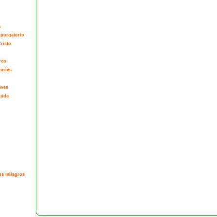
a
 purgatorio
risto
ros
peces
aves
uida
os milagros