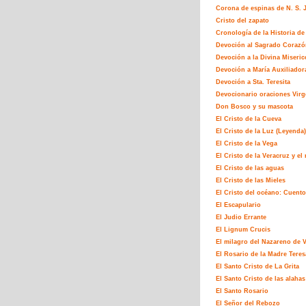
Corona de espinas de N. S. J
Cristo del zapato
Cronología de la Historia de 
Devoción al Sagrado Corazó
Devoción a la Divina Miseric
Devoción a María Auxiliador
Devoción a Sta. Teresita
Devocionario oraciones Virg
Don Bosco y su mascota
El Cristo de la Cueva
El Cristo de la Luz (Leyenda)
El Cristo de la Vega
El Cristo de la Veracruz y e
El Cristo de las aguas
El Cristo de las Mieles
El Cristo del océano: Cuento
El Escapulario
El Judio Errante
El Lignum Crucis
El milagro del Nazareno de 
El Rosario de la Madre Teres
El Santo Cristo de La Grita
El Santo Cristo de las alahas
El Santo Rosario
El Señor del Rebozo