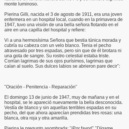
monte luminoso.
risto
Pierina Gilli, nacida el 3 de agosto de 1911, era una joven
enfermera en un hospital local, cuando en la primavera de
1947, tuvo una visión de una bella señora flotando en el
aire en una capilla del hospital y refiere:
esia
Vi a una hermosísima Señora que bestia túnica morada y
cubría su cabeza con un velo blanco. Tenia el pecho
atravesado por tres espadas, pero sin que de él brotara ni
una gota de sangre. Su rostro celestial estaba triste.
Corrían lagrimas de sus ojos purísimos, lagrimas que
caían al suelo. Sus dulces labios se abrieron pare decir":
"Oración - Penitencia - Reparación"
El domingo 13 de junio de 1947, muy de mañana y en el
ría
hospital, se le apareció nuevamente la bella desconocida.
Vestía de blanco y sin aquellas terribles espadas en su
pecho, del que ahora aparecían prendidas tres rosas: una
blanca, otra roja y otra amarilla.
Pierina le pregunto asombrada: "iPor favor!" "Dígame