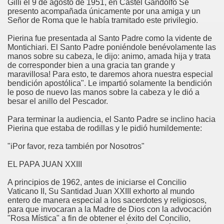
Gilli el 9 de agosto de 1951, en Castel Gandolfo Se
presento acompañada únicamente por una amiga y un
Señor de Roma que le había tramitado este privilegio.
Pierina fue presentada al Santo Padre como la vidente de
Montichiari. El Santo Padre poniéndole benévolamente las
manos sobre su cabeza, le dijo: animo, amada hija y trata
de corresponder bien a una gracia tan grande y
maravillosa! Para esto, te daremos ahora nuestra especial
bendición apostólica". Le impartió solamente la bendición
le poso de nuevo las manos sobre la cabeza y le dió a
besar el anillo del Pescador.
Para terminar la audiencia, el Santo Padre se inclino hacia
Pierina que estaba de rodillas y le pidió humildemente:
"iPor favor, reza también por Nosotros"
EL PAPA JUAN XXIII
A principios de 1962, antes de iniciarse el Concilio
Vaticano II, Su Santidad Juan XXIII exhorto al mundo
entero de manera especial a los sacerdotes y religiosos,
para que invocaran a la Madre de Dios con la advocación
"Rosa Mística" a fin de obtener el éxito del Concilio,