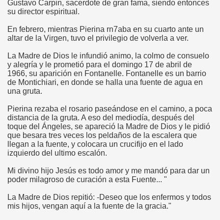
Gustavo Carpin, sacerdote de gran fama, siendo entonces
su director espiritual.
En febrero, mientras Pierina rn7aba en su cuarto ante un
altar de la Virgen, tuvo el privilegio de volverla a ver.
 Y María Stma. de la Amargura
La Madre de Dios le infundió animo, la colmo de consuelo
y alegría y le prometió para el domingo 17 de abril de
1966, su aparición en Fontanelle. Fontanelle es un barrio
de Montichiari, en donde se halla una fuente de agua en
una gruta.
Pierina rezaba el rosario paseándose en el camino, a poca
distancia de la gruta. A eso del mediodía, después del
toque del Ángeles, se apareció la Madre de Dios y le pidió
que besara tres veces los peldaños de la escalera que
llegan a la fuente, y colocara un crucifijo en el lado
 de Sevilla
izquierdo del ultimo escalón.
Mi divino hijo Jesús es todo amor y me mandó para dar un
poder milagroso de curación a esta Fuente... "
La Madre de Dios repitió: -Deseo que los enfermos y todos
mis hijos, vengan aquí a la fuente de la gracia."