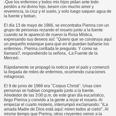
-Que los enfermos y todos mis hijos pidan ante todo
o
perdón a mi divino hijo, besen con mucho amor y
reverencia, la cruz y el suelo, y solo luego saquen agua de
la fuente y beban.
El día 13 de mayo de 1966, se encontraba Pierina con un
oquia
grupo de personas rezando el rosario junto a la fuente
cuando se le apareció de nuevo la Rosa Mística,
expresando sus deseos así: "Quiero que se construya aquí
un pequeño estanque para que en él puedan bañarse los
enfermos-. Pierina confiada le pregunto. Y como se
llamara?, respondiendo la señora, -La Fuente de la
Merced-.
Rápidamente se propagó la noticia por el país y comenzó
la llegada de miles de enfermos, ocurriendo curaciones
milagrosas.
El 9 de junio de 1966 era "Corpus Christi". Unas cien
personas se habían congregado junto a la fuente.
Alrededor de las 3:00 p.m. de este gran día eucarístico,
llego Pierina y convido a la gente a rezar el rosario. Al
empezar el cuarto misterio, interrumpió exclamando: "iLa
amada Madre de Dios está aquí: miren todos al cielo!". Al
mismo tiempo que Pierina, otros creyentes vieron a la