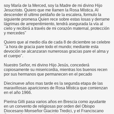
soy María de la Merced, soy la Madre de mi divino Hijo
Jesucristo. Quiero que me Ilamen la Rosa Mística. Al
descender él ultimo peldaño de la escalera, formulo la
la”
siguiente promesa Quien rece sobre estas losas y derrame
lágrimas de arrepentimiento, tendrá asegurada la vía al
cielo y recibirá a través de mi corazón maternal, protección
y mercedes"
Quiero que al medio día de cada 8 de diciembre se celebre
`'a hora de gracia pare todo el mundo; mediante esta
devoción se alcanzaran numerosas gracias pare el alma y
el cuerpo".
Nuestro Señor, mi divino Hijo Jesús, concederá
copiosamente su misericordia, mientras los buenos recen
por sus hermanos que permanecen en el pecado
isco
Diecinueve años mas tarde es la segunda etapa de las
maravillosas apariciones de Rosa Mística que comienzan
en el año 1966.
Pierina Gilli pasa varios años en Brescia como ayudante
os y San Francisco de Asís
en un convento de religiosas por orden del Obispo
Diocesano Monseñor Giacinto Tredici, y el Franciscano