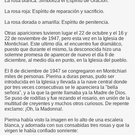
La rosa blanca: Simboliza el Espíritu de Oración.
La rosa roja: Espíritu de reparación y sacrificio.
La rosa dorada o amarilla: Espíritu de penitencia.
Otras apariciones tuvieron lugar el 22 de octubre y el 16 y
22 de noviembre de 1947, pero esta vez en la Iglesia de
Montichiari. Este ultimo día. el encuentro fue dramático,
puesto que durante el mismo, la desconocida hizo una
én
solemne promesa de aparecer de nuevo el día 8 de
diciembre, al medio día en punto, en la Iglesia del pueblo.
n
El 8 de diciembre de 1947 se congregaron en Montichiari
miles de personas. Pierina a duras penas, pudo ser
ros
introducida en la Iglesia y llevada a la nave central donde
por tres veces consecutivas se le apareciera la "bella
señora", y a la que la gente llamaba ya la Madre de Dios.
Se puso de rodillas y fue rezando el rosario, en unión de la
multitud de creyentes y muchos otros curiosos. De repente
exclamo: ¡Oh, la Madonna!.
sieux
Pierina había visto la imagen en lo alto de una escalera
blanca, y adornada con sus consabidas tres rosas y que la
virgen le había confiado sonriente:
stela