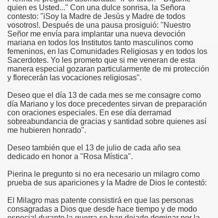
quien es Usted..." Con una dulce sonrisa, la Señora
contesto: "iSoy la Madre de Jesús y Madre de todos
vosotros!. Después de una pausa prosiguió: "Nuestro
Señor me envía para implantar una nueva devoción
mariana en todos los Institutos tanto masculinos como
co chino
femeninos, en las Comunidades Religiosas y en todos los
Sacerdotes. Yo les prometo que si me veneran de esta
manera especial gozaran particularmente de mi protección
y florecerán las vocaciones religiosas".
Deseo que el día 13 de cada mes se me consagre como
día Mariano y los doce precedentes sirvan de preparación
con oraciones especiales. En ese día derramad
sobreabundancia de gracias y santidad sobre quienes así
me hubieren honrado".
Deseo también que el 13 de julio de cada año sea
dedicado en honor a "Rosa Mística".
Pierina le pregunto si no era necesario un milagro como
prueba de sus apariciones y la Madre de Dios le contestó:
os
El Milagro mas patente consistirá en que las personas
consagradas a Dios que desde hace tiempo y de modo
especial durante la guerra se han dejado dominar por la