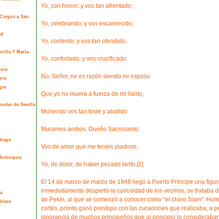
Yo, con honor; y vos tan afrentado;
 Ciegos y San
Yo, celebrando; y vos escarnecido;
ad
Yo, contento; y vos tan ofendido;
rilla Y María
Yo, confortado; y vos crucificado.
onía
No, Señor, no es razón siendo mi esposo
rro
gre
Que yo no muera a fuerza de mi llanto,
poder de Sevilla
Muriendo vos tan triste y abatido.
Muramos ambos, Dueño Sacrosanto:
tiago
Vos de amor que me tenéis piadoso;
Antioquia
Yo, de dolor, de haber pecado tanto.[2]
El 14 de marzo de marzo de 1848 llegó a Puerto Príncipe una figu
inmediatamente despertó la curiosidad de los vecinos, se trataba 
a
de Pekín, al que se comenzó a conocer como "el chino Siam". Ho
nlace
cortés, pronto ganó prestigio con las curaciones que realizaba, a p
ignorancia de muchos principeños que al principio lo considerab