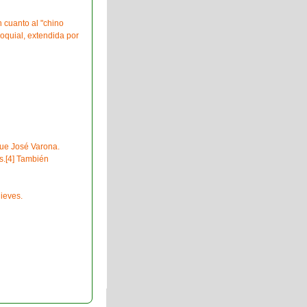
n cuanto al "chino
oquial, extendida por
que José Varona.
s.[4] También
ieves.