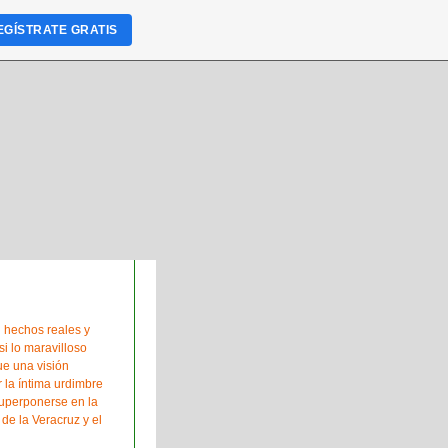
EGÍSTRATE GRATIS
 hechos reales y
i lo maravilloso
que una visión
 la íntima urdimbre
superponerse en la
de la Veracruz y el