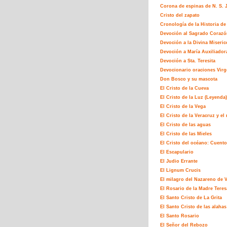
Corona de espinas de N. S. J
Cristo del zapato
Cronología de la Historia de 
Devoción al Sagrado Corazó
Devoción a la Divina Miseric
Devoción a María Auxiliador
Devoción a Sta. Teresita
Devocionario oraciones Virg
Don Bosco y su mascota
El Cristo de la Cueva
El Cristo de la Luz (Leyenda)
El Cristo de la Vega
El Cristo de la Veracruz y e
El Cristo de las aguas
El Cristo de las Mieles
El Cristo del océano: Cuento
El Escapulario
El Judio Errante
El Lignum Crucis
El milagro del Nazareno de 
El Rosario de la Madre Teres
El Santo Cristo de La Grita
El Santo Cristo de las alahas
El Santo Rosario
El Señor del Rebozo