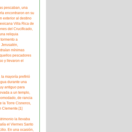
ras pescaban, una
rla encontraron en su
n exterior al destino
mexicana Villa Rica de
enes del Crucificado,
na reliquia
e tormento a
 Jerusalén,
xtraían mínimas
aquellos pescadores
o y llevaron el
la mayoría prefirió
 agua durante una
uy antiguo para
levada a un templo,
acomodado, de rancia
 la Torre Cisneros,
n Clemente.[1]
rimonio la llevaba
alía el Viernes Santo
ilio. En una ocasión,