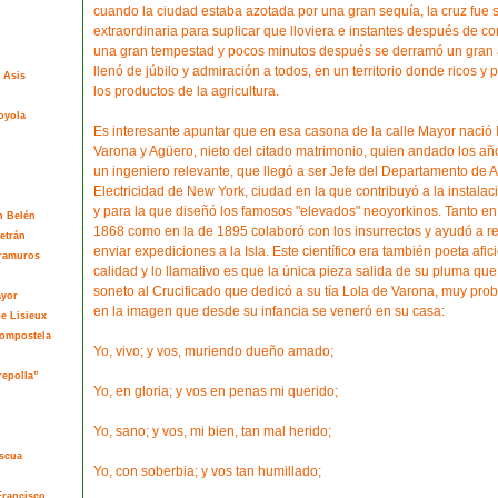
cuando la ciudad estaba azotada por una gran sequía, la cruz fue
extraordinaria para suplicar que lloviera e instantes después de co
una gran tempestad y pocos minutos después se derramó un gran 
llenó de júbilo y admiración a todos, en un territorio donde ricos 
 Asis
los productos de la agricultura.
oyola
Es interesante apuntar que en esa casona de la calle Mayor nació 
Varona y Agüero, nieto del citado matrimonio, quien andado los año
un ingeniero relevante, que llegó a ser Jefe del Departamento de 
Electricidad de New York, ciudad en la que contribuyó a la instalac
y para la que diseñó los famosos "elevados" neoyorkinos. Tanto en
n Belén
1868 como en la de 1895 colaboró con los insurrectos y ayudó a r
etrán
enviar expediciones a la Isla. Este científico era también poeta afic
tramuros
calidad y lo llamativo es que la única pieza salida de su pluma q
soneto al Crucificado que dedicó a su tía Lola de Varona, muy pro
ayor
en la imagen que desde su infancia se veneró en su casa:
de Lisieux
Compostela
Yo, vivo; y vos, muriendo dueño amado;
repolla”
Yo, en gloria; y vos en penas mi querido;
Yo, sano; y vos, mi bien, tan mal herido;
ascua
Yo, con soberbia; y vos tan humillado;
Francisco