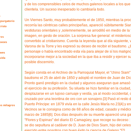
y de los comprensibles celos de muchos galenos locales a los que
clientela. Un suceso inesperado lo cambiaría todo.
a
Un Viernes Santo, muy probablemente el de 1850, mientras la proc
 purgatorio
recorría las céntricas calles principeñas, apareció súbitamente Sia
risto
vestiduras orientales y ,solemnemente, se arrodilló en medio de la 
imagen, en gesto de oración. La sorpresa fue general: el misterios
ros
convertido al cristianismo. Cuenta la leyenda que al día siguiente, 
peces
Varona de la Torre y les expresó su deseo de recibir el bautismo. ¿
personaje o había encontrado esta vía para alejar de sí los malign
aves
incorporarse mejor a la sociedad en la que iba a residir y ejercer 
uida
posible discernirlo.
Según consta en el Archivo de la Parroquial Mayor, el "chino Siam" r
bautismo el 25 de abril de 1850 y adoptó el nombre de Juan de Dio
Pronto ganó prestigio en la ciudad y algunos aseguran que amasó 
el ejercicio de su profesión. Su silueta se hizo familiar en la ciud
desplazarse en un lujoso carruaje y vestía, ya al modo occidental, 
cruzado por una leontina de oro con un sonajero.[3] Pasó el resto 
Puerto Príncipe: en 1879 vivía en la calle Jesús María no.23[4] y e
os milagros
Vecinos se le consigna como de 68 años de edad, casado y médico[
marzo de 1885[6]. Dos días después de su muerte apareció una gac
"Flores y Espinas" del diario El Camagüey, que recoge su deceso : "
se dio sepultura al cadáver de D. Juan de Dios Siam, hijo del celes
ejercido entre nosotros con buen éxito la ciencia de Galeno."[7]