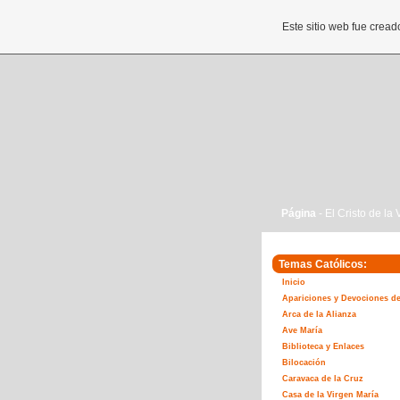
Este sitio web fue crea
Página
- El Cristo de la
Temas Católicos:
Inicio
Apariciones y Devociones de
Arca de la Alianza
Ave María
Biblioteca y Enlaces
Bilocación
Caravaca de la Cruz
Casa de la Virgen María