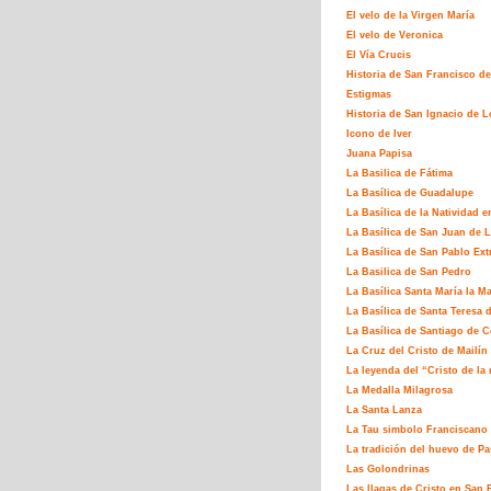
El velo de la Virgen María
El velo de Veronica
El Vía Crucis
Historia de San Francisco de
Estigmas
Historia de San Ignacio de L
Icono de Iver
Juana Papisa
La Basilica de Fátima
La Basílica de Guadalupe
La Basílica de la Natividad e
La Basílica de San Juan de L
La Basílica de San Pablo Ex
La Basilica de San Pedro
La Basílica Santa María la M
La Basílica de Santa Teresa 
La Basílica de Santiago de 
La Cruz del Cristo de Mailín
La leyenda del “Cristo de la 
La Medalla Milagrosa
La Santa Lanza
La Tau simbolo Franciscano
La tradición del huevo de P
Las Golondrinas
Las llagas de Cristo en San 