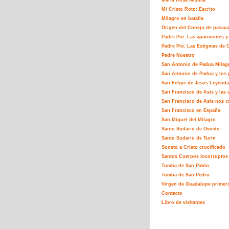
María Rosa Mistíca
Mi Cristo Roto: Escrito
Milagro en batalla
Origen del Conejo de pascu
Padre Pio: Las apariciones y
Padre Pio: Las Estigmas de C
Padre Nuestro
San Antonio de Padua Milag
San Antonio de Padua y los 
San Felipe de Jesus Leyenda
San Francisco de Asis y las 
San Francisco de Asís nos c
San Francisco en España
San Miguel del Milagro
Santo Sudario de Oviedo
Santo Sudario de Turin
Soneto a Cristo crucificado
Santos Cuerpos Incorruptos
Tumba de San Pablo
Tumba de San Pedro
Virgen de Guadalupe primer
Contacto
Libro de visitantes