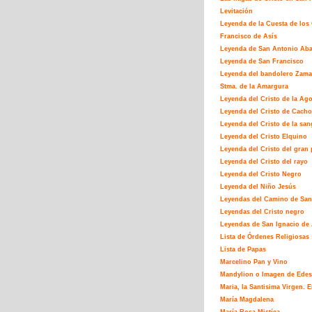
Levitación
Leyenda de la Cuesta de los
Francisco de Asís
Leyenda de San Antonio Ab
Leyenda de San Francisco
Leyenda del bandolero Zamar
Stma. de la Amargura
Leyenda del Cristo de la Ag
Leyenda del Cristo de Cacho
Leyenda del Cristo de la san
Leyenda del Cristo Elquino
Leyenda del Cristo del gran 
Leyenda del Cristo del rayo
Leyenda del Cristo Negro
Leyenda del Niño Jesús
Leyendas del Camino de San
Leyendas del Cristo negro
Leyendas de San Ignacio de 
Lista de Órdenes Religiosas
Lista de Papas
Marcelino Pan y Vino
Mandylion o Imagen de Edes
Maria, la Santisima Virgen. E
María Magdalena