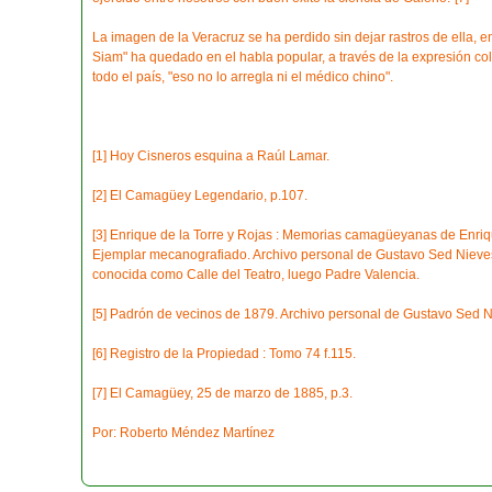
La imagen de la Veracruz se ha perdido sin dejar rastros de ella, e
Siam" ha quedado en el habla popular, a través de la expresión col
todo el país, "eso no lo arregla ni el médico chino".
[1] Hoy Cisneros esquina a Raúl Lamar.
[2] El Camagüey Legendario, p.107.
[3] Enrique de la Torre y Rojas : Memorias camagüeyanas de Enri
Ejemplar mecanografiado. Archivo personal de Gustavo Sed Nieve
conocida como Calle del Teatro, luego Padre Valencia.
[5] Padrón de vecinos de 1879. Archivo personal de Gustavo Sed N
[6] Registro de la Propiedad : Tomo 74 f.115.
[7] El Camagüey, 25 de marzo de 1885, p.3.
Por: Roberto Méndez Martínez