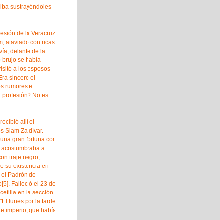
 iba sustrayéndoles
esión de la Veracruz
m, ataviado con ricas
vía, delante de la
o brujo se había
visitó a los esposos
Era sincero el
os rumores e
su profesión? No es
ecibió allí el
s Siam Zaldívar.
una gran fortuna con
ad, acostumbraba a
con traje negro,
de su existencia en
n el Padrón de
5]. Falleció el 23 de
etilla en la sección
El lunes por la tarde
te imperio, que había