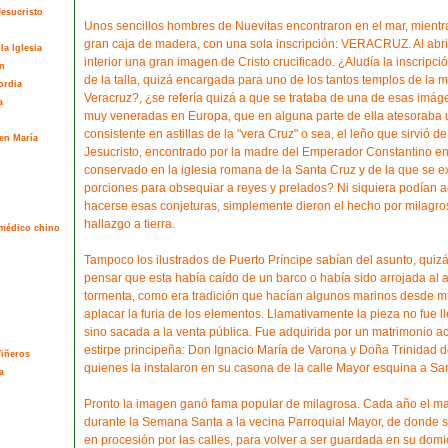
esucristo
Unos sencillos hombres de Nuevitas encontraron en el mar, mient
gran caja de madera, con una sola inscripción: VERACRUZ. Al abri
la Iglesia
interior una gran imagen de Cristo crucificado. ¿Aludía la inscripció
n
de la talla, quizá encargada para uno de los tantos templos de la 
ordia
Veracruz?, ¿se refería quizá a que se trataba de una de esas imág
a
muy veneradas en Europa, que en alguna parte de ella atesoraba u
consistente en astillas de la "vera Cruz" o sea, el leño que sirvió d
en María
Jesucristo, encontrado por la madre del Emperador Constantino en
conservado en la iglesia romana de la Santa Cruz y de la que se e
porciones para obsequiar a reyes y prelados? Ni siquiera podían 
hacerse esas conjeturas, simplemente dieron el hecho por milagros
hallazgo a tierra.
l médico chino
Tampoco los ilustrados de Puerto Príncipe sabían del asunto, quizá 
pensar que esta había caído de un barco o había sido arrojada al
tormenta, como era tradición que hacían algunos marinos desde m
aplacar la furia de los elementos. Llamativamente la pieza no fue l
sino sacada a la venta pública. Fue adquirida por un matrimonio 
estirpe principeña: Don Ignacio María de Varona y Doña Trinidad de
Viñeros
quienes la instalaron en su casona de la calle Mayor esquina a Sa
a
Pronto la imagen ganó fama popular de milagrosa. Cada año el mat
durante la Semana Santa a la vecina Parroquial Mayor, de donde s
en procesión por las calles, para volver a ser guardada en su domic