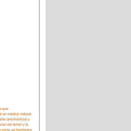
ra que
de un médico natural
mbre ceremonioso y
esar del temor y la
an como un hechicero