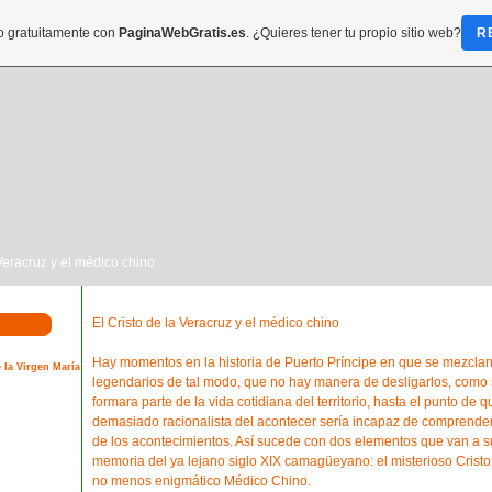
do gratuitamente con
PaginaWebGratis.es
. ¿Quieres tener tu propio sitio web?
R
 Veracruz y el médico chino
El Cristo de la Veracruz y el médico chino
Hay momentos en la historia de Puerto Príncipe en que se mezclan
 la Virgen María
legendarios de tal modo, que no hay manera de desligarlos, como s
formara parte de la vida cotidiana del territorio, hasta el punto de 
demasiado racionalista del acontecer sería incapaz de comprender
de los acontecimientos. Así sucede con dos elementos que van a 
memoria del ya lejano siglo XIX camagüeyano: el misterioso Cristo 
no menos enigmático Médico Chino.