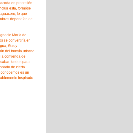
 sacada en procesión
ncluir esta, formóse
aguacero, lo que
y pobres dependían de
Ignacio María de
s se convertiría en
Agua, Gas y
ión del tranvía urbano
 la contienda de
ecabar fondos para
ionado de cierta
ue conocemos es un
bablemente inspirado