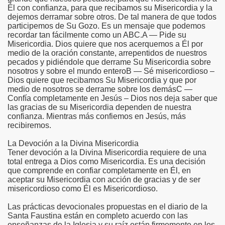
Él con confianza, para que recibamos su Misericordia y la
dejemos derramar sobre otros. De tal manera de que todos
participemos de Su Gozo. Es un mensaje que podemos
recordar tan fácilmente como un ABC.A — Pide su
Misericordia. Dios quiere que nos acerquemos a Él por
co chino
medio de la oración constante, arrepentidos de nuestros
pecados y pidiéndole que derrame Su Misericordia sobre
nosotros y sobre el mundo enteroB — Sé misericordioso –
Dios quiere que recibamos Su Misericordia y que por
medio de nosotros se derrame sobre los demásC —
Confía completamente en Jesús – Dios nos deja saber que
las gracias de su Misericordia dependen de nuestra
confianza. Mientras más confiemos en Jesús, más
recibiremos.
La Devoción a la Divina Misericordia
Tener devoción a la Divina Misericordia requiere de una
total entrega a Dios como Misericordia. Es una decisión
que comprende en confiar completamente en Él, en
aceptar su Misericordia con acción de gracias y de ser
misericordioso como Él es Misericordioso.
os
Las prácticas devocionales propuestas en el diario de la
Santa Faustina están en completo acuerdo con las
enseñanzas de la Iglesia y su raíz están firmemente en los