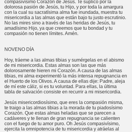
compasivísimo Corazón de Jesús. Te suplico por la
dolorosa pasión de Jesús, tu Hijo, y por toda la amargura
con la cual su sacratísima alma fue inundada, muestra tu
misericordia a las almas que están bajo tu justo escrutinio.
No las mires sino a través de las heridas de Jesús, tu
amadísimo Hijo, ya que creemos que tu bondad y tu
compasión no tienen límites. Amén.
NOVENO DÍA
Hoy, tráeme a las almas tibias y sumérgelas en el abismo
de mi misericordia. Estas almas son las que más
dolorosamente hieren mi Corazón. A causa de las almas
tibias, mi alma experimentó la más intensa repugnancia en
el Huerto de los Olivos. A causa de ellas dije: Padre, aleja
de mí este cáliz, si es tu voluntad. Para ellas, la última
tabla de salvación consiste en recurrir a mi misericordia.
Jesús misericordiosísimo, que eres la compasión misma,
te traigo a las almas tibias a la morada de tu piadosísimo
Corazón. Que estas almas heladas que se parecen a
cadáveres y te llenan de gran repugnancia se calienten
con el fuego de tu amor puro. Oh Jesús compasivísimo,
ejercita la omnipotencia de tu misericordia y atráelas al