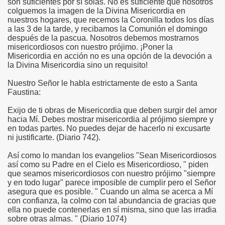
son suficientes por sí solas. No es suficiente que nosotros
colguemos la imagen de la Divina Misericordia en
nuestros hogares, que recemos la Coronilla todos los días
a las 3 de la tarde, y recibamos la Comunión el domingo
la”
después de la pascua. Nosotros debemos mostrarnos
misericordiosos con nuestro prójimo. ¡Poner la
Misericordia en acción no es una opción de la devoción a
la Divina Misericordia sino un requisito!
Nuestro Señor le habla estrictamente de esto a Santa
Faustina:
Exijo de ti obras de Misericordia que deben surgir del amor
hacia Mí. Debes mostrar misericordia al prójimo siempre y
en todas partes. No puedes dejar de hacerlo ni excusarte
ni justificarte. (Diario 742).
Así como lo mandan los evangelios "Sean Misericordiosos
isco
así como su Padre en el Cielo es Misericordioso, " piden
que seamos misericordiosos con nuestro prójimo "siempre
y en todo lugar" parece imposible de cumplir pero el Señor
asegura que es posible. " Cuando un alma se acerca a Mí
con confianza, la colmo con tal abundancia de gracias que
os y San Francisco de Asís
ella no puede contenerlas en sí misma, sino que las irradia
sobre otras almas. " (Diario 1074)