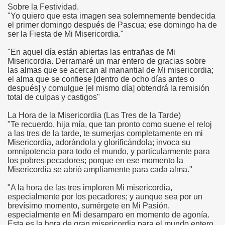
Sobre la Festividad.
"Yo quiero que esta imagen sea solemnemente bendecida
el primer domingo después de Pascua; ese domingo ha de
ser la Fiesta de Mi Misericordia."
"En aquel día están abiertas las entrañas de Mi
Misericordia. Derramaré un mar entero de gracias sobre
las almas que se acercan al manantial de Mi misericordia;
el alma que se confiese [dentro de ocho días antes o
después] y comulgue [el mismo día] obtendrá la remisión
total de culpas y castigos"
La Hora de la Misericordia (Las Tres de la Tarde)
"Te recuerdo, hija mía, que tan pronto como suene el reloj
a las tres de la tarde, te sumerjas completamente en mi
Misericordia, adorándola y glorificándola; invoca su
omnipotencia para todo el mundo, y particularmente para
los pobres pecadores; porque en ese momento la
Misericordia se abrió ampliamente para cada alma."
"A la hora de las tres imploren Mi misericordia,
especialmente por los pecadores; y aunque sea por un
brevísimo momento, sumérgete en Mi Pasión,
especialmente en Mi desamparo en momento de agonía.
Esta es la hora de gran misericordia para el mundo entero.