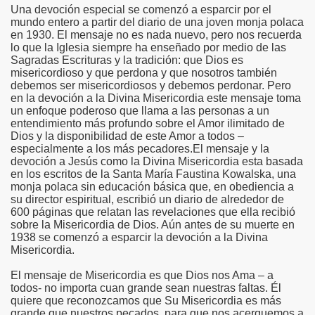
Una devoción especial se comenzó a esparcir por el
mundo entero a partir del diario de una joven monja polaca
risto
en 1930. El mensaje no es nada nuevo, pero nos recuerda
lo que la Iglesia siempre ha enseñado por medio de las
Sagradas Escrituras y la tradición: que Dios es
misericordioso y que perdona y que nosotros también
debemos ser misericordiosos y debemos perdonar. Pero
esia
en la devoción a la Divina Misericordia este mensaje toma
un enfoque poderoso que llama a las personas a un
entendimiento más profundo sobre el Amor ilimitado de
Dios y la disponibilidad de este Amor a todos –
especialmente a los más pecadores.El mensaje y la
devoción a Jesús como la Divina Misericordia esta basada
en los escritos de la Santa María Faustina Kowalska, una
monja polaca sin educación básica que, en obediencia a
su director espiritual, escribió un diario de alrededor de
600 páginas que relatan las revelaciones que ella recibió
sobre la Misericordia de Dios. Aún antes de su muerte en
1938 se comenzó a esparcir la devoción a la Divina
ría
Misericordia.
El mensaje de Misericordia es que Dios nos Ama – a
todos- no importa cuan grande sean nuestras faltas. Él
quiere que reconozcamos que Su Misericordia es más
grande que nuestros pecados, para que nos acerquemos a