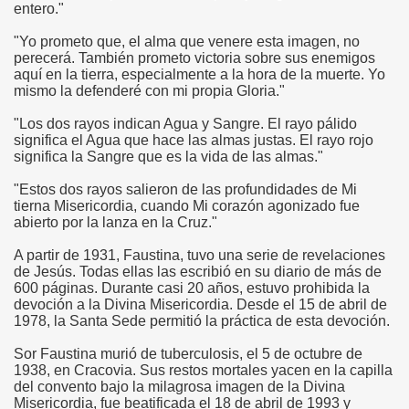
entero."
"Yo prometo que, el alma que venere esta imagen, no
perecerá. También prometo victoria sobre sus enemigos
aquí en la tierra, especialmente a la hora de la muerte. Yo
mismo la defenderé con mi propia Gloria."
atorio
"Los dos rayos indican Agua y Sangre. El rayo pálido
significa el Agua que hace las almas justas. El rayo rojo
o
significa la Sangre que es la vida de las almas."
"Estos dos rayos salieron de las profundidades de Mi
tierna Misericordia, cuando Mi corazón agonizado fue
abierto por la lanza en la Cruz."
A partir de 1931, Faustina, tuvo una serie de revelaciones
s
de Jesús. Todas ellas las escribió en su diario de más de
600 páginas. Durante casi 20 años, estuvo prohibida la
devoción a la Divina Misericordia. Desde el 15 de abril de
1978, la Santa Sede permitió la práctica de esta devoción.
Sor Faustina murió de tuberculosis, el 5 de octubre de
1938, en Cracovia. Sus restos mortales yacen en la capilla
del convento bajo la milagrosa imagen de la Divina
Misericordia, fue beatificada el 18 de abril de 1993 y