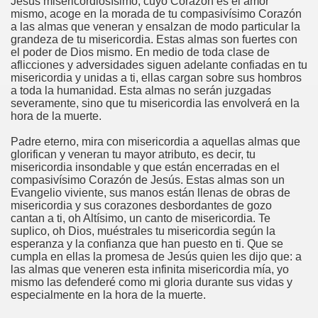
Jesús misericordiosísimo, cuyo Corazón es el amor
mismo, acoge en la morada de tu compasivísimo Corazón
a las almas que veneran y ensalzan de modo particular la
grandeza de tu misericordia. Estas almas son fuertes con
el poder de Dios mismo. En medio de toda clase de
aflicciones y adversidades siguen adelante confiadas en tu
misericordia y unidas a ti, ellas cargan sobre sus hombros
a toda la humanidad. Esta almas no serán juzgadas
severamente, sino que tu misericordia las envolverá en la
hora de la muerte.
Padre eterno, mira con misericordia a aquellas almas que
glorifican y veneran tu mayor atributo, es decir, tu
misericordia insondable y que están encerradas en el
compasivísimo Corazón de Jesús. Estas almas son un
Evangelio viviente, sus manos están llenas de obras de
misericordia y sus corazones desbordantes de gozo
cantan a ti, oh Altísimo, un canto de misericordia. Te
suplico, oh Dios, muéstrales tu misericordia según la
esperanza y la confianza que han puesto en ti. Que se
cumpla en ellas la promesa de Jesús quien les dijo que: a
las almas que veneren esta infinita misericordia mía, yo
mismo las defenderé como mi gloria durante sus vidas y
especialmente en la hora de la muerte.