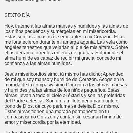
SEXTO DÍA
Hoy, tráeme a las almas mansas y humildes y las almas de
los niños pequeños y sumérgelas en mi misericordia.
Estas son las almas más semejantes a mi Corazón. Ellas
me fortalecieron durante mi amarga agonía. Las veía como
ángeles terrestres que velarían al pie de mis altares. Sobre
ellas derramo torrentes enteros de gracias. Solamente el
alma humilde es capaz de recibir mi gracia; concedo mi
confianza a las almas humildes.
Jesús misericordiosísimo, tú mismo has dicho: Aprended
de mí que soy manso y humilde de Corazón. Acoge en la
morada de tu compasivísimo Corazón a las almas mansas
y humildes y a las almas de los niños pequeños. Estas
almas llevan a todo el cielo al éxtasis y son las preferidas
del Padre celestial. Son un ramillete perfumado ante el
trono de Dios, de cuyo perfume se deleita Dios mismo.
Estas almas tienen una morada permanente en tu
compasivísimo Corazón y cantan sin cesar un himno de
amor y misericordia por la eternidad.
Padre eterno, mira con misericordia a las almas de los