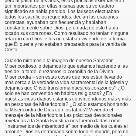
pero al pasar de los años, estas prácticas externas eran
tan importantes por ellas mismas que su verdadero
significado se había perdido. Los fariseos efectuaban
todos los sacrificios requeridos, decían las oraciones
correctas, ayunaban con frecuencia y hablaban
constantemente sobre Dios, pero nada de esto había
tocado sus corazones. Como resultado no tenían ninguna
relación con Dios, ellos no estaban viviendo de la forma
que Él quería y no estaban preparados para la venida de
Cristo.
én
Cuando miramos a la imagen de nuestro Salvador
Misericordioso, o dejamos lo que estamos haciendo a las
n
tres de la tarde, o rezamos la coronilla de la Divina
Misericordia – son estas cosas que nos están llevando
ros
más cerca a la verdadera vida sacramental de la Iglesia y
dejamos que Cristo transforma nuestros corazones? ¿O
solo se han convertido en hábitos religiosos? ¿En
nuestras vidas diarias estamos convirtiéndonos más y más
en personas de Misericordia? ¿O sólo estamos honrando
la Misericordia de Dios con los labios? Viviendo el
mensaje de la Misericordia Las prácticas devocionales
sieux
reveladas a la Santa Faustina nos fueron dadas como
"instrumentos de misericordia" por medio de los cuales el
amor de Dios es derramado sobre todo el mundo, pero no
stela