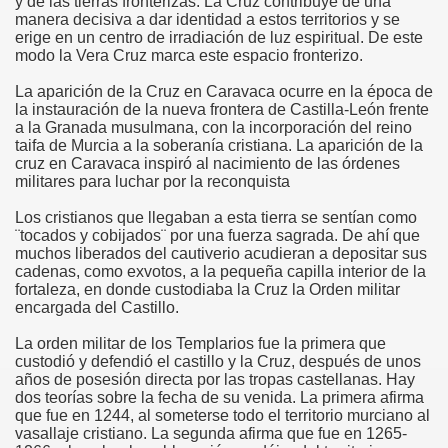
y de las tierras fronterizas. La Cruz contribuye de una
manera decisiva a dar identidad a estos territorios y se
erige en un centro de irradiación de luz espiritual. De este
modo la Vera Cruz marca este espacio fronterizo.
La aparición de la Cruz en Caravaca ocurre en la época de
la instauración de la nueva frontera de Castilla-León frente
a la Granada musulmana, con la incorporación del reino
taifa de Murcia a la soberanía cristiana. La aparición de la
cruz en Caravaca inspiró al nacimiento de las órdenes
én
militares para luchar por la reconquista
Los cristianos que llegaban a esta tierra se sentían como
n
¨tocados y cobijados¨ por una fuerza sagrada. De ahí que
muchos liberados del cautiverio acudieran a depositar sus
ros
cadenas, como exvotos, a la pequeña capilla interior de la
fortaleza, en donde custodiaba la Cruz la Orden militar
encargada del Castillo.
La orden militar de los Templarios fue la primera que
custodió y defendió el castillo y la Cruz, después de unos
años de posesión directa por las tropas castellanas. Hay
sieux
dos teorías sobre la fecha de su venida. La primera afirma
que fue en 1244, al someterse todo el territorio murciano al
vasallaje cristiano. La segunda afirma que fue en 1265-
stela