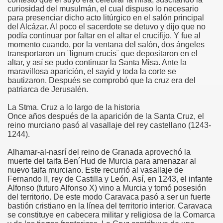
curiosidad del musulmán, el cual dispuso lo necesario
para presenciar dicho acto litúrgico en el salón principal
del Alcázar. Al poco el sacerdote se detuvo y dijo que no
podía continuar por faltar en el altar el crucifijo. Y fue al
momento cuando, por la ventana del salón, dos ángeles
transportaron un ¨lignum crucis¨ que depositaron en el
altar, y así se pudo continuar la Santa Misa. Ante la
maravillosa aparición, el sayid y toda la corte se
bautizaron. Después se comprobó que la cruz era del
patriarca de Jerusalén.
La Stma. Cruz a lo largo de la historia
Once años después de la aparición de la Santa Cruz, el
reino murciano pasó al vasallaje del rey castellano (1243-
1244).
Alhamar-al-nasrí del reino de Granada aprovechó la
muerte del taifa Ben´Hud de Murcia para amenazar al
nuevo taifa murciano. Este recurrió al vasallaje de
Fernando II, rey de Castilla y León. Así, en 1243, el infante
Alfonso (futuro Alfonso X) vino a Murcia y tomó posesión
del territorio. De este modo Caravaca pasó a ser un fuerte
bastión cristiano en la línea del territorio interior. Caravaca
se constituye en cabecera militar y religiosa de la Comarca