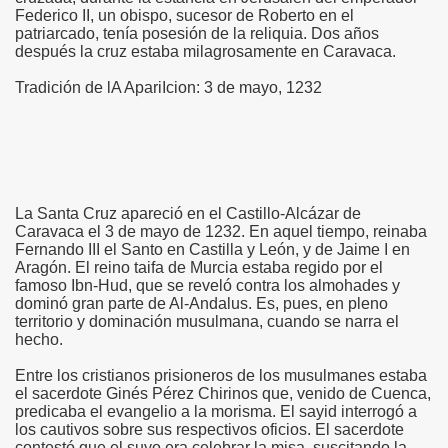
Federico II, un obispo, sucesor de Roberto en el
patriarcado, tenía posesión de la reliquia. Dos años
después la cruz estaba milagrosamente en Caravaca.
Tradición de lA ApariIcion: 3 de mayo, 1232
co chino
La Santa Cruz apareció en el Castillo-Alcázar de
Caravaca el 3 de mayo de 1232. En aquel tiempo, reinaba
Fernando III el Santo en Castilla y León, y de Jaime I en
Aragón. El reino taifa de Murcia estaba regido por el
famoso Ibn-Hud, que se reveló contra los almohades y
dominó gran parte de Al-Andalus. Es, pues, en pleno
territorio y dominación musulmana, cuando se narra el
hecho.
Entre los cristianos prisioneros de los musulmanes estaba
el sacerdote Ginés Pérez Chirinos que, venido de Cuenca,
os
predicaba el evangelio a la morisma. El sayid interrogó a
los cautivos sobre sus respectivos oficios. El sacerdote
contestó que el suyo era celebrar la misa, suscitando la