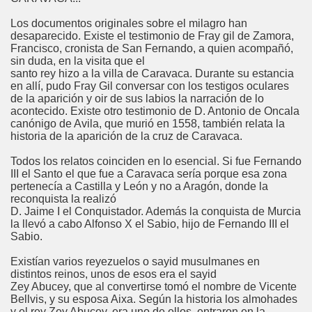
Los documentos originales sobre el milagro han
desaparecido. Existe el testimonio de Fray gil de Zamora,
Francisco, cronista de San Fernando, a quien acompañó,
sin duda, en la visita que el
santo rey hizo a la villa de Caravaca. Durante su estancia
en allí, pudo Fray Gil conversar con los testigos oculares
de la aparición y oir de sus labios la narración de lo
acontecido. Existe otro testimonio de D. Antonio de Oncala
canónigo de Avila, que murió en 1558, también relata la
historia de la aparición de la cruz de Caravaca.
Todos los relatos coinciden en lo esencial. Si fue Fernando
III el Santo el que fue a Caravaca sería porque esa zona
pertenecía a Castilla y León y no a Aragón, donde la
reconquista la realizó
D. Jaime I el Conquistador. Además la conquista de Murcia
la llevó a cabo Alfonso X el Sabio, hijo de Fernando III el
Sabio.
Existían varios reyezuelos o sayid musulmanes en
distintos reinos, unos de esos era el sayid
Zey Abucey, que al convertirse tomó el nombre de Vicente
Bellvis, y su esposa Aixa. Según la historia los almohades
y el rey Zey Abucey, era uno de ellos, entraron en la