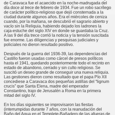
de Caravaca fue el acaecido en la noche-madrugada del
día doce al trece de febrero de 1934. Fue un robo sacrílego
de carácter político-religioso que dejó consternada a la
ciudad durante algunos años. Era el miércoles de ceniza
cuando, por la mañana, se descubrió el sagrario abierto y
vacío sin la Reliquia, habiendo dejado los ladrones la
caja-estuche del siglo XIV en donde se guardaba la Cruz.
A las 9 del día trece corrió la noticia y la tensión suscitada
fue enorme. Las diligencias y pesquisas judiciales y
policiales no dieron resultado positivo.
Después de la guerra del 1936-39, las dependencias del
Castillo fueron usadas como cárcel de presos políticos
hasta el 1941, quedando posteriormente todo el recinto en
estado de abandono, cerrado y sin culto religioso. Se
suscitó un deseo grande de conseguir una nueva reliquia.
Las gestiones dieron como resultado que el papa Pío XII
concediese a Caravaca dos pequeñas astillas del “lignum
crucis” que Santa Elena, madre del emperador
Constantino, trajo de Jerusalén a Roma en la primera
lagros
mitad del siglo IV.
En los días siguientes se improvisaron las fiestas
(interrumpidas durante 7 años, con la reanudación del
Baño del Agua en el Templete-Bañadero de las afueras de