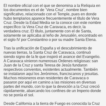
El nombre oficial con el que se denomina a la Reliquia en
los documentos es el de ¨Vera Cruz¨, nombre bien
significativo, relacionado con el Temple, pues en donde
hubo templarios aparece frecuentemente el título de Vera
 Y María Stma. de la Amargura
Cruz. Desde la Edad Media se la conoce con este nombre
específico: la Vera Cruz de Caravaca, es decir, la
verdadera cruz. El título, juntamente con el de Santa,
solamente se aplicaba al leño de Jerusalén, encontrado en
el siglo IV por Constantino o por su madre Santa Elena.
Tras la unificación de España y el descubrimiento de
nuevas tierras, la Santa Cruz de Caravaca, continuó
siendo signo de la fe que inspiró el avance del Evangelio.
A Caravaca vinieron numerosas Ordenes religiosas: san
Juan de la Cruz y santa Teresa de Jesús fundaron
respectivos conventos, existentes actualmente. También
 de Sevilla
se instalaron aquí los Jerónimos, franciscanos y jesuitas.
Muchos misioneros eran residentes de Caravaca o
pasaron por aquí en camino a las misiones en diversas
partes del mundo, con lo que la devoción a la Cruz creció
rápidamente, abarcando los confines de un Imperio donde
no se ponía el sol.
Desde California a la tierra de Fuego es conocida la Cruz