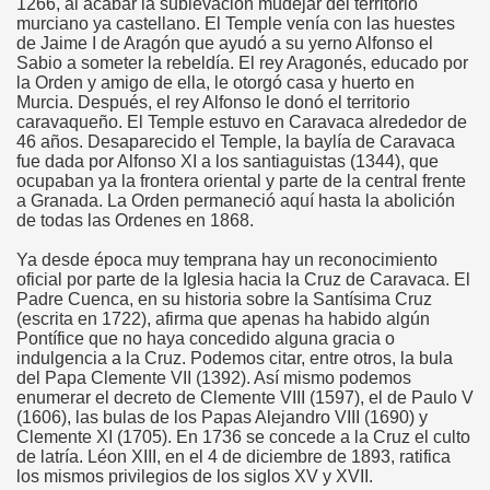
1266, al acabar la sublevación mudéjar del territorio
murciano ya castellano. El Temple venía con las huestes
de Jaime I de Aragón que ayudó a su yerno Alfonso el
Sabio a someter la rebeldía. El rey Aragonés, educado por
la”
la Orden y amigo de ella, le otorgó casa y huerto en
Murcia. Después, el rey Alfonso le donó el territorio
caravaqueño. El Temple estuvo en Caravaca alrededor de
46 años. Desaparecido el Temple, la baylía de Caravaca
fue dada por Alfonso XI a los santiaguistas (1344), que
ocupaban ya la frontera oriental y parte de la central frente
a Granada. La Orden permaneció aquí hasta la abolición
de todas las Ordenes en 1868.
Ya desde época muy temprana hay un reconocimiento
oficial por parte de la Iglesia hacia la Cruz de Caravaca. El
Padre Cuenca, en su historia sobre la Santísima Cruz
(escrita en 1722), afirma que apenas ha habido algún
Pontífice que no haya concedido alguna gracia o
isco
indulgencia a la Cruz. Podemos citar, entre otros, la bula
del Papa Clemente VII (1392). Así mismo podemos
enumerar el decreto de Clemente VIII (1597), el de Paulo V
(1606), las bulas de los Papas Alejandro VIII (1690) y
Clemente XI (1705). En 1736 se concede a la Cruz el culto
os y San Francisco de Asís
de latría. Léon XIII, en el 4 de diciembre de 1893, ratifica
los mismos privilegios de los siglos XV y XVII.