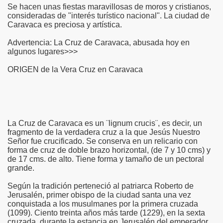
Se hacen unas fiestas maravillosas de moros y cristianos,
consideradas de "interés turístico nacional". La ciudad de
risto
Caravaca es preciosa y artística.
Advertencia: La Cruz de Caravaca, abusada hoy en
algunos lugares>>>
esia
ORIGEN de la Vera Cruz en Caravaca
La Cruz de Caravaca es un ¨lignum crucis¨, es decir, un
fragmento de la verdadera cruz a la que Jesús Nuestro
Señor fue crucificado. Se conserva en un relicario con
forma de cruz de doble brazo horizontal, (de 7 y 10 cms) y
de 17 cms. de alto. Tiene forma y tamaño de un pectoral
grande.
ría
Según la tradición perteneció al patriarca Roberto de
Jerusalén, primer obispo de la ciudad santa una vez
conquistada a los musulmanes por la primera cruzada
(1099). Ciento treinta años más tarde (1229), en la sexta
cruzada, durante la estancia en Jerusalén del emperador