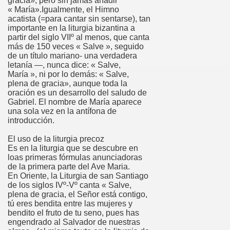
gracia», pero sin jamás añadir
« María».Igualmente, el Himno
acatista (=para cantar sin sentarse), tan
importante en la liturgia bizantina a
partir del siglo VIIº al menos, que canta
más de 150 veces « Salve », seguido
de un título mariano- una verdadera
letanía —, nunca dice: « Salve,
María », ni por lo demás: « Salve,
plena de gracia», aunque toda la
oración es un desarrollo del saludo de
Gabriel. El nombre de María aparece
una sola vez en la antífona de
introducción.
El uso de la liturgia precoz
Es en la liturgia que se descubre en
loas primeras fórmulas anunciadoras
de la primera parte del Ave Maria.
En Oriente, la Liturgia de san Santiago
de los siglos IVº-Vº canta « Salve,
plena de gracia, el Señor está contigo,
tú eres bendita entre las mujeres y
bendito el fruto de tu seno, pues has
engendrado al Salvador de nuestras