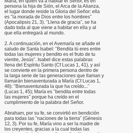
María, en quien va a habitar el Señor, es en
persona la hija de Sión, el Arca de la Alianza,
el lugar donde reside la Gloria del Señor: ella
es "la morada de Dios entre los hombres"
(Apocalipsis 21, 3). "Llena de gracia", se ha
dado toda al que viene a habitar en ella y al
que ella entregará al mundo.
2. A continuación, en el Avemaría se añade el
saludo de Santa Isabel: "Bendita tú eres entre
én
todas las mujeres y bendito es el fruto de tu
vientre, Jesús". Isabel dice estas palabras
llena del Espíritu Santo (Cf Lucas 1, 41), y así
n
se convierte en la primera persona dentro de
la larga serie de las generaciones que llaman y
ros
llamarán bienaventurada a María (Cf Lucas 1,
48): "Bienaventurada la que ha creído..."
(Lucas 1, 45); María es "bendita entre todas
las mujeres" porque ha creído en el
cumplimiento de la palabra del Señor.
Abraham, por su fe, se convirtió en bendición
sieux
para todas las "naciones de la tierra" (Génesis
12, 3). Por su fe, María vino a ser la madre de
los creyentes, gracias a la cual todas las
stela