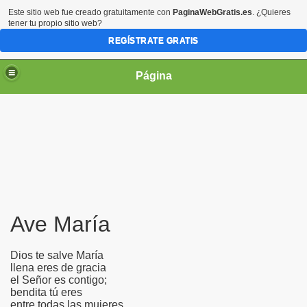
Este sitio web fue creado gratuitamente con
PaginaWebGratis.es
. ¿Quieres
tener tu propio sitio web?
REGÍSTRATE GRATIS
Página
irgen María
Ave María
Dios te salve María
llena eres de gracia
el Señor es contigo;
bendita tú eres
entre todas las mujeres,