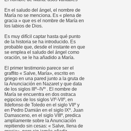
En el saludo del ángel, el nombre de
María no se menciona. Es « plena de
gracia » que es el nombre de María en
los labios de Dios.
Es muy difícil captar hasta qué punto
de la historia se ha introducido. Es
probable que, desde el instante en que
se emplea el saludo del ángel como
oración, se le ha añadido a María.
El primer testimonio parece ser el
graffito « Salve, María», escrito en
griego en una pared junto a la gruta de
la Anunciación en Nazaret y que data
de los siglos IIIº–IVº . El nombre de
María se encuentra en dos ostraca
egipcios de los siglos VIº-VIIº, en
Ildefonso de Toledo en el siglo VIIº y
en Pedro Damián en el siglo IXº. Juan
Damasceno, en el siglo VIIIº, predica
ampliamente sobre la Anunciación
repitiendo sin cesas: « Salve, llena de