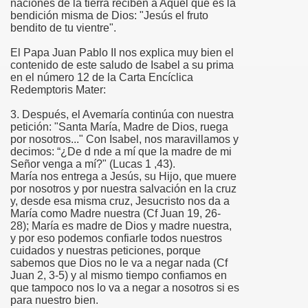
naciones de la tierra reciben a Aquél que es la
bendición misma de Dios: "Jesús el fruto
bendito de tu vientre".
la”
El Papa Juan Pablo II nos explica muy bien el
contenido de este saludo de Isabel a su prima
en el número 12 de la Carta Encíclica
Redemptoris Mater:
3. Después, el Avemaría continúa con nuestra
petición: "Santa María, Madre de Dios, ruega
por nosotros..." Con Isabel, nos maravillamos y
decimos: “¿De d nde a mí que la madre de mi
Señor venga a mí?" (Lucas 1 ,43).
María nos entrega a Jesús, su Hijo, que muere
por nosotros y por nuestra salvación en la cruz
y, desde esa misma cruz, Jesucristo nos da a
María como Madre nuestra (Cf Juan 19, 26-
isco
28); María es madre de Dios y madre nuestra,
y por eso podemos confiarle todos nuestros
cuidados y nuestras peticiones, porque
sabemos que Dios no le va a negar nada (Cf
Juan 2, 3-5) y al mismo tiempo confiamos en
os y San Francisco de Asís
que tampoco nos lo va a negar a nosotros si es
para nuestro bien.