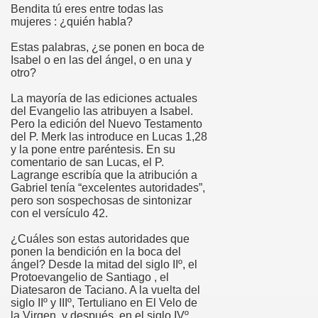
Bendita tú eres entre todas las
mujeres : ¿quién habla?
Estas palabras, ¿se ponen en boca de
Isabel o en las del ángel, o en una y
otro?
La mayoría de las ediciones actuales
del Evangelio las atribuyen a Isabel.
Pero la edición del Nuevo Testamento
del P. Merk las introduce en Lucas 1,28
y la pone entre paréntesis. En su
comentario de san Lucas, el P.
Lagrange escribía que la atribución a
Gabriel tenía “excelentes autoridades”,
pero son sospechosas de sintonizar
con el versículo 42.
¿Cuáles son estas autoridades que
ponen la bendición en la boca del
lagros
ángel? Desde la mitad del siglo IIº, el
Protoevangelio de Santiago , el
Diatesaron de Taciano. A la vuelta del
siglo IIº y IIIº, Tertuliano en El Velo de
la Virgen, y después, en el siglo IVº ,