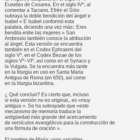
Eusebio de Cesarea. En el siglo IVº, al
comentar a Taciano, Efrén el Sirio
subraya la doble bendición del ángel e
Isabel « E Isabel conformó esta
palabra, diciendo una vez más:: Eres
bendita entre las mujeres » San
Ambrosio también conoce la atribución
al ángel. Esta versión se encuentra
también en el Codex Ephraemi del
siglo Vº, en el Codex Bezae de los
siglos Vº–VIº, así como en el Syriaco y
la Vulgata. Se la encuentra más tarde
en la liturgia en uso en Santa María
Antigua de Roma (en 650), así como
en la liturgia bizantina.
¿ Qué concluir? Es cierto que, incluso
si esta versión no es original,, es «muy
antigua ». Se ha subrayado que «este
mecanismo de memoria traduce la
antigüedad más grande del acercamiento
de versículos evangélicos para la construcción de
una fórmula de oración ».
El nombre de María: usos variables