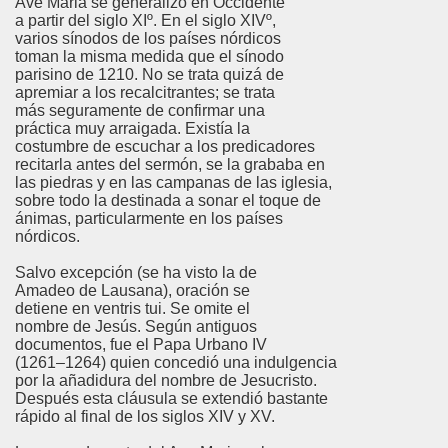
Ave Maria se generalizó en Occidente
a partir del siglo XIº. En el siglo XIVº,
varios sínodos de los países nórdicos
toman la misma medida que el sínodo
parisino de 1210. No se trata quizá de
apremiar a los recalcitrantes; se trata
más seguramente de confirmar una
práctica muy arraigada. Existía la
costumbre de escuchar a los predicadores
recitarla antes del sermón, se la grababa en
las piedras y en las campanas de las iglesia,
sobre todo la destinada a sonar el toque de
ánimas, particularmente en los países
nórdicos.
Salvo excepción (se ha visto la de
Amadeo de Lausana), oración se
detiene en ventris tui. Se omite el
nombre de Jesús. Según antiguos
documentos, fue el Papa Urbano IV
(1261–1264) quien concedió una indulgencia
por la añadidura del nombre de Jesucristo.
Después esta cláusula se extendió bastante
rápido al final de los siglos XIV y XV.