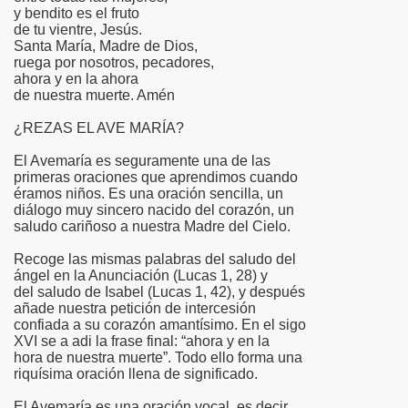
y bendito es el fruto
de tu vientre, Jesús.
risto
Santa María, Madre de Dios,
ruega por nosotros, pecadores,
ahora y en la ahora
de nuestra muerte. Amén
esia
¿REZAS EL AVE MARÍA?
El Avemaría es seguramente una de las
primeras oraciones que aprendimos cuando
éramos niños. Es una oración sencilla, un
diálogo muy sincero nacido del corazón, un
saludo cariñoso a nuestra Madre del Cielo.
Recoge las mismas palabras del saludo del
ángel en la Anunciación (Lucas 1, 28) y
del saludo de Isabel (Lucas 1, 42), y después
añade nuestra petición de intercesión
ría
confiada a su corazón amantísimo. En el sigo
XVI se a adi la frase final: “ahora y en la
hora de nuestra muerte”. Todo ello forma una
riquísima oración llena de significado.
El Avemaría es una oración vocal, es decir,