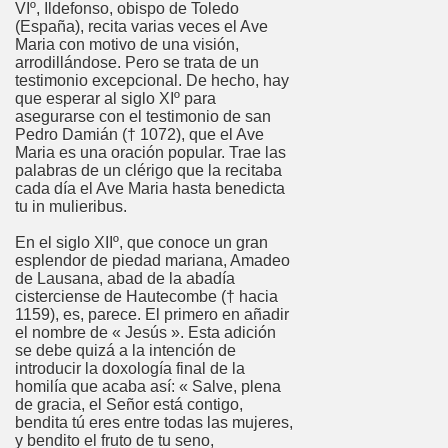
VIº, Ildefonso, obispo de Toledo
(España), recita varias veces el Ave
Maria con motivo de una visión,
arrodillándose. Pero se trata de un
testimonio excepcional. De hecho, hay
que esperar al siglo XIº para
asegurarse con el testimonio de san
Pedro Damián († 1072), que el Ave
Maria es una oración popular. Trae las
palabras de un clérigo que la recitaba
cada día el Ave Maria hasta benedicta
tu in mulieribus.
En el siglo XIIº, que conoce un gran
esplendor de piedad mariana, Amadeo
de Lausana, abad de la abadía
cisterciense de Hautecombe († hacia
1159), es, parece. El primero en añadir
el nombre de « Jesús ». Esta adición
se debe quizá a la intención de
introducir la doxología final de la
homilía que acaba así: « Salve, plena
de gracia, el Señor está contigo,
bendita tú eres entre todas las mujeres,
y bendito el fruto de tu seno,