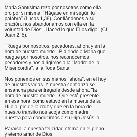
María Santísima reza por nosotros como ella
oró por sí misma: "Hágase en mí según tu
palabra" (Lucas 1,38). Confiándonos a su
oración, nos abandonamos con ella en la
 Y María Stma. de la Amargura
voluntad de Dios: "Haced lo que Él os diga" (Cf
Juan 2, 5).
"Ruega por nosotros, pecadores, ahora y en la
hora de nuestra muerte". Pidiendo a María que
ruegue por nosotros, nos reconocemos
pecadores y nos dirigimos a la "Madre de la
Misericordia", a la Toda Santa.
Nos ponemos en sus manos "ahora", en el hoy
de nuestras vidas. Y nuestra confianza se
ensancha para entregarle desde ahora, "la
 de Sevilla
hora de nuestra muerte". Que esté presente
en esa hora, como estuvo en la muerte de su
Hijo al pie de la cruz y que en la hora de
nuestro tránsito nos acoja como madre
nuestra para conducirnos a su Hijo Jesús, al
Paraíso, a nuestra felicidad eterna en el pleno
y eterno amor de Dios.