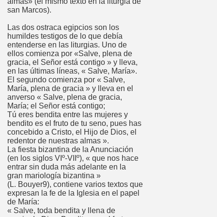
almas» (el mismo texto en la liturgia de
san Marcos).
Las dos ostraca egipcios son los
humildes testigos de lo que debía
entenderse en las liturgias. Uno de
ellos comienza por «Salve, plena de
gracia, el Señor está contigo » y lleva,
en las últimas líneas, « Salve, María».
El segundo comienza por « Salve,
María, plena de gracia » y lleva en el
anverso « Salve, plena de gracia,
María; el Señor está contigo;
Tú eres bendita entre las mujeres y
bendito es el fruto de tu seno, pues has
concebido a Cristo, el Hijo de Dios, el
redentor de nuestras almas ».
La fiesta bizantina de la Anunciación
(en los siglos VIº-VIIº), « que nos hace
entrar sin duda más adelante en la
gran mariología bizantina »
(L. Bouyer9), contiene varios textos que
expresan la fe de la Iglesia en el papel
de María:
« Salve, toda bendita y llena de