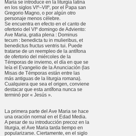
María se introduce en la liturgia latina
en los siglos VIº–VIIº, por el Papa san
Gregorio Magno, o por algún otro
personaje menos célebre.
Se encuentra en efecto en el canto de
ofertorio del VIº domingo de Adviento:
Ave Maria, gratia plena : Dominus
tecum : benedicta tu in mulieribus, et
benedictus fructus ventris tui. Puede
tratarse de un reempleo de la antífona
de ofertorio del miércoles de la
Témporas de invierno, el día en que se
leía el Evangelio de la Anunciación (las
Misas de Témporas están entre las
más antiguas de la liturgia romana).
Cualquiera que sea el origen, conviene
destacar que esta antífona nunca se
terminó por « Jesús ».
La primera parte del Ave Maria se hace
una oración normal en el Edad Media.
A pesar de su introducción precoz en la
liturgia, el Ave Maria tarda tiempo en
popularizarse. Ciertamente, en el siglo