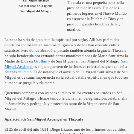
San Miguel Arcángel
Tlaxcala es una pequeña pero bella
sobre el altar de la Iglesia
provincia de México. Fue de los
San Miguel del Milagro
risto
primeros lugares en el Nuevo Mundo
en escuchar la Palabra de Dios y en
producir grandes hombres de fe y
mártires.
esia
La zona ha sido de gran batalla espiritual por siglos. Allí hay pirámides
donde los indios tenían sus ritos religiosos y donde han existido cultos
satánicos. Pero donde abundó el pecado también abunda la gracia. Tlaxcala
ha sido bendecida por extraordinarias manifestaciones de María Santísima la
Madre de Dios en
Ocotlán
y de San Miguel en San Miguel del Milagro.
San
Miguel Arcángel
es el gran guerrero de las huestes celestiales que expulsó a
Satanás del cielo. Es de notar que el auxilio de La Virgen Santísima y de San
Miguel es de suma importancia en la actual batalla espiritual en que todo ser
humano se juega la vida eterna.
Queremos compartir con ustedes el relato de los eventos ocurridos en San
Miguel del Milagro. Hemos tenido la dicha ir en peregrinación, celebrar allí
ría
la Santa Misa y pedir guía y protección tanto de la Virgen como de San
Miguel.
Aparición de San Miguel Arcángel en Tlaxcala
El 25 de abril del año 1631, Diego Lázaro, uno de los primeros convertidos,