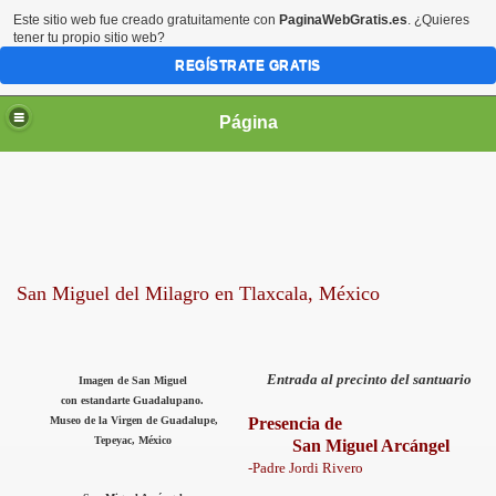
Este sitio web fue creado gratuitamente con
PaginaWebGratis.es
. ¿Quieres
tener tu propio sitio web?
REGÍSTRATE GRATIS
Página
irgen María
San Miguel del Milagro en Tlaxcala, México
Entrada al precinto del santuario
Imagen de San Miguel
con estandarte Guadalupano.
Museo de la Virgen de Guadalupe,
Presencia de
Tepeyac, México
San Miguel Arcángel
-Padre Jordi Rivero