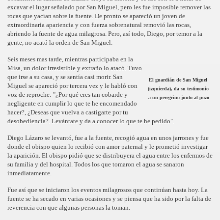
excavar el lugar señalado por San Miguel, pero les fue imposible remover las
rocas que yacían sobre la fuente. De pronto se apareció un joven de
extraordinaria apariencia y con fuerza sobrenatural removió las rocas,
abriendo la fuente de agua milagrosa. Pero, así todo, Diego, por temor a la
gente, no acató la orden de San Miguel.
Seis meses mas tarde, mientras participaba en la
Misa, un dolor irresistible y extraño lo atacó. Tuvo
que irse a su casa, y se sentía casi morir. San
El guardián de San Miguel
Miguel se apareció por tercera vez y le habló con
(izquierda), da su testimonio
voz de reproche: "¿Por qué eres tan cobarde y
a un peregrino junto al pozo
negligente en cumplir lo que te he encomendado
hacer?, ¿Deseas que vuelva a castigarte por tu
desobediencia?. Levántate y da a conocer lo que te he pedido".
Diego Lázaro se levantó, fue a la fuente, recogió agua en unos jarrones y fue
donde el obispo quien lo recibió con amor paternal y le prometió investigar
la aparición. El obispo pidió que se distribuyera el agua entre los enfermos de
su familia y del hospital. Todos los que tomaron el agua se sanaron
inmediatamente.
Fue así que se iniciaron los eventos milagrosos que continúan hasta hoy. La
fuente se ha secado en varias ocasiones y se piensa que ha sido por la falta de
reverencia con que algunas personas la toman.