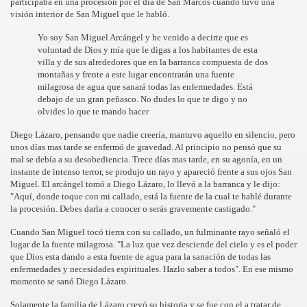
participaba en una procesión por el día de San Marcos cuando tuvo una
visión interior de San Miguel que le habló.
Yo soy San Miguel Arcángel y he venido a decirte que es
voluntad de Dios y mía que le digas a los habitantes de esta
villa y de sus alrededores que en la barranca compuesta de dos
co chino
montañas y frente a este lugar encontrarán una fuente
milagrosa de agua que sanará todas las enfermedades. Está
debajo de un gran peñasco. No dudes lo que te digo y no
olvides lo que te mando hacer
Diego Lázaro, pensando que nadie creería, mantuvo aquello en silencio, pero
unos días mas tarde se enfermó de gravedad. Al principio no pensó que su
mal se debía a su desobediencia. Trece días mas tarde, en su agonía, en un
instante de intenso terror, se produjo un rayo y apareció frente a sus ojos San
Miguel. El arcángel tomó a Diego Lázaro, lo llevó a la barranca y le dijo:
"Aquí, donde toque con mi callado, está la fuente de la cual te hablé durante
la procesión. Debes darla a conocer o serás gravemente castigado."
Cuando San Miguel tocó tierra con su callado, un fulminante rayo señaló el
lugar de la fuente milagrosa. "La luz que vez desciende del cielo y es el poder
que Dios esta dando a esta fuente de agua para la sanación de todas las
enfermedades y necesidades espirituales. Hazlo saber a todos". En ese mismo
os
momento se sanó Diego Lázaro.
Solamente la familia de Lázaro creyó su historia y se fue con el a tratar de