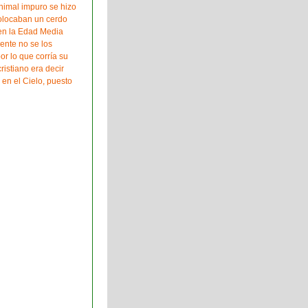
animal impuro se hizo
colocaban un cerdo
en la Edad Media
ente no se los
or lo que corría su
ristiano era decir
en el Cielo, puesto