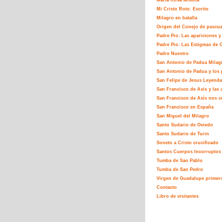
María Rosa Mistíca
Mi Cristo Roto: Escrito
Milagro en batalla
Origen del Conejo de pascu
Padre Pio: Las apariciones y
Padre Pio: Las Estigmas de C
Padre Nuestro
San Antonio de Padua Milag
San Antonio de Padua y los 
San Felipe de Jesus Leyenda
San Francisco de Asis y las 
San Francisco de Asís nos c
San Francisco en España
San Miguel del Milagro
Santo Sudario de Oviedo
Santo Sudario de Turin
Soneto a Cristo crucificado
Santos Cuerpos Incorruptos
Tumba de San Pablo
Tumba de San Pedro
Virgen de Guadalupe primer
Contacto
Libro de visitantes