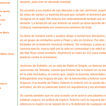
desierto, para vivir en absoluta soledad.
esucristo
De acuerdo a los relatos de san Atanasio y de san Jerónimo, popula
la Iglesia
de vidas de santos La leyenda dorada que compiló el dominico ge
n
Vorágine en el siglo XIII, Antonio fue reiteradamente tentado por e
ordia
desierto. La tentación de san Antonio se volvió un tema favorito de 
a
cristiana, representado por numerosos pintores de fuste.
en María
Su fama de hombre santo y austero atrajo a numerosos discípulos,
en un grupo de ermitaños junto a Pispir y otro en Arsínoe. Por ello, 
fundador de la tradición monacal cristiana. Sin embargo, y pese al 
carisma ejercía, nunca optó por la vida en comunidad y se retiró a
del Mar Rojo como ermitaño. Abandonó su retiro en 311 para visitar
l médico chino
predicar contra el arrianismo.
Jerónimo de Estridón, en su vida de Pablo el Simple, un famoso d
anacoretas de Tebaida, cuenta que Antonio fue a visitarlo en su ed
en la vida monástica; el cuervo que, según la leyenda, alimentaba
entregándole una hogaza de pan, dio la bienvenida a Antonio sum
hogazas. A la muerte de Pablo, Antonio lo enterró con la ayuda de 
Viñeros
animales; de ahí su patronato sobre los sepultureros y los animales
a
Se cuenta también que en una ocasión se le acercó una jabalina c
estaban ciegos), en actitud de súplica. Antonio curó la ceguera de
entonces la madre no se separó de él y le defendió de cualquier a