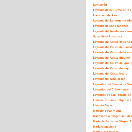
Levitación
Leyenda de la Cuesta de los
Francisco de Asís
Leyenda de San Antonio Ab
Leyenda de San Francisco
Leyenda del bandolero Zamar
Stma. de la Amargura
Leyenda del Cristo de la Ag
Leyenda del Cristo de Cacho
Leyenda del Cristo de la san
Leyenda del Cristo Elquino
Leyenda del Cristo del gran 
Leyenda del Cristo del rayo
Leyenda del Cristo Negro
Leyenda del Niño Jesús
Leyendas del Camino de San
Leyendas del Cristo negro
Leyendas de San Ignacio de 
Lista de Órdenes Religiosas
Lista de Papas
Marcelino Pan y Vino
Mandylion o Imagen de Edes
Maria, la Santisima Virgen. E
María Magdalena