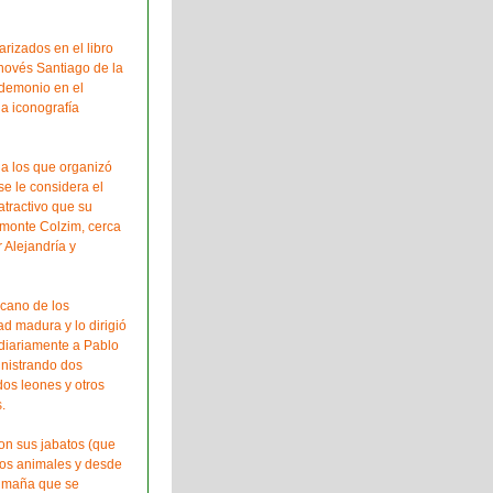
rizados en el libro
novés Santiago de la
l demonio en el
la iconografía
 a los que organizó
se le considera el
atractivo que su
l monte Colzim, cerca
 Alejandría y
ecano de los
ad madura y lo dirigió
 diariamente a Pablo
inistrando dos
dos leones y otros
.
on sus jabatos (que
 los animales y desde
limaña que se