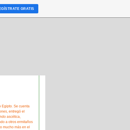
EGÍSTRATE GRATIS
o Egipto. Se cuenta
ones, entregó el
endo ascética,
do a otros ermitaños
ando mucho más en el