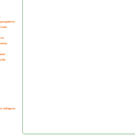
a
 purgatorio
risto
ros
peces
aves
uida
os milagros