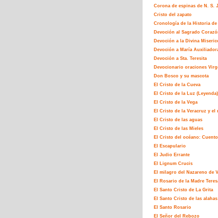
Corona de espinas de N. S. J
Cristo del zapato
Cronología de la Historia de 
Devoción al Sagrado Corazó
Devoción a la Divina Miseric
Devoción a María Auxiliador
Devoción a Sta. Teresita
Devocionario oraciones Virg
Don Bosco y su mascota
El Cristo de la Cueva
El Cristo de la Luz (Leyenda)
El Cristo de la Vega
El Cristo de la Veracruz y e
El Cristo de las aguas
El Cristo de las Mieles
El Cristo del océano: Cuento
El Escapulario
El Judio Errante
El Lignum Crucis
El milagro del Nazareno de 
El Rosario de la Madre Teres
El Santo Cristo de La Grita
El Santo Cristo de las alahas
El Santo Rosario
El Señor del Rebozo