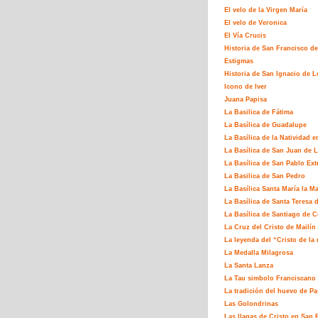
El velo de la Virgen María
El velo de Veronica
El Vía Crucis
Historia de San Francisco de
Estigmas
Historia de San Ignacio de L
Icono de Iver
Juana Papisa
La Basilica de Fátima
La Basílica de Guadalupe
La Basílica de la Natividad e
La Basílica de San Juan de L
La Basílica de San Pablo Ex
La Basilica de San Pedro
La Basílica Santa María la M
La Basílica de Santa Teresa 
La Basílica de Santiago de 
La Cruz del Cristo de Mailín
La leyenda del “Cristo de la 
La Medalla Milagrosa
La Santa Lanza
La Tau simbolo Franciscano
La tradición del huevo de P
Las Golondrinas
Las llagas de Cristo en San 