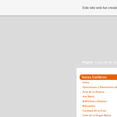
Este sitio web fue crea
Página
- Leyenda de Sa
Temas Católicos:
Inicio
Apariciones y Devociones de
Arca de la Alianza
Ave María
Biblioteca y Enlaces
Bilocación
Caravaca de la Cruz
Casa de la Virgen María