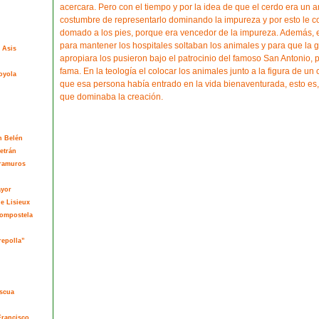
acercara. Pero con el tiempo y por la idea de que el cerdo era un 
costumbre de representarlo dominando la impureza y por esto le 
domado a los pies, porque era vencedor de la impureza. Además, 
para mantener los hospitales soltaban los animales y para que la g
 Asis
apropiara los pusieron bajo el patrocinio del famoso San Antonio, p
fama. En la teología el colocar los animales junto a la figura de un c
oyola
que esa persona había entrado en la vida bienaventurada, esto es, 
que dominaba la creación.
n Belén
etrán
tramuros
ayor
de Lisieux
Compostela
repolla”
ascua
Francisco