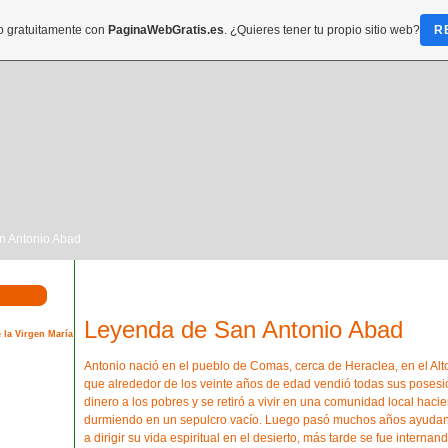
do gratuitamente con
PaginaWebGratis.es
. ¿Quieres tener tu propio sitio web?
R
n Antonio Abad
Leyenda de San Antonio Abad
 la Virgen María
Antonio nació en el pueblo de Comas, cerca de Heraclea, en el Alt
que alrededor de los veinte años de edad vendió todas sus posesi
dinero a los pobres y se retiró a vivir en una comunidad local haci
durmiendo en un sepulcro vacío. Luego pasó muchos años ayudan
a dirigir su vida espiritual en el desierto, más tarde se fue intern