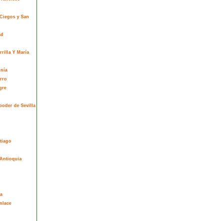
 Ciegos y San
ad
rilla Y María
onía
rro
gre
poder de Sevilla
tiago
Antioquia
a
nlace