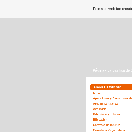
Este sitio web fue crea
Página
- La Basílica de
Temas Católicos:
Inicio
Apariciones y Devociones de
Arca de la Alianza
Ave María
Biblioteca y Enlaces
Bilocación
Caravaca de la Cruz
Casa de la Virgen María