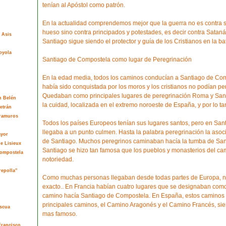
tenían al Apóstol como patrón.
En la actualidad comprendemos mejor que la guerra no es contra s
hueso sino contra principados y potestades, es decir contra Satan
 Asis
Santiago sigue siendo el protector y guía de los Cristianos en la bata
oyola
Santiago de Compostela como lugar de Peregrinación
En la edad media, todos los caminos conducían a Santiago de Com
había sido conquistada por los moros y los cristianos no podían pere
Quedaban como principales lugares de peregrinación Roma y San
n Belén
la cuidad, localizada en el extremo noroeste de España, y por lo t
etrán
tramuros
Todos los países Europeos tenían sus lugares santos, pero en Sant
llegaba a un punto culmen. Hasta la palabra peregrinación la asoc
ayor
de Santiago. Muchos peregrinos caminaban hacía la tumba de Sant
de Lisieux
Santiago se hizo tan famosa que los pueblos y monasterios del ca
Compostela
notoriedad.
repolla”
Como muchas personas llegaban desde todas partes de Europa, no
exacto.. En Francia habían cuatro lugares que se designaban com
camino hacía Santiago de Compostela. En España, estos caminos 
principales caminos, el Camino Aragonés y el Camino Francés, sien
ascua
mas famoso.
Francisco