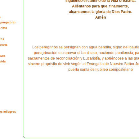
siguiendo el camino de la vida cristiana.
Aliéntanos para que, finalmente,
alcancemos la gloria de Dios Padre.
a
Amén
 purgatorio
risto
ros
peces
Los peregrinos se persignan con agua bendita, signo del bautis
peregrinación es renovar el bautismo, haciendo penitencia, pa
aves
sacramentos de reconciliación y Eucaristía, y abriéndose a las gra
uida
sincero propósito de vivir según el Evangelio de Nuestro Señor Jes
puerta santa del jubileo compostelano
os milagros