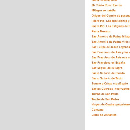
María Rosa Mistíca
Mi Cristo Roto: Escrito
Milagro en batalla
Origen del Conejo de pascu
Padre Pio: Las apariciones y
Padre Pio: Las Estigmas de C
Padre Nuestro
San Antonio de Padua Milag
San Antonio de Padua y los 
San Felipe de Jesus Leyenda
San Francisco de Asis y las 
San Francisco de Asís nos c
San Francisco en España
San Miguel del Milagro
Santo Sudario de Oviedo
Santo Sudario de Turin
Soneto a Cristo crucificado
Santos Cuerpos Incorruptos
Tumba de San Pablo
Tumba de San Pedro
Virgen de Guadalupe primer
Contacto
Libro de visitantes