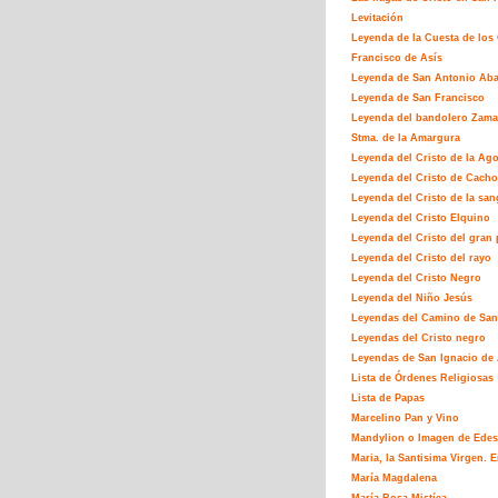
Levitación
Leyenda de la Cuesta de los
Francisco de Asís
Leyenda de San Antonio Ab
Leyenda de San Francisco
Leyenda del bandolero Zamar
Stma. de la Amargura
Leyenda del Cristo de la Ag
Leyenda del Cristo de Cacho
Leyenda del Cristo de la san
Leyenda del Cristo Elquino
Leyenda del Cristo del gran 
Leyenda del Cristo del rayo
Leyenda del Cristo Negro
Leyenda del Niño Jesús
Leyendas del Camino de San
Leyendas del Cristo negro
Leyendas de San Ignacio de 
Lista de Órdenes Religiosas
Lista de Papas
Marcelino Pan y Vino
Mandylion o Imagen de Edes
Maria, la Santisima Virgen. E
María Magdalena