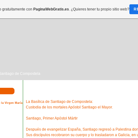
do gratuitamente con
PaginaWebGratis.es
. ¿Quieres tener tu propio sitio web?
R
 Santiago de Compostela
La Basílica de Santiago de Compostela:
 la Virgen María
Custodia de los mortales Apóstol Santiago el Mayor.
Santiago, Primer Apóstol Mártir
Después de evangelizar España, Santiago regresó a Palestina do
Sus discípulos recobraron su cuerpo y lo trasladaron a Galicia, en