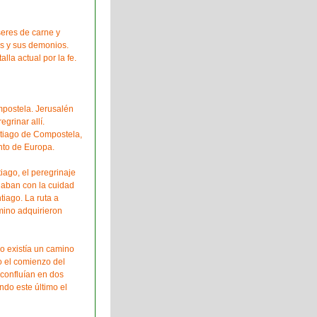
eres de carne y
ás y sus demonios.
lla actual por la fe.
postela. Jerusalén
grinar allí.
tiago de Compostela,
anto de Europa.
iago, el peregrinaje
iaban con la cuidad
iago. La ruta a
mino adquirieron
 existía un camino
o el comienzo del
confluían en dos
do este último el