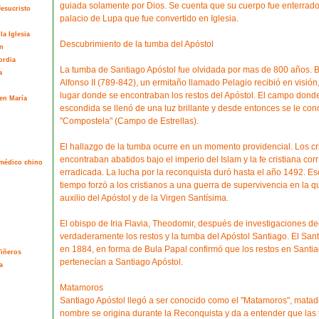
guiada solamente por Dios. Se cuenta que su cuerpo fue enterrado
esucristo
palacio de Lupa que fue convertido en Iglesia.
la Iglesia
Descubrimiento de la tumba del Apóstol
n
ordia
La tumba de Santiago Apóstol fue olvidada por mas de 800 años. B
a
Alfonso II (789-842), un ermitaño llamado Pelagio recibió en visión
lugar donde se encontraban los restos del Apóstol. El campo dond
en María
escondida se llenó de una luz brillante y desde entonces se le co
"Compostela" (Campo de Estrellas).
El hallazgo de la tumba ocurre en un momento providencial. Los cr
encontraban abatidos bajo el imperio del Islam y la fe cristiana corr
l médico chino
erradicada. La lucha por la reconquista duró hasta el año 1492. Es
tiempo forzó a los cristianos a una guerra de supervivencia en la 
auxilio del Apóstol y de la Virgen Santísima.
El obispo de Iria Flavia, Theodomir, después de investigaciones d
verdaderamente los restos y la tumba del Apóstol Santiago. El Sant
en 1884, en forma de Bula Papal confirmó que los restos en Sant
Viñeros
pertenecían a Santiago Apóstol.
a
Matamoros
Santiago Apóstol llegó a ser conocido como el "Matamoros", matad
nombre se origina durante la Reconquista y da a entender que las 