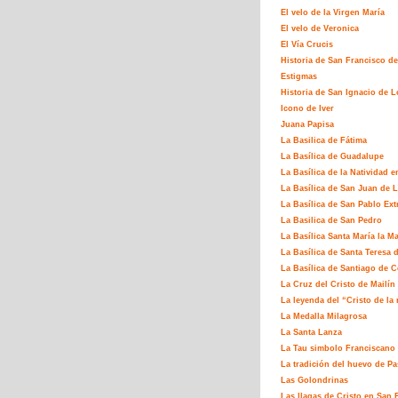
El velo de la Virgen María
El velo de Veronica
El Vía Crucis
Historia de San Francisco de
Estigmas
Historia de San Ignacio de L
Icono de Iver
Juana Papisa
La Basilica de Fátima
La Basílica de Guadalupe
La Basílica de la Natividad e
La Basílica de San Juan de L
La Basílica de San Pablo Ex
La Basilica de San Pedro
La Basílica Santa María la M
La Basílica de Santa Teresa 
La Basílica de Santiago de 
La Cruz del Cristo de Mailín
La leyenda del “Cristo de la 
La Medalla Milagrosa
La Santa Lanza
La Tau simbolo Franciscano
La tradición del huevo de P
Las Golondrinas
Las llagas de Cristo en San 