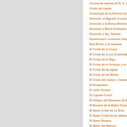
Corona de espinas de N. S. J
Cristo del zapato
Cronología de la Historia de 
Devoción al Sagrado Corazó
Devoción a la Divina Miseric
Devoción a María Auxiliador
Devoción a Sta. Teresita
Devocionario oraciones Virg
Don Bosco y su mascota
El Cristo de la Cueva
El Cristo de la Luz (Leyenda)
El Cristo de la Vega
El Cristo de la Veracruz y e
El Cristo de las aguas
El Cristo de las Mieles
El Cristo del océano: Cuento
El Escapulario
El Judio Errante
El Lignum Crucis
El milagro del Nazareno de 
El Rosario de la Madre Teres
El Santo Cristo de La Grita
El Santo Cristo de las alahas
El Santo Rosario
El Señor del Rebozo