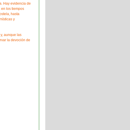
a. Hay evidencia de
 en los tiempos
stela, hasta
místicas y
 y, aunque las
rvar la devoción de