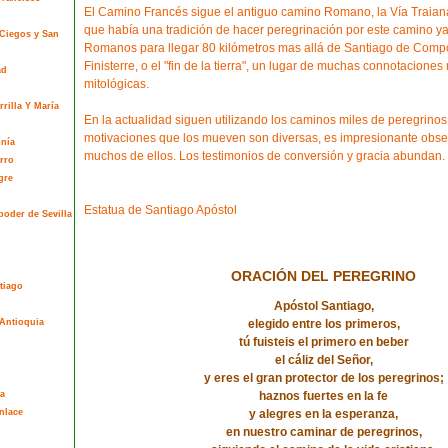
El Camino Francés sigue el antiguo camino Romano, la Vía Traian
que había una tradición de hacer peregrinación por este camino ya
 Ciegos y San
Romanos para llegar 80 kilómetros mas allá de Santiago de Compo
Finisterre, o el "fin de la tierra", un lugar de muchas connotaciones 
ad
mitológicas.
rilla Y María
En la actualidad siguen utilizando los caminos miles de peregrinos
motivaciones que los mueven son diversas, es impresionante obse
onía
muchos de ellos. Los testimonios de conversión y gracia abundan.
rro
gre
Estatua de Santiago Apóstol
poder de Sevilla
ORACIÓN DEL PEREGRINO
tiago
Apóstol Santiago,
Antioquia
elegido entre los primeros,
tú fuisteis el primero en beber
el cáliz del Señor,
y eres el gran protector de los peregrinos;
a
haznos fuertes en la fe
nlace
y alegres en la esperanza,
en nuestro caminar de peregrinos,