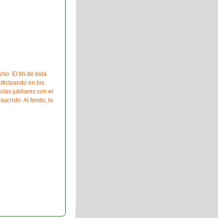
mo. El fin de toda
rticipando en los
cias jubilares con el
ucristo. Al fondo, la