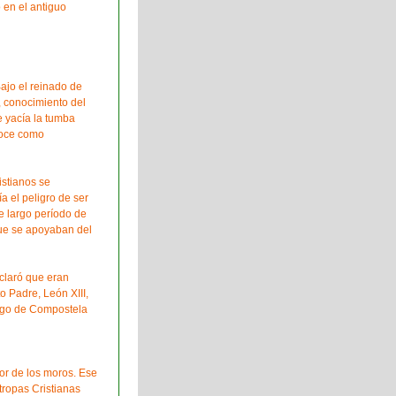
 en el antiguo
ajo el reinado de
, conocimiento del
e yacía la tumba
noce como
istianos se
ía el peligro de ser
e largo período de
que se apoyaban del
eclaró que eran
o Padre, León XIII,
iago de Compostela
or de los moros. Ese
tropas Cristianas