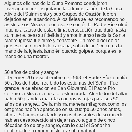
Algunas oficinas de la Curia Romana condujeron
investigaciones, le quitaron la administración de la Casa
Alivio del Sufrimiento y sus Grupos de Oración fueron
dejados en el abandono. A los fieles se les recomendó no
asistir a sus Misas ni confesarse con él. El Padre Pío sufrió
mucho a causa de esta última persecución que duró hasta
su muerte, pero su fidelidad y amor intenso hacia la Santa
Madre Iglesia fue firme y constante. En medio del dolor
que este sufrimiento le causaba, solía decir: “Dulce es la
mano de la Iglesia también cuando golpea, porque es la
mano de una madre”.
50 años de dolor y sangre
El viernes 20 de septiembre de 1968, el Padre Pío cumplía
50 años de haber recibido los estigmas del Señor. Fue
grande la celebración en San Giovanni. El Padre Pío
celebró la Misa a la hora acostumbrada. Alrededor del altar
había 50 grandes macetas con rosas rojas para sus 50
años de sangre... De la misma manera milagrosa como los
estigmas habían aparecido en su cuerpo 50 años antes,
ahora, 50 años más tarde y unos días antes de su muerte,
habían desaparecido sin dejar rastro alguno de cinco
décadas de dolor y sangre, con lo cual el Señor ha
confirmado su origen místico y sobrenatural.