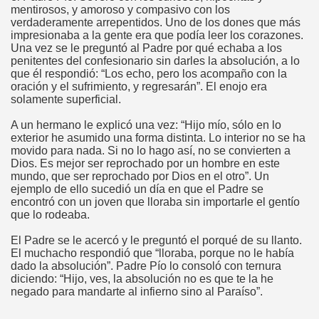
mentirosos, y amoroso y compasivo con los
verdaderamente arrepentidos. Uno de los dones que más
impresionaba a la gente era que podía leer los corazones.
Una vez se le preguntó al Padre por qué echaba a los
penitentes del confesionario sin darles la absolución, a lo
que él respondió: “Los echo, pero los acompaño con la
oración y el sufrimiento, y regresarán”. El enojo era
solamente superficial.
A un hermano le explicó una vez: “Hijo mío, sólo en lo
exterior he asumido una forma distinta. Lo interior no se ha
movido para nada. Si no lo hago así, no se convierten a
Dios. Es mejor ser reprochado por un hombre en este
mundo, que ser reprochado por Dios en el otro”. Un
ejemplo de ello sucedió un día en que el Padre se
encontró con un joven que lloraba sin importarle el gentío
que lo rodeaba.
El Padre se le acercó y le preguntó el porqué de su llanto.
El muchacho respondió que “lloraba, porque no le había
dado la absolución”. Padre Pío lo consoló con ternura
diciendo: “Hijo, ves, la absolución no es que te la he
negado para mandarte al infierno sino al Paraíso”.