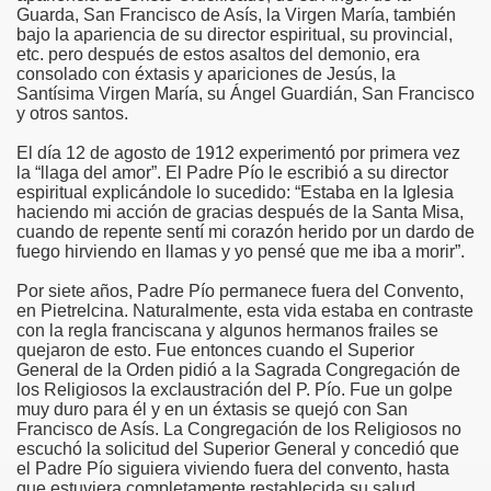
Guarda, San Francisco de Asís, la Virgen María, también
bajo la apariencia de su director espiritual, su provincial,
etc. pero después de estos asaltos del demonio, era
consolado con éxtasis y apariciones de Jesús, la
Santísima Virgen María, su Ángel Guardián, San Francisco
co chino
y otros santos.
El día 12 de agosto de 1912 experimentó por primera vez
la “llaga del amor”. El Padre Pío le escribió a su director
espiritual explicándole lo sucedido: “Estaba en la Iglesia
haciendo mi acción de gracias después de la Santa Misa,
cuando de repente sentí mi corazón herido por un dardo de
fuego hirviendo en llamas y yo pensé que me iba a morir”.
Por siete años, Padre Pío permanece fuera del Convento,
en Pietrelcina. Naturalmente, esta vida estaba en contraste
con la regla franciscana y algunos hermanos frailes se
quejaron de esto. Fue entonces cuando el Superior
General de la Orden pidió a la Sagrada Congregación de
los Religiosos la exclaustración del P. Pío. Fue un golpe
muy duro para él y en un éxtasis se quejó con San
Francisco de Asís. La Congregación de los Religiosos no
os
escuchó la solicitud del Superior General y concedió que
el Padre Pío siguiera viviendo fuera del convento, hasta
que estuviera completamente restablecida su salud.