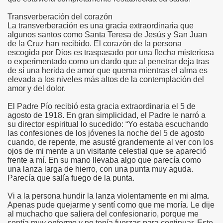
Transverberación del corazón
La transverberación es una gracia extraordinaria que
algunos santos como Santa Teresa de Jesús y San Juan
de la Cruz han recibido. El corazón de la persona
escogida por Dios es traspasado por una flecha misteriosa
o experimentado como un dardo que al penetrar deja tras
de sí una herida de amor que quema mientras el alma es
elevada a los niveles más altos de la contemplación del
amor y del dolor.
El Padre Pío recibió esta gracia extraordinaria el 5 de
agosto de 1918. En gran simplicidad, el Padre le narró a
su director espiritual lo sucedido: “Yo estaba escuchando
las confesiones de los jóvenes la noche del 5 de agosto
cuando, de repente, me asusté grandemente al ver con los
ojos de mi mente a un visitante celestial que se apareció
frente a mí. En su mano llevaba algo que parecía como
una lanza larga de hierro, con una punta muy aguda.
Parecía que salía fuego de la punta.
Vi a la persona hundir la lanza violentamente en mi alma.
Apenas pude quejarme y sentí como que me moría. Le dije
al muchacho que saliera del confesionario, porque me
sentía muy enfermo y no tenía fuerzas para continuar. Este