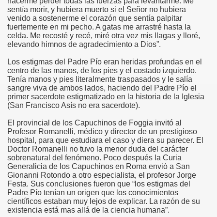
hacerme perder todas las fuerzas para levantarme. Me
sentía morir, y hubiera muerto si el Señor no hubiera
venido a sostenerme el corazón que sentía palpitar
fuertemente en mi pecho. A gatas me arrastré hasta la
la”
celda. Me recosté y recé, miré otra vez mis llagas y lloré,
elevando himnos de agradecimiento a Dios”.
Los estigmas del Padre Pío eran heridas profundas en el
centro de las manos, de los pies y el costado izquierdo.
Tenía manos y pies literalmente traspasados y le salía
sangre viva de ambos lados, haciendo del Padre Pío el
primer sacerdote estigmatizado en la historia de la Iglesia
(San Francisco Asís no era sacerdote).
El provincial de los Capuchinos de Foggia invitó al
Profesor Romanelli, médico y director de un prestigioso
hospital, para que estudiara el caso y diera su parecer. El
Doctor Romanelli no tuvo la menor duda del carácter
sobrenatural del fenómeno. Poco después la Curia
isco
Generalicia de los Capuchinos en Roma envió a San
Gionanni Rotondo a otro especialista, el profesor Jorge
Festa. Sus conclusiones fueron que “los estigmas del
Padre Pío tenían un origen que los conocimientos
os y San Francisco de Asís
científicos estaban muy lejos de explicar. La razón de su
existencia está mas allá de la ciencia humana”.