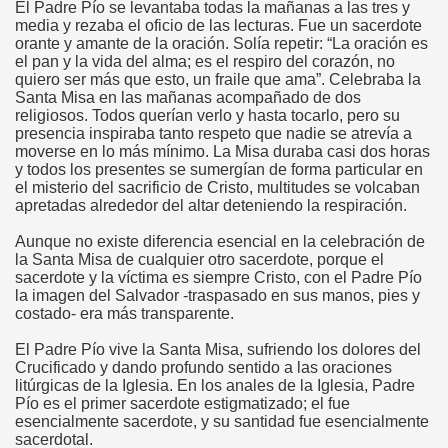
El Padre Pío se levantaba todas la mañanas a las tres y
media y rezaba el oficio de las lecturas. Fue un sacerdote
orante y amante de la oración. Solía repetir: “La oración es
el pan y la vida del alma; es el respiro del corazón, no
quiero ser más que esto, un fraile que ama”. Celebraba la
Santa Misa en las mañanas acompañado de dos
religiosos. Todos querían verlo y hasta tocarlo, pero su
atorio
presencia inspiraba tanto respeto que nadie se atrevía a
moverse en lo más mínimo. La Misa duraba casi dos horas
o
y todos los presentes se sumergían de forma particular en
el misterio del sacrificio de Cristo, multitudes se volcaban
apretadas alrededor del altar deteniendo la respiración.
Aunque no existe diferencia esencial en la celebración de
la Santa Misa de cualquier otro sacerdote, porque el
sacerdote y la víctima es siempre Cristo, con el Padre Pío
la imagen del Salvador -traspasado en sus manos, pies y
s
costado- era más transparente.
El Padre Pío vive la Santa Misa, sufriendo los dolores del
Crucificado y dando profundo sentido a las oraciones
litúrgicas de la Iglesia. En los anales de la Iglesia, Padre
Pío es el primer sacerdote estigmatizado; el fue
esencialmente sacerdote, y su santidad fue esencialmente
sacerdotal.