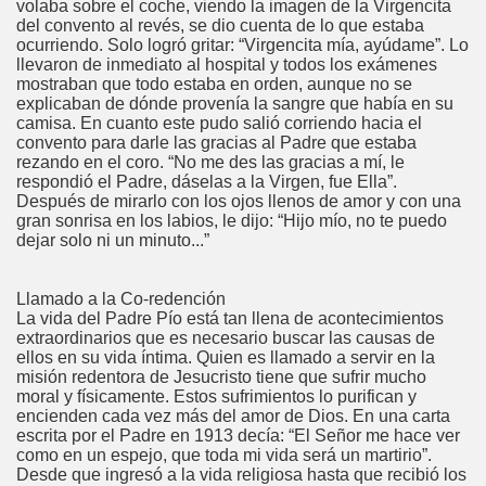
volaba sobre el coche, viendo la imagen de la Virgencita
del convento al revés, se dio cuenta de lo que estaba
ocurriendo. Solo logró gritar: “Virgencita mía, ayúdame”. Lo
llevaron de inmediato al hospital y todos los exámenes
mostraban que todo estaba en orden, aunque no se
explicaban de dónde provenía la sangre que había en su
camisa. En cuanto este pudo salió corriendo hacia el
convento para darle las gracias al Padre que estaba
rezando en el coro. “No me des las gracias a mí, le
respondió el Padre, dáselas a la Virgen, fue Ella”.
Después de mirarlo con los ojos llenos de amor y con una
gran sonrisa en los labios, le dijo: “Hijo mío, no te puedo
dejar solo ni un minuto...”
Llamado a la Co-redención
La vida del Padre Pío está tan llena de acontecimientos
extraordinarios que es necesario buscar las causas de
ellos en su vida íntima. Quien es llamado a servir en la
misión redentora de Jesucristo tiene que sufrir mucho
moral y físicamente. Estos sufrimientos lo purifican y
encienden cada vez más del amor de Dios. En una carta
escrita por el Padre en 1913 decía: “El Señor me hace ver
como en un espejo, que toda mi vida será un martirio”.
Desde que ingresó a la vida religiosa hasta que recibió los