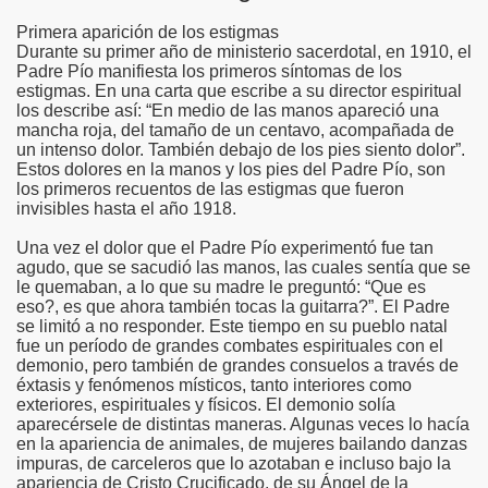
Primera aparición de los estigmas
risto
Durante su primer año de ministerio sacerdotal, en 1910, el
Padre Pío manifiesta los primeros síntomas de los
estigmas. En una carta que escribe a su director espiritual
los describe así: “En medio de las manos apareció una
mancha roja, del tamaño de un centavo, acompañada de
esia
un intenso dolor. También debajo de los pies siento dolor”.
Estos dolores en la manos y los pies del Padre Pío, son
los primeros recuentos de las estigmas que fueron
invisibles hasta el año 1918.
Una vez el dolor que el Padre Pío experimentó fue tan
agudo, que se sacudió las manos, las cuales sentía que se
le quemaban, a lo que su madre le preguntó: “Que es
eso?, es que ahora también tocas la guitarra?”. El Padre
se limitó a no responder. Este tiempo en su pueblo natal
fue un período de grandes combates espirituales con el
demonio, pero también de grandes consuelos a través de
ría
éxtasis y fenómenos místicos, tanto interiores como
exteriores, espirituales y físicos. El demonio solía
aparecérsele de distintas maneras. Algunas veces lo hacía
en la apariencia de animales, de mujeres bailando danzas
impuras, de carceleros que lo azotaban e incluso bajo la
apariencia de Cristo Crucificado, de su Ángel de la