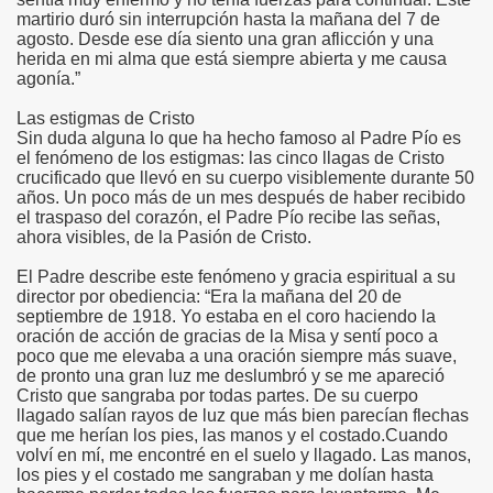
martirio duró sin interrupción hasta la mañana del 7 de
agosto. Desde ese día siento una gran aflicción y una
herida en mi alma que está siempre abierta y me causa
agonía.”
Las estigmas de Cristo
Sin duda alguna lo que ha hecho famoso al Padre Pío es
el fenómeno de los estigmas: las cinco llagas de Cristo
crucificado que llevó en su cuerpo visiblemente durante 50
años. Un poco más de un mes después de haber recibido
én
el traspaso del corazón, el Padre Pío recibe las señas,
ahora visibles, de la Pasión de Cristo.
n
El Padre describe este fenómeno y gracia espiritual a su
ros
director por obediencia: “Era la mañana del 20 de
septiembre de 1918. Yo estaba en el coro haciendo la
oración de acción de gracias de la Misa y sentí poco a
poco que me elevaba a una oración siempre más suave,
de pronto una gran luz me deslumbró y se me apareció
Cristo que sangraba por todas partes. De su cuerpo
llagado salían rayos de luz que más bien parecían flechas
sieux
que me herían los pies, las manos y el costado.Cuando
volví en mí, me encontré en el suelo y llagado. Las manos,
los pies y el costado me sangraban y me dolían hasta
stela