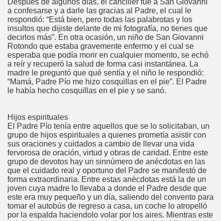
Después de algunos días, el canciller fue a San Giovanni
a confesarse y a darle las gracias al Padre, el cual le
respondió: “Está bien, pero todas las palabrotas y los
insultos que dijiste delante de mi fotografía, no tienes que
decirlos más”. En otra ocasión, un niño de San Giovanni
Rotondo que estaba gravemente enfermo y el cual se
esperaba que podía morir en cualquier momento, se echó
a reír y recuperó la salud de forma casi instantánea. La
madre le preguntó que qué sentía y el niño le respondió:
“Mamá, Padre Pío me hizo cosquillas en el pie”. El Padre
le había hecho cosquillas en el pie y se sanó.
Hijos espirituales
El Padre Pío tenía entre aquellos que se lo solicitaban, un
grupo de hijos espirituales a quienes prometía asistir con
sus oraciones y cuidados a cambio de llevar una vida
fervorosa de oración, virtud y obras de caridad. Entre este
grupo de devotos hay un sinnúmero de anécdotas en las
que el cuidado real y oportuno del Padre se manifestó de
forma extraordinaria. Entre estas anécdotas está la de un
joven cuya madre lo llevaba a donde el Padre desde que
este era muy pequeño y un día, saliendo del convento para
tomar el autobús de regreso a casa, un coche lo atropelló
por la espalda haciendolo volar por los aires. Mientras este