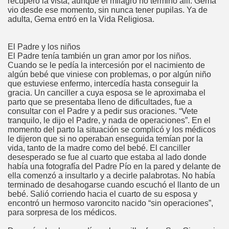
recuperó la vista, aunque el milagro no terminó allí. Gema
vio desde ese momento, sin nunca tener pupilas. Ya de
adulta, Gema entró en la Vida Religiosa.
El Padre y los niños
El Padre tenía también un gran amor por los niños.
Cuando se le pedía la intercesión por el nacimiento de
algún bebé que viniese con problemas, o por algún niño
que estuviese enfermo, intercedía hasta conseguir la
gracia. Un canciller a cuya esposa se le aproximaba el
parto que se presentaba lleno de dificultades, fue a
consultar con el Padre y a pedir sus oraciones. “Vete
tranquilo, le dijo el Padre, y nada de operaciones”. En el
momento del parto la situación se complicó y los médicos
le dijeron que si no operaban enseguida temían por la
vida, tanto de la madre como del bebé. El canciller
desesperado se fue al cuarto que estaba al lado donde
había una fotografía del Padre Pío en la pared y delante de
ella comenzó a insultarlo y a decirle palabrotas. No había
terminado de desahogarse cuando escuchó el llanto de un
bebé. Salió corriendo hacia el cuarto de su esposa y
encontró un hermoso varoncito nacido “sin operaciones”,
para sorpresa de los médicos.