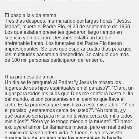
El paso a la vida eterna
Tres días después, murmurando por largas horas “¡Jesús,
María!”, muere el Padre Pío, el 23 de septiembre de 1968.
Los que estaban presentes quedaron largo tiempo en
silencio y en oración. Después estalló un largo e
irrefrenable llanto. Los funerales del Padre Pío fueron
impresionantes. Se tuvo que esperar cuatro días para que
las multitudes pasaran a despedirlo. Se calcula que más
de 100 mil personas participaron del entierro.
Una promesa de amor
Un día se le preguntó al Padre: “¿Jesús le mostró los
lugares de sus hijos espirituales en el paraíso?”. “Claro, un
lugar para todos los hijos que Dios me confiará hasta el fin
del mundo, si son constantes en el camino que lleva al
cielo. Es la promesa que Dios hizo a este miserable”. “Y en
el paraíso, ¿estaremos cerca de usted?”. “Ah tontita, ¿y
qué paraíso sería para mí si no tuviera cerca de mí a todos
mis hijos?”. “Pero yo le tengo miedo a la muerte”. “El amor
excluye el temor. La llamamos muerte, pero en realidad es
el inicio de la verdadera vida. Y luego, si yo les asisto
durante la vida, ¡cuánto más los ayudaré en la batalla