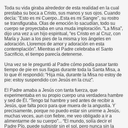
Toda su vida giraba alrededor de esta realidad en la cual
prestaba su boca a Cristo, sus manos y sus ojos. Cuando
decía: "Esto es mi Cuerpo...Esta es mi Sangre", su rostro
se transfiguraba. Olas de emoción lo sacudían, todo su
cuerpo se proyectaba en una muda imploración. “La Misa”,
dijo una vez a un hijo espiritual, “es Cristo en al Cruz, con
María y Juan a los pies de la misma y los ángeles en
adoración. Lloremos de amor y adoración en esta
contemplación”. Mientras el Padre celebraba el Santo
Sacrificio, el tiempo parecía detenerse.
Una vez se le preguntó al Padre cómo podía pasar tanto
tiempo de pie en sus llagas durante toda la Santa Misa, a
lo que él respondió: “Hija mía, durante la Misa no estoy de
pie: estoy suspendido con Jesús en la cruz”.
El Padre amaba a Jesús con tanta fuerza, que
experimentaba en su propio cuerpo una verdadera hambre
y sed de Él. “Tengo tal hambre y sed antes de recibir a
lagros
Jesús, que falta poco para que muera de la angustia. Y
precisamente, porque no puedo estar sin unirme a Jesús,
muchas veces, aun con fiebre, me veo obligado a ir a
alimentarme de su cuerpo”... “El mundo, solía decir el
Padre Pío, puede subsistir sin el sol, pero nunca sin la