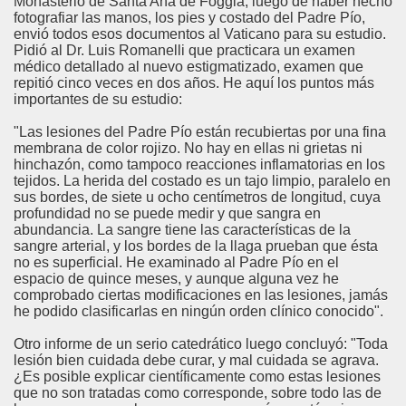
Monasterio de Santa Ana de Foggia, luego de haber hecho
fotografiar las manos, los pies y costado del Padre Pío,
envió todos esos documentos al Vaticano para su estudio.
Pidió al Dr. Luis Romanelli que practicara un examen
médico detallado al nuevo estigmatizado, examen que
repitió cinco veces en dos años. He aquí los puntos más
importantes de su estudio:
"Las lesiones del Padre Pío están recubiertas por una fina
membrana de color rojizo. No hay en ellas ni grietas ni
hinchazón, como tampoco reacciones inflamatorias en los
tejidos. La herida del costado es un tajo limpio, paralelo en
sus bordes, de siete u ocho centímetros de longitud, cuya
profundidad no se puede medir y que sangra en
abundancia. La sangre tiene las características de la
sangre arterial, y los bordes de la llaga prueban que ésta
no es superficial. He examinado al Padre Pío en el
espacio de quince meses, y aunque alguna vez he
comprobado ciertas modificaciones en las lesiones, jamás
he podido clasificarlas en ningún orden clínico conocido".
Otro informe de un serio catedrático luego concluyó: "Toda
lesión bien cuidada debe curar, y mal cuidada se agrava.
¿Es posible explicar científicamente como estas lesiones
que no son tratadas como corresponde, sobre todo las de