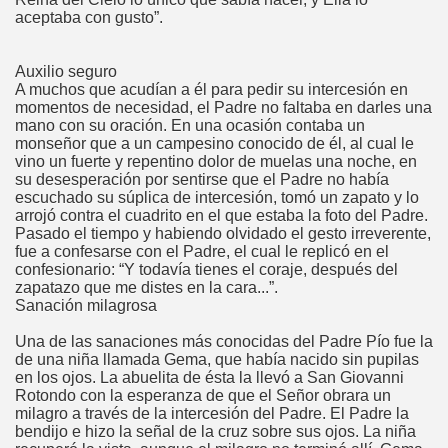
aceptaba con gusto”.
Auxilio seguro
A muchos que acudían a él para pedir su intercesión en
momentos de necesidad, el Padre no faltaba en darles una
mano con su oración. En una ocasión contaba un
monseñor que a un campesino conocido de él, al cual le
vino un fuerte y repentino dolor de muelas una noche, en
su desesperación por sentirse que el Padre no había
escuchado su súplica de intercesión, tomó un zapato y lo
arrojó contra el cuadrito en el que estaba la foto del Padre.
Pasado el tiempo y habiendo olvidado el gesto irreverente,
fue a confesarse con el Padre, el cual le replicó en el
confesionario: “Y todavía tienes el coraje, después del
zapatazo que me distes en la cara...”.
Sanación milagrosa
Una de las sanaciones más conocidas del Padre Pío fue la
de una niña llamada Gema, que había nacido sin pupilas
en los ojos. La abuelita de ésta la llevó a San Giovanni
Rotondo con la esperanza de que el Señor obrara un
milagro a través de la intercesión del Padre. El Padre la
bendijo e hizo la señal de la cruz sobre sus ojos. La niña