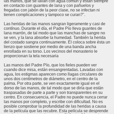
las manos, que se lavan con agua común y están siempre
en contacto con guantes de lana y con pañuelos y
fregadas con jabón de la peor clase, no se infectan ni
tienen complicaciones y tampoco se curan?".
Las heridas de las manos sangran ligeramente y casi de
contínuo. Durante el día, el Padre Pío lleva guantes de
lana marrón, de tal modo que las manchas de sangre no
se ven, y la lana absorbe la humedad. También la herida
del costado sangra continuamente. Él coloca sobre ésta un
lienzo que sostiene por medio de una banda ancha
enrollada en su torso. Los vecinos del monasterio le
proporcionan la tela necesaria
Las manos del Padre Pío, que los fieles pueden ver
cuando dice misa, están ensangrentadas. Lavadas con
agua, los estigmas aparecen como llagas circulares de
unos dos centímetros de diámetro, en el centro de la
palma. Por otra parte, se ven exactamente igual en el
dorso de las manos, de tal modo que se diría que están
traspasadas de parte a parte y son transparentes en su
centro. En consecuencia, el Padre no puede nunca cerrar
las manos por completo, y escribe con dificultad. No es
posible comprobar la profundidad de las heridas a causa
de la película que las recubre. Esta película se desprende