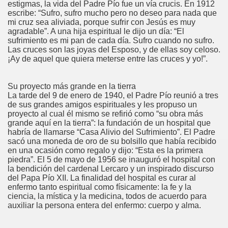
estigmas, la vida del Padre Pío fue un vía crucis. En 1912
escribe: “Sufro, sufro mucho pero no deseo para nada que
mi cruz sea aliviada, porque sufrir con Jesús es muy
agradable”. A una hija espiritual le dijo un día: “El
sufrimiento es mi pan de cada día. Sufro cuando no sufro.
Las cruces son las joyas del Esposo, y de ellas soy celoso.
¡Ay de aquel que quiera meterse entre las cruces y yo!”.
Su proyecto más grande en la tierra
La tarde del 9 de enero de 1940, el Padre Pío reunió a tres
de sus grandes amigos espirituales y les propuso un
proyecto al cual él mismo se refirió como “su obra más
grande aquí en la tierra”: la fundación de un hospital que
habría de llamarse “Casa Alivio del Sufrimiento”. El Padre
sacó una moneda de oro de su bolsillo que había recibido
en una ocasión como regalo y dijo: “Esta es la primera
piedra”. El 5 de mayo de 1956 se inauguró el hospital con
la bendición del cardenal Lercaro y un inspirado discurso
del Papa Pío XII. La finalidad del hospital es curar al
enfermo tanto espiritual como físicamente: la fe y la
ciencia, la mística y la medicina, todos de acuerdo para
auxiliar la persona entera del enfermo: cuerpo y alma.