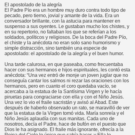
El apostolado de la alegría
El Padre Pío era un hombre muy duro contra todo tipo de
pecado, pero tierno, jovial y amante de la vida. Era un
conversador brillante, con la astucia para mantener en
suspenso a sus oyentes. Le gustaban mucho los chistes, y
en su repertorio, no faltaban los que se referían a los
soldados, políticos y religiosos. De la boca del Padre Pío,
el chiste y la anécdota no eran solo sano humorismo y
simple distracción, sino también una especie de
apostolado: el apostolado de la alegría y el buen humor.
Una tarde calurosa, en que paseaba, como frecuentaba
hacer con sus hermanos e hijos espirituales, les contó esta
anécdota: “Una vez entró de monje un joven juglar que no
conseguía cantar los salmos ni rezar las oraciones con los
hermanos, pero en cuanto el coro quedaba vacío, se
acercaba a la estatua de la Santísima Virgen y le hacía
piruetas para congraciarse con ella y con el Niño Jesús.
Una vez lo vio el fraile sacristán y avisó al Abad. Este
después de haberlo observado un rato, se maravilló de ver
que la estatua de la Virgen tomó vida. María sonreía y el
Niño Jesús aplaudía con sus manitas. Cada uno de
nosotros, decía el Padre, hace de bufón en el puesto que
Dios le ha asignado. El fraile más ignorante, ofrecía a la
Reina del Cielo lo único que sabía hacer, y Ella lo