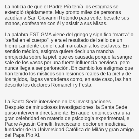
La noticia de que el Padre Pío tenía los estigmas se
extendió rápidamente. Muy pronto miles de personas
acudían a San Giovanni Rotondo para verle, besarle sus
manos, confesarse con él y asistir a sus Misas.
 Y María Stma. de la Amargura
La palabra ESTIGMA viene del griego y significa “marca” o
“señal en el cuerpo”, y era el resultado del sello de un
hierro candente con el cual marcaban a los esclavos. En
sentido médico, estigma quiere decir una mancha
enrojecida sobre la piel, que es causada porque la sangre
sale de los vasos por una fuerte influencia nerviosa, pero
nunca llega a ser perforación. En cambio los estigmas que
han tenido los místicos son lesiones reales de la piel y de
los tejidos, llagas verdaderas como, en este caso, las han
descrito los doctores Romanelli y Festa.
 de Sevilla
La Santa Sede interviene en las investigaciones
Después de minuciosas investigaciones, la Santa Sede
quiso intervenir directamente. En aquel entonces era una
gran celebridad en materia de psicología experimental, el
Padre Agustín Gimelli, franciscano, doctor en medicina,
fundador de la Universidad Católica de Milán y gran amigo
del Papa Pío XI.