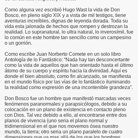
Como alguna vez escribió Hugo Wast la vida de Don
risto
Bosco, en pleno siglo XIX y a vista de mil testigos, tiene
aventuras increíbles, dignas de leyenda dorada. Toda su
vida esta jalonada de hechos que rompen y destrozan la
realidad. Lo supranatural, lo ultra natural, lo inverosímil, fue
lo común en este hombre tan sencillo como un campesino
esia
o un gorrión.
Como escribe Juan Norberto Comete en un solo libro
Antología de lo Fantástico: “Nada hay tan desconcertante
como la vida de aquellos que han orientado hasta el último
átomo de su cuerpo y espíritu hacia la divinidad. Aquí es
donde el bien absoluto, como fin alcanzado, se manifiesta
en el mundo físico por las vías de lo fantástico iluminando
la realidad como expresión de una incontenible grandeza”.
Don Bosco fue un hombre que manifestó marcadas veces
fenómenos paranormales y parapsicólogos, debido a su
ría
colocación en un plano de existencia en contacto pleno
con Dios. Tal vez debido a ello, al encontrarse entre dos
planos de vivencia (uno seria el plano normal y
tridimensional en el que nos movemos ósea nuestro
mundo, la tierra; otro seria un plano paralelo de cuatro
dimensiones que va mas allá de los que los hombres