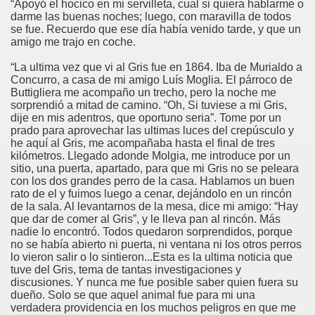
“Apoyó el hocico en mi servilleta, cual si quiera hablarme o
darme las buenas noches; luego, con maravilla de todos
se fue. Recuerdo que ese día había venido tarde, y que un
amigo me trajo en coche.
 Y María Stma. de la Amargura
“La ultima vez que vi al Gris fue en 1864. Iba de Murialdo a
Concurro, a casa de mi amigo Luís Moglia. El párroco de
Buttigliera me acompaño un trecho, pero la noche me
sorprendió a mitad de camino. “Oh, Si tuviese a mi Gris,
dije en mis adentros, que oportuno seria”. Tome por un
prado para aprovechar las ultimas luces del crepúsculo y
he aquí al Gris, me acompañaba hasta el final de tres
kilómetros. Llegado adonde Molgia, me introduce por un
sitio, una puerta, apartado, para que mi Gris no se peleara
con los dos grandes perro de la casa. Hablamos un buen
rato de el y fuimos luego a cenar, dejándolo en un rincón
de la sala. Al levantarnos de la mesa, dice mi amigo: “Hay
 de Sevilla
que dar de comer al Gris”, y le lleva pan al rincón. Más
nadie lo encontró. Todos quedaron sorprendidos, porque
no se había abierto ni puerta, ni ventana ni los otros perros
lo vieron salir o lo sintieron...Esta es la ultima noticia que
tuve del Gris, tema de tantas investigaciones y
discusiones. Y nunca me fue posible saber quien fuera su
dueño. Solo se que aquel animal fue para mi una
verdadera providencia en los muchos peligros en que me