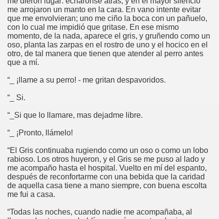
me dieron lugar: echaronse atrás, y en el mayor silencio
me arrojaron un manto en la cara. En vano intente evitar
que me envolvieran; uno me ciño la boca con un pañuelo,
con lo cual me impidió que gritase. En ese mismo
momento, de la nada, aparece el gris, y gruñendo como un
oso, planta las zarpas en el rostro de uno y el hocico en el
otro, de tal manera que tienen que atender al perro antes
que a mí.
“_ ¡llame a su perro! - me gritan despavoridos.
én
“_ Si.
n
“_Si que lo llamare, mas dejadme libre.
ros
“_ ¡Pronto, llámelo!
“El Gris continuaba rugiendo como un oso o como un lobo
rabioso. Los otros huyeron, y el Gris se me puso al lado y
me acompaño hasta el hospital. Vuelto en mí del espanto,
después de reconfortarme con una bebida que la caridad
de aquella casa tiene a mano siempre, con buena escolta
sieux
me fui a casa.
“Todas las noches, cuando nadie me acompañaba, al
stela