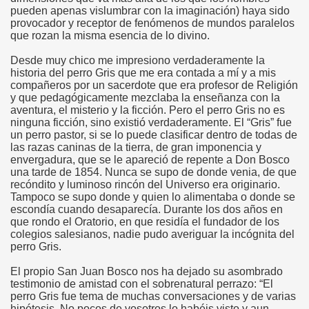
pueden apenas vislumbrar con la imaginación) haya sido
provocador y receptor de fenómenos de mundos paralelos
que rozan la misma esencia de lo divino.
Desde muy chico me impresiono verdaderamente la
co chino
historia del perro Gris que me era contada a mí y a mis
compañeros por un sacerdote que era profesor de Religión
y que pedagógicamente mezclaba la enseñanza con la
aventura, el misterio y la ficción. Pero el perro Gris no es
ninguna ficción, sino existió verdaderamente. El “Gris” fue
un perro pastor, si se lo puede clasificar dentro de todas de
las razas caninas de la tierra, de gran imponencia y
envergadura, que se le apareció de repente a Don Bosco
una tarde de 1854. Nunca se supo de donde venia, de que
recóndito y luminoso rincón del Universo era originario.
Tampoco se supo donde y quien lo alimentaba o donde se
escondía cuando desaparecía. Durante los dos años en
que rondo el Oratorio, en que residía el fundador de los
colegios salesianos, nadie pudo averiguar la incógnita del
perro Gris.
El propio San Juan Bosco nos ha dejado su asombrado
os
testimonio de amistad con el sobrenatural perrazo: “El
perro Gris fue tema de muchas conversaciones y de varias
hipótesis. No pocos de vosotros lo habéis visto y aun