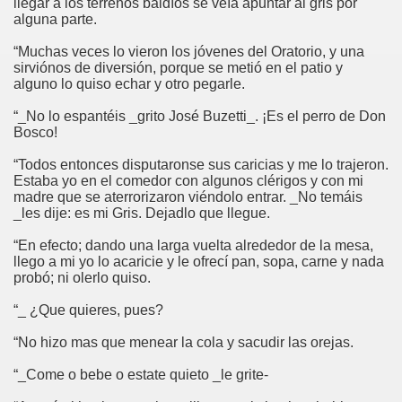
llegar a los terrenos baldíos se veía apuntar al gris por
alguna parte.
“Muchas veces lo vieron los jóvenes del Oratorio, y una
la”
sirviónos de diversión, porque se metió en el patio y
alguno lo quiso echar y otro pegarle.
“_No lo espantéis _grito José Buzetti_. ¡Es el perro de Don
Bosco!
“Todos entonces disputaronse sus caricias y me lo trajeron.
Estaba yo en el comedor con algunos clérigos y con mi
madre que se aterrorizaron viéndolo entrar. _No temáis
_les dije: es mi Gris. Dejadlo que llegue.
“En efecto; dando una larga vuelta alrededor de la mesa,
llego a mi yo lo acaricie y le ofrecí pan, sopa, carne y nada
probó; ni olerlo quiso.
isco
“_ ¿Que quieres, pues?
“No hizo mas que menear la cola y sacudir las orejas.
os y San Francisco de Asís
“_Come o bebe o estate quieto _le grite-