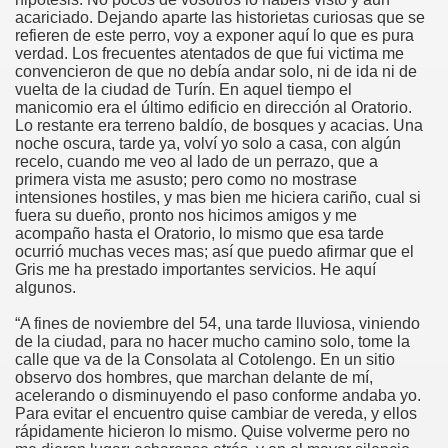
acariciado. Dejando aparte las historietas curiosas que se
refieren de este perro, voy a exponer aquí lo que es pura
verdad. Los frecuentes atentados de que fui victima me
convencieron de que no debía andar solo, ni de ida ni de
vuelta de la ciudad de Turín. En aquel tiempo el
manicomio era el último edificio en dirección al Oratorio.
Lo restante era terreno baldío, de bosques y acacias. Una
noche oscura, tarde ya, volví yo solo a casa, con algún
recelo, cuando me veo al lado de un perrazo, que a
primera vista me asusto; pero como no mostrase
intensiones hostiles, y mas bien me hiciera cariño, cual si
fuera su dueño, pronto nos hicimos amigos y me
acompaño hasta el Oratorio, lo mismo que esa tarde
ocurrió muchas veces mas; así que puedo afirmar que el
Gris me ha prestado importantes servicios. He aquí
algunos.
“A fines de noviembre del 54, una tarde lluviosa, viniendo
de la ciudad, para no hacer mucho camino solo, tome la
calle que va de la Consolata al Cotolengo. En un sitio
observo dos hombres, que marchan delante de mí,
acelerando o disminuyendo el paso conforme andaba yo.
Para evitar el encuentro quise cambiar de vereda, y ellos
rápidamente hicieron lo mismo. Quise volverme pero no