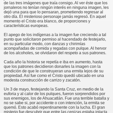
de las tres imágenes que traía consigo. Al ver éste que los
jornaleros no tenían ningún interés en ninguna imagen, les
risto
dejó una para que lo pensaran, prometiendo regresar al
otro día. El misterioso personaje jamás regresó. En aquel
momento el Cristo era blanco, de proporciones y
características europeas.
esia
El apego de los indígenas a la imagen fue creciendo a tal
punto que solicitaron permiso al hacendado de festejarlo,
en su particular modo, con danzas y chirimías
acompañadas de comida y regadas con pulque. Al hervor
de los alcoholes, se olvidaron del respeto a sus patrones.
Cada año la historia se repetía e iba en aumento, hasta
que los patrones decidieron donarles la imagen con la
condición de que le construyeran una ermita lejos de su
propiedad. Así fue como el Cristo quedó ubicado en una
modesta construcción de carrizo y zacatón.
ría
Un 3 de mayo, festejando la Santa Cruz, en medio de la
euforia y al calor de los pulques, fueron sorprendidos por
sus enemigos, los de Ahuacatlán. Fue una terrible batalla y
no se sabe si, por accidente o con intención, la ermita se
quemó. Esto acabó repentinamente con la lucha. El gran
misterio fue descubrir que entre las cenizas estaba intacta