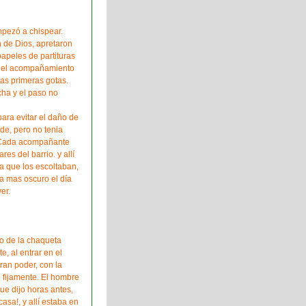
pezó a chispear.
n de Dios, apretaron
apeles de partituras
s del acompañamiento
las primeras gotas.
cha y el paso no
para evitar el daño de
nde, pero no tenia
 Cada acompañante
es del barrio. y allí
a que los escoltaban,
a mas oscuro el día
er.
lo de la chaqueta
e, al entrar en el
Gran poder, con la
l fijamente. El hombre
ue dijo horas antes,
asa!, y allí estaba en