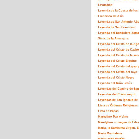
Levitación
Leyenda de la Cuesta de los
Francisco de Asís
Leyenda de San Antonio Ab
Leyenda de San Francisco
Leyenda del bandolero Zamar
Stma. de la Amargura
Leyenda del Cristo de la Ag
Leyenda del Cristo de Cacho
Leyenda del Cristo de la san
Leyenda del Cristo Elquino
Leyenda del Cristo del gran 
Leyenda del Cristo del rayo
Leyenda del Cristo Negro
Leyenda del Niño Jesús
Leyendas del Camino de San
Leyendas del Cristo negro
Leyendas de San Ignacio de 
Lista de Órdenes Religiosas
Lista de Papas
Marcelino Pan y Vino
Mandylion o Imagen de Edes
Maria, la Santisima Virgen. E
María Magdalena