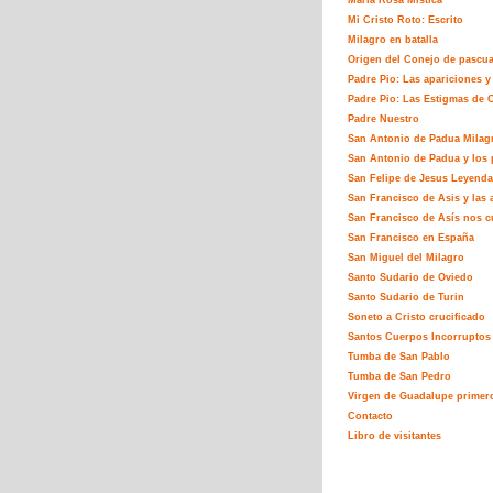
María Rosa Mistíca
Mi Cristo Roto: Escrito
Milagro en batalla
Origen del Conejo de pascu
Padre Pio: Las apariciones y
Padre Pio: Las Estigmas de C
Padre Nuestro
San Antonio de Padua Milag
San Antonio de Padua y los 
San Felipe de Jesus Leyenda
San Francisco de Asis y las 
San Francisco de Asís nos c
San Francisco en España
San Miguel del Milagro
Santo Sudario de Oviedo
Santo Sudario de Turin
Soneto a Cristo crucificado
Santos Cuerpos Incorruptos
Tumba de San Pablo
Tumba de San Pedro
Virgen de Guadalupe primer
Contacto
Libro de visitantes