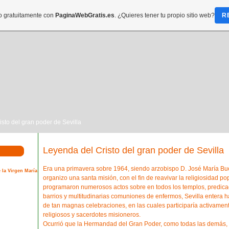
do gratuitamente con
PaginaWebGratis.es
. ¿Quieres tener tu propio sitio web?
R
isto del gran poder de Sevilla
Leyenda del Cristo del gran poder de Sevilla
Era una primavera sobre 1964, siendo arzobispo D. José María Bu
 la Virgen María
organizo una santa misión, con el fin de reavivar la religiosidad po
programaron numerosos actos sobre en todos los templos, predicac
barrios y multitudinarias comuniones de enfermos, Sevilla entera h
de tan magnas celebraciones, en las cuales participaría activamen
religiosos y sacerdotes misioneros.
Ocurrió que la Hermandad del Gran Poder, como todas las demás, fu