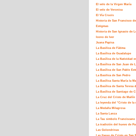
El velo de la Virgen María
El velo de Veronica
El Vía Crucis
Historia de San Francisco de
Estigmas
Historia de San Ignacio de L
Icono de Iver
Juana Papisa
La Basilica de Fátima
La Basílica de Guadalupe
La Basílica de la Natividad e
La Basílica de San Juan de L
La Basílica de San Pablo Ex
La Basilica de San Pedro
La Basílica Santa María la M
La Basílica de Santa Teresa 
La Basílica de Santiago de 
La Cruz del Cristo de Mailín
La leyenda del “Cristo de la 
La Medalla Milagrosa
La Santa Lanza
La Tau simbolo Franciscano
La tradición del huevo de P
Las Golondrinas
Las llagas de Cristo en San 