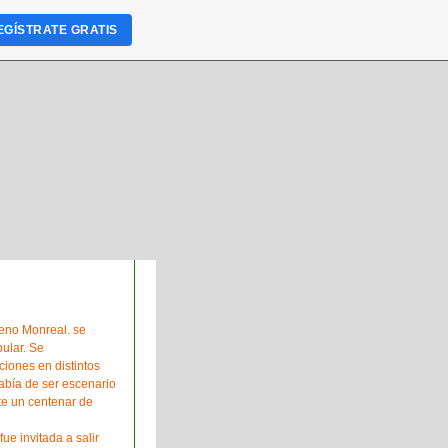
EGÍSTRATE GRATIS
eno Monreal. se
pular. Se
iones en distintos
abía de ser escenario
te un centenar de
e invitada a salir