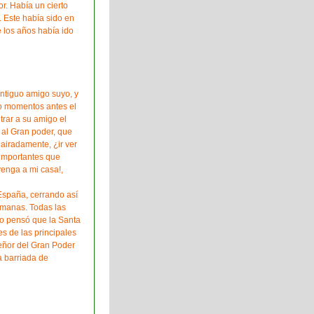
or. Había un cierto
. Este había sido en
 los años había ido
ntiguo amigo suyo, y
do momentos antes el
trar a su amigo el
 al Gran poder, que
 airadamente, ¿ir ver
importantes que
venga a mi casa!,
 España, cerrando así
manas. Todas las
po pensó que la Santa
s de las principales
Señor del Gran Poder
a barriada de