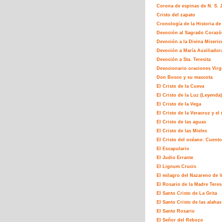
Corona de espinas de N. S. J
Cristo del zapato
Cronología de la Historia de 
Devoción al Sagrado Corazó
Devoción a la Divina Miseric
Devoción a María Auxiliador
Devoción a Sta. Teresita
Devocionario oraciones Virg
Don Bosco y su mascota
El Cristo de la Cueva
El Cristo de la Luz (Leyenda)
El Cristo de la Vega
El Cristo de la Veracruz y e
El Cristo de las aguas
El Cristo de las Mieles
El Cristo del océano: Cuento
El Escapulario
El Judio Errante
El Lignum Crucis
El milagro del Nazareno de 
El Rosario de la Madre Teres
El Santo Cristo de La Grita
El Santo Cristo de las alahas
El Santo Rosario
El Señor del Rebozo