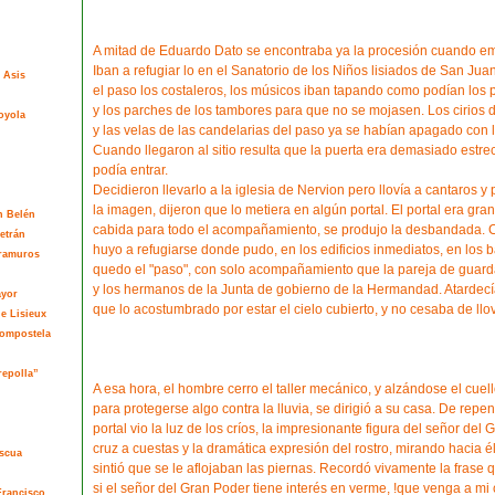
A mitad de Eduardo Dato se encontraba ya la procesión cuando em
Iban a refugiar lo en el Sanatorio de los Niños lisiados de San Jua
 Asis
el paso los costaleros, los músicos iban tapando como podían los p
y los parches de los tambores para que no se mojasen. Los cirio
oyola
y las velas de las candelarias del paso ya se habían apagado con 
Cuando llegaron al sitio resulta que la puerta era demasiado estre
podía entrar.
Decidieron llevarlo a la iglesia de Nervion pero llovía a cantaros y 
la imagen, dijeron que lo metiera en algún portal. El portal era gra
n Belén
cabida para todo el acompañamiento, se produjo la desbandada.
etrán
huyo a refugiarse donde pudo, en los edificios inmediatos, en los bar
tramuros
quedo el "paso", con solo acompañamiento que la pareja de guard
y los hermanos de la Junta de gobierno de la Hermandad. Atardecí
ayor
que lo acostumbrado por estar el cielo cubierto, y no cesaba de llov
de Lisieux
Compostela
repolla”
A esa hora, el hombre cerro el taller mecánico, y alzándose el cuel
para protegerse algo contra la lluvia, se dirigió a su casa. De repent
portal vio la luz de los críos, la impresionante figura del señor del 
cruz a cuestas y la dramática expresión del rostro, mirando hacia é
ascua
sintió que se le aflojaban las piernas. Recordó vivamente la frase q
si el señor del Gran Poder tiene interés en verme, !que venga a mi c
Francisco