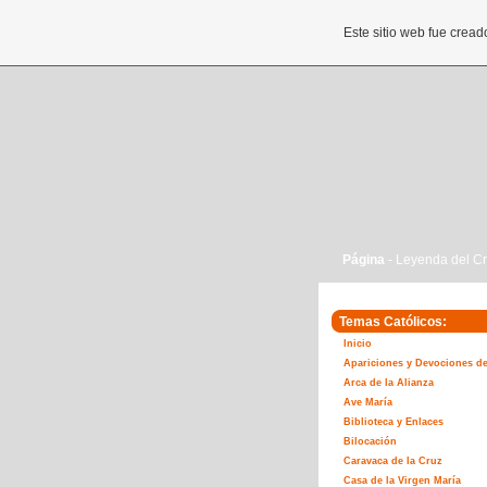
Este sitio web fue crea
Página
- Leyenda del Cr
Temas Católicos:
Inicio
Apariciones y Devociones de
Arca de la Alianza
Ave María
Biblioteca y Enlaces
Bilocación
Caravaca de la Cruz
Casa de la Virgen María