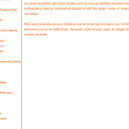
su casa, el Señor del Gran Poder, con la cruz a cuestas, los pies sa
suficiente y mansa, mirándole desde lo alto del paso, entre el resp
 Ciegos y San
las velas.
ad
Más que leyenda es una historia real al tener personajes con nomb
persona era un ex futbolista , llamado Juan Araujo, que al colgar las
rilla Y María
monto un taller
onía
rro
gre
poder de Sevilla
tiago
Antioquia
a
nlace