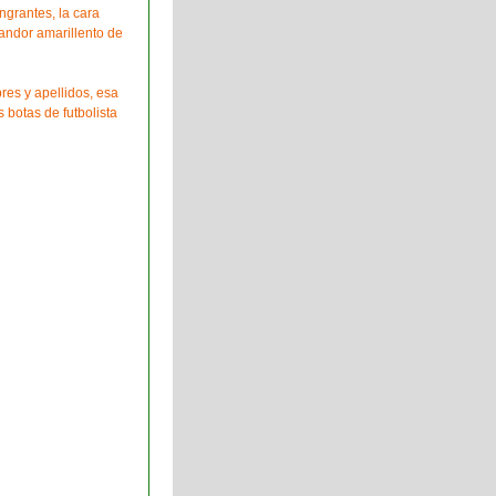
ngrantes, la cara
landor amarillento de
res y apellidos, esa
 botas de futbolista