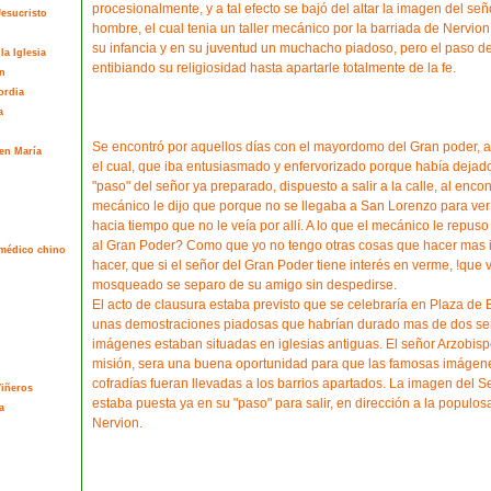
procesionalmente, y a tal efecto se bajó del altar la imagen del señ
esucristo
hombre, el cual tenia un taller mecánico por la barriada de Nervion
su infancia y en su juventud un muchacho piadoso, pero el paso de
la Iglesia
entibiando su religiosidad hasta apartarle totalmente de la fe.
n
ordia
a
Se encontró por aquellos días con el mayordomo del Gran poder, a
en María
el cual, que iba entusiasmado y enfervorizado porque había deja
"paso" del señor ya preparado, dispuesto a salir a la calle, al encon
mecánico le dijo que porque no se llegaba a San Lorenzo para ver
hacia tiempo que no le veía por allí. A lo que el mecánico le repuso
al Gran Poder? Como que yo no tengo otras cosas que hacer mas 
l médico chino
hacer, que si el señor del Gran Poder tiene interés en verme, !que 
mosqueado se separo de su amigo sin despedirse.
El acto de clausura estaba previsto que se celebraría en Plaza de
unas demostraciones piadosas que habrían durado mas de dos se
imágenes estaban situadas en iglesias antiguas. El señor Arzobis
misión, sera una buena oportunidad para que las famosas imágene
cofradías fueran llevadas a los barrios apartados. La imagen del 
Viñeros
estaba puesta ya en su "paso" para salir, en dirección a la populos
a
Nervion.