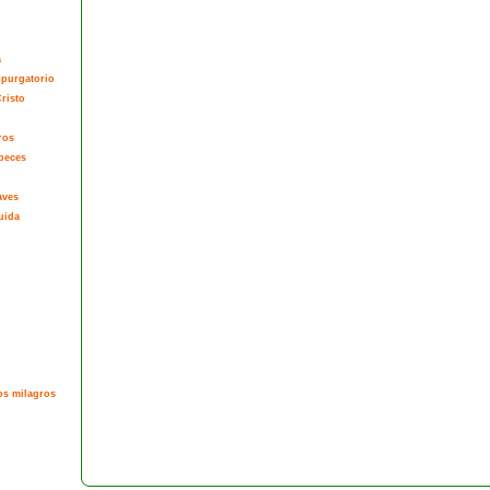
a
 purgatorio
risto
ros
peces
aves
uida
os milagros