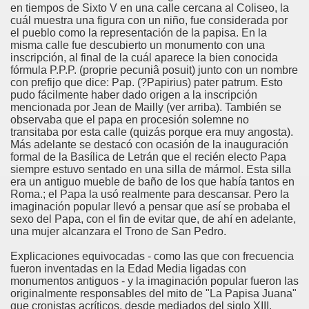
en tiempos de Sixto V en una calle cercana al Coliseo, la
cuál muestra una figura con un niño, fue considerada por
el pueblo como la representación de la papisa. En la
misma calle fue descubierto un monumento con una
inscripción, al final de la cuál aparece la bien conocida
fórmula P.P.P. (proprie pecuniâ posuit) junto con un nombre
con prefijo que dice: Pap. (?Papirius) pater patrum. Esto
pudo fácilmente haber dado origen a la inscripción
mencionada por Jean de Mailly (ver arriba). También se
observaba que el papa en procesión solemne no
transitaba por esta calle (quizás porque era muy angosta).
Más adelante se destacó con ocasión de la inauguración
formal de la Basílica de Letrán que el recién electo Papa
siempre estuvo sentado en una silla de mármol. Esta silla
era un antiguo mueble de baño de los que había tantos en
Roma.; el Papa la usó realmente para descansar. Pero la
imaginación popular llevó a pensar que así se probaba el
sexo del Papa, con el fin de evitar que, de ahí en adelante,
una mujer alcanzara el Trono de San Pedro.
lagros
Explicaciones equivocadas - como las que con frecuencia
fueron inventadas en la Edad Media ligadas con
monumentos antiguos - y la imaginación popular fueron las
originalmente responsables del mito de "La Papisa Juana"
que cronistas acríticos, desde mediados del siglo XIII,