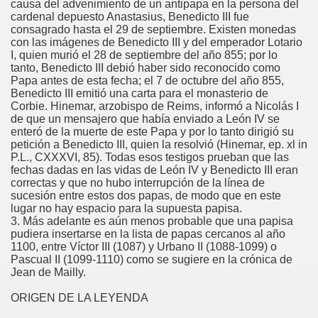
causa del advenimiento de un antipapa en la persona del
cardenal depuesto Anastasius, Benedicto III fue
consagrado hasta el 29 de septiembre. Existen monedas
con las imágenes de Benedicto III y del emperador Lotario
I, quien murió el 28 de septiembre del año 855; por lo
 Y María Stma. de la Amargura
tanto, Benedicto III debió haber sido reconocido como
Papa antes de esta fecha; el 7 de octubre del año 855,
Benedicto III emitió una carta para el monasterio de
Corbie. Hinemar, arzobispo de Reims, informó a Nicolás I
de que un mensajero que había enviado a León IV se
enteró de la muerte de este Papa y por lo tanto dirigió su
petición a Benedicto III, quien la resolvió (Hinemar, ep. xl in
P.L., CXXXVI, 85). Todas esos testigos prueban que las
fechas dadas en las vidas de León IV y Benedicto III eran
correctas y que no hubo interrupción de la línea de
sucesión entre estos dos papas, de modo que en este
lugar no hay espacio para la supuesta papisa.
 de Sevilla
3. Más adelante es aún menos probable que una papisa
pudiera insertarse en la lista de papas cercanos al año
1100, entre Víctor III (1087) y Urbano II (1088-1099) o
Pascual II (1099-1110) como se sugiere en la crónica de
Jean de Mailly.
ORIGEN DE LA LEYENDA