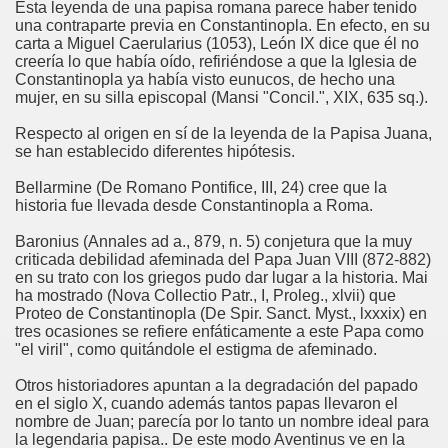
Esta leyenda de una papisa romana parece haber tenido
o
una contraparte previa en Constantinopla. En efecto, en su
carta a Miguel Caerularius (1053), León IX dice que él no
creería lo que había oído, refiriéndose a que la Iglesia de
Constantinopla ya había visto eunucos, de hecho una
mujer, en su silla episcopal (Mansi "Concil.", XIX, 635 sq.).
oquia
Respecto al origen en sí de la leyenda de la Papisa Juana,
se han establecido diferentes hipótesis.
Bellarmine (De Romano Pontifice, III, 24) cree que la
historia fue llevada desde Constantinopla a Roma.
Baronius (Annales ad a., 879, n. 5) conjetura que la muy
criticada debilidad afeminada del Papa Juan VIII (872-882)
en su trato con los griegos pudo dar lugar a la historia. Mai
ha mostrado (Nova Collectio Patr., I, Proleg., xlvii) que
Proteo de Constantinopla (De Spir. Sanct. Myst., lxxxix) en
tres ocasiones se refiere enfáticamente a este Papa como
"el viril", como quitándole el estigma de afeminado.
Otros historiadores apuntan a la degradación del papado
en el siglo X, cuando además tantos papas llevaron el
nombre de Juan; parecía por lo tanto un nombre ideal para
la legendaria papisa.. De este modo Aventinus ve en la