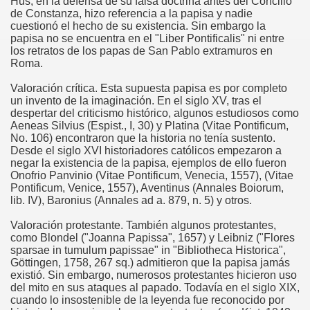
Hus, en la defensa de su falsa doctrina antes del Concilio
de Constanza, hizo referencia a la papisa y nadie
cuestionó el hecho de su existencia. Sin embargo la
papisa no se encuentra en el "Liber Pontificalis" ni entre
los retratos de los papas de San Pablo extramuros en
Roma.
Valoración crítica. Esta supuesta papisa es por completo
un invento de la imaginación. En el siglo XV, tras el
despertar del criticismo histórico, algunos estudiosos como
én
Aeneas Silvius (Espist., I, 30) y Platina (Vitae Pontificum,
No. 106) encontraron que la historia no tenía sustento.
Desde el siglo XVI historiadores católicos empezaron a
n
negar la existencia de la papisa, ejemplos de ello fueron
Onofrio Panvinio (Vitae Pontificum, Venecia, 1557), (Vitae
ros
Pontificum, Venice, 1557), Aventinus (Annales Boiorum,
lib. IV), Baronius (Annales ad a. 879, n. 5) y otros.
Valoración protestante. También algunos protestantes,
como Blondel ("Joanna Papissa", 1657) y Leibniz ("Flores
sparsae in tumulum papissae" in "Bibliotheca Historica",
Göttingen, 1758, 267 sq.) admitieron que la papisa jamás
sieux
existió. Sin embargo, numerosos protestantes hicieron uso
del mito en sus ataques al papado. Todavía en el siglo XIX,
cuando lo insostenible de la leyenda fue reconocido por
stela