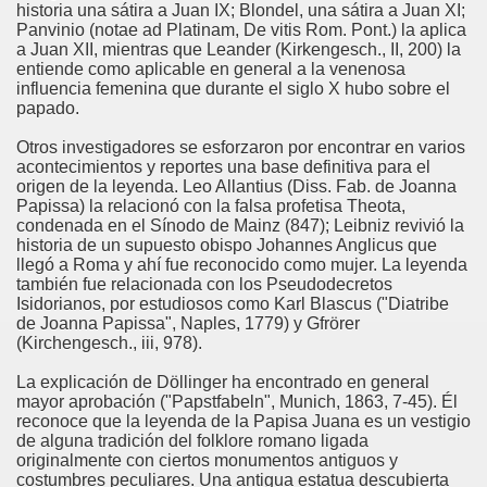
historia una sátira a Juan IX; Blondel, una sátira a Juan XI;
Panvinio (notae ad Platinam, De vitis Rom. Pont.) la aplica
a Juan XII, mientras que Leander (Kirkengesch., II, 200) la
entiende como aplicable en general a la venenosa
influencia femenina que durante el siglo X hubo sobre el
papado.
atorio
Otros investigadores se esforzaron por encontrar en varios
acontecimientos y reportes una base definitiva para el
o
origen de la leyenda. Leo Allantius (Diss. Fab. de Joanna
Papissa) la relacionó con la falsa profetisa Theota,
condenada en el Sínodo de Mainz (847); Leibniz revivió la
historia de un supuesto obispo Johannes Anglicus que
llegó a Roma y ahí fue reconocido como mujer. La leyenda
también fue relacionada con los Pseudodecretos
Isidorianos, por estudiosos como Karl Blascus ("Diatribe
s
de Joanna Papissa", Naples, 1779) y Gfrörer
(Kirchengesch., iii, 978).
La explicación de Döllinger ha encontrado en general
mayor aprobación ("Papstfabeln", Munich, 1863, 7-45). Él
reconoce que la leyenda de la Papisa Juana es un vestigio
de alguna tradición del folklore romano ligada
originalmente con ciertos monumentos antiguos y
costumbres peculiares. Una antigua estatua descubierta