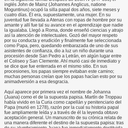
inglés John de Mainz (Johannes Anglicus, natione
Moguntinus) ocupó la silla papal dos años, siete meses y
cuatro días. Él era, supuestamente, una mujer. En su
juventud fue llevada a Atenas con ropas de hombre por su
amante y allí fue tal su avance en el aprendizaje que nadie
co chino
la igualaba. Llegó a Roma, donde enseñó ciencias y atrajo
así la atención de intelectuales. Gozó del mayor respeto
por su conducta y erudición y finalmente fue seleccionada
como Papa, pero, quedando embarazada de uno de sus
asistentes de confianza, dio a luz un niño durante una
procesión desde San Pedro a Letrán, en algún lugar entre
el Coliseo y San Clemente. Ahí murió casi de inmediato y
se dice que fue enterrada en el mismo sitio. En sus
procesiones, los papas siempre evitaban este camino;
muchas personas creían que los papas hacían esto por su
animadversión a esa desgracia.
Aquí aparece por primera vez el nombre de Johanna
(Juana) como el de la supuesta papisa. Martín de Troppau
había vivido en la Curia como capellán y penitenciario del
Papa (murió en 1278), razón por la cual su historia papal
fue ampliamente leída y a través de él la leyenda obtuvo
os
aceptación general. Un manuscrito de su crónica relata de
una manera diferente el destino de la supuesta papisa: tras
de su alumbramiento Juana fue inmediatamente destituida