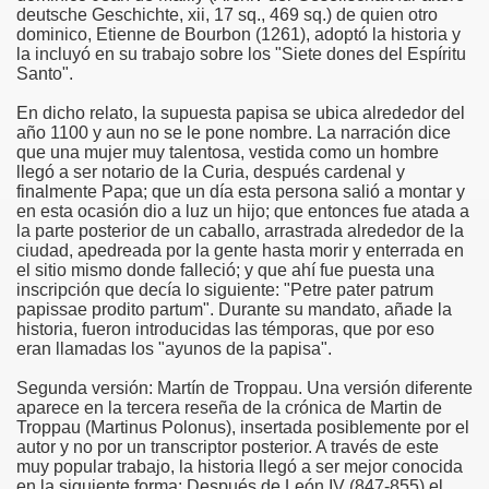
deutsche Geschichte, xii, 17 sq., 469 sq.) de quien otro
dominico, Etienne de Bourbon (1261), adoptó la historia y
risto
la incluyó en su trabajo sobre los "Siete dones del Espíritu
Santo".
En dicho relato, la supuesta papisa se ubica alrededor del
año 1100 y aun no se le pone nombre. La narración dice
esia
que una mujer muy talentosa, vestida como un hombre
llegó a ser notario de la Curia, después cardenal y
finalmente Papa; que un día esta persona salió a montar y
en esta ocasión dio a luz un hijo; que entonces fue atada a
la parte posterior de un caballo, arrastrada alrededor de la
ciudad, apedreada por la gente hasta morir y enterrada en
el sitio mismo donde falleció; y que ahí fue puesta una
inscripción que decía lo siguiente: "Petre pater patrum
papissae prodito partum". Durante su mandato, añade la
historia, fueron introducidas las témporas, que por eso
eran llamadas los "ayunos de la papisa".
ría
Segunda versión: Martín de Troppau. Una versión diferente
aparece en la tercera reseña de la crónica de Martin de
Troppau (Martinus Polonus), insertada posiblemente por el
autor y no por un transcriptor posterior. A través de este
muy popular trabajo, la historia llegó a ser mejor conocida
en la siguiente forma: Después de León IV (847-855) el