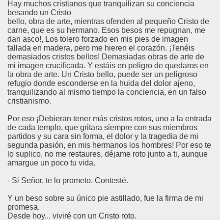
Hay muchos cristianos que tranquilizan su conciencia
o
besando un Cristo
bello, obra de arte, mientras ofenden al pequeño Cristo de
carne, que es su hermano. Esos besos me repugnan, me
dan asco!, Los tolero forzado en mis pies de imagen
tallada en madera, pero me hieren el corazón. ¡Tenéis
oquia
demasiados cristos bellos! Demasiadas obras de arte de
mi imagen crucificada. Y estáis en peligro de quedaros en
la obra de arte. Un Cristo bello, puede ser un peligroso
refugio donde esconderse en la huida del dolor ajeno,
tranquilizando al mismo tiempo la conciencia, en un falso
cristianismo.
Por eso ¡Debieran tener más cristos rotos, uno a la entrada
de cada templo, que gritara siempre con sus miembros
partidos y su cara sin forma, el dolor y la tragedia de mi
segunda pasión, en mis hermanos los hombres! Por eso te
lo suplico, no me restaures, déjame roto junto a ti, aunque
amargue un poco tu vida.
- Si Señor, te lo prometo. Contesté.
Y un beso sobre su único pie astillado, fue la firma de mi
promesa.
Desde hoy... viviré con un Cristo roto.