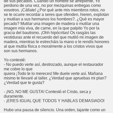
de sus pecados. Cuando un hombre se arrepiente, Yo
perdono de una vez, no por mezquinas entregas como
vosotros. ¡Cállate! ¿Por qué ante mis miembros rotos, no
se te ocurre recordar a seres que ofenden, hieren, explotan
la”
y mutilan a sus hermanos los hombres?. ¿Qué es mayor
pecado? Mutilar una imagen de madera o mutilar una
imagen mía viva, de carne, en la que palpito Yo por la
gracia del bautismo. ¡Ohh hipócritas! Os rasgáis las
vestiduras ante el recuerdo del que mutiló mi imagen de
madera, mientras le estrecháis la mano o le rendís honores
al que mutila física o moralmente a los cristos vivos que
son sus hermanos.
Yo contesté:
- No puedo verte así, destrozado, aunque el restaurador
me cobre lo que
quiera ¡Todo te lo mereces! Me duele verte así. Mañana
mismo te llevaré al taller. ¿Verdad que apruebas mi plan?
isco
¿Verdad que te gusta?
- ¡NO, NO ME GUSTA! Contestó el Cristo, seca y
duramente.
- ¡ERES IGUAL QUE TODOS Y HABLAS DEMASIADO!
os y San Francisco de Asís
Hubo una pausa de silencio. Una orden, tajante como un