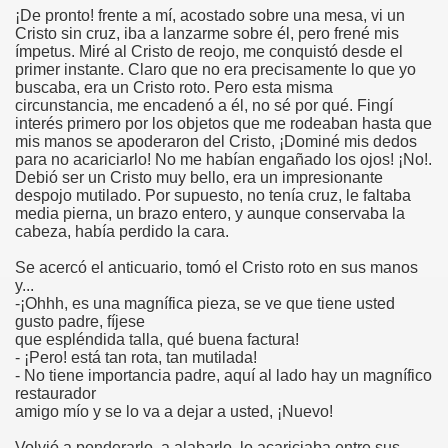
¡De pronto! frente a mí, acostado sobre una mesa, vi un
Cristo sin cruz, iba a lanzarme sobre él, pero frené mis
ímpetus. Miré al Cristo de reojo, me conquistó desde el
primer instante. Claro que no era precisamente lo que yo
buscaba, era un Cristo roto. Pero esta misma
co chino
circunstancia, me encadenó a él, no sé por qué. Fingí
interés primero por los objetos que me rodeaban hasta que
mis manos se apoderaron del Cristo, ¡Dominé mis dedos
para no acariciarlo! No me habían engañado los ojos! ¡No!.
Debió ser un Cristo muy bello, era un impresionante
despojo mutilado. Por supuesto, no tenía cruz, le faltaba
media pierna, un brazo entero, y aunque conservaba la
cabeza, había perdido la cara.
Se acercó el anticuario, tomó el Cristo roto en sus manos
y...
-¡Ohhh, es una magnífica pieza, se ve que tiene usted
gusto padre, fíjese
que espléndida talla, qué buena factura!
- ¡Pero! está tan rota, tan mutilada!
- No tiene importancia padre, aquí al lado hay un magnífico
restaurador
os
amigo mío y se lo va a dejar a usted, ¡Nuevo!
Volvió a ponderarlo, a alabarlo, lo acariciaba entre sus