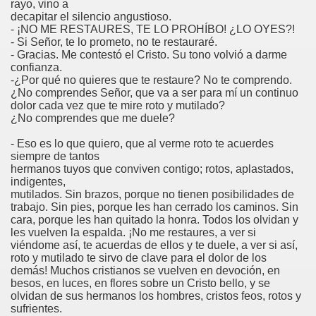
rayo, vino a
decapitar el silencio angustioso.
- ¡NO ME RESTAURES, TE LO PROHÍBO! ¿LO OYES?!
- Si Señor, te lo prometo, no te restauraré.
- Gracias. Me contestó el Cristo. Su tono volvió a darme
 Y María Stma. de la Amargura
confianza.
-¿Por qué no quieres que te restaure? No te comprendo.
¿No comprendes Señor, que va a ser para mí un continuo
dolor cada vez que te mire roto y mutilado?
¿No comprendes que me duele?
- Eso es lo que quiero, que al verme roto te acuerdes
siempre de tantos
hermanos tuyos que conviven contigo; rotos, aplastados,
indigentes,
mutilados. Sin brazos, porque no tienen posibilidades de
trabajo. Sin pies, porque les han cerrado los caminos. Sin
 de Sevilla
cara, porque les han quitado la honra. Todos los olvidan y
les vuelven la espalda. ¡No me restaures, a ver si
viéndome así, te acuerdas de ellos y te duele, a ver si así,
roto y mutilado te sirvo de clave para el dolor de los
demás! Muchos cristianos se vuelven en devoción, en
besos, en luces, en flores sobre un Cristo bello, y se
olvidan de sus hermanos los hombres, cristos feos, rotos y
sufrientes.