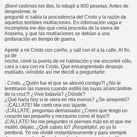
¡Bien! cedimos los dos, lo rebajó a 800 pesetas. Antes de
despedirme, le
pregunté si sabía la procedencia del Cristo y la razón de
aquellas terribles mutilaciones. En información vaga e
incompleta me dijo que creía procedía de la sierra de
Arasena, y que las mutilaciones se debían a una
profanación en tiempo de guerra.
Apreté a mi Cristo con cariño, y salí con él a la calle. Al fin,
én
ya de
noche, cerré la puerta de mi habitación y me encontré sólo,
cara a cara con mi Cristo. Que ensangrentado despojo
n
mutilado, viéndolo así me decidí a preguntarle:
ros
- Cristo, ¿Quién fue el que se atrevió contigo?! ¿No le
temblaron las manos cuando astilló las tuyas arrancándote
de la cruz?! ¿Vive todavía? ¿Dónde?
¿Qué haría hoy si te viera en mis manos? ¿Se arrepintió?
- ¡CÁLLATE! Me cortó una voz tajante.
-¡CÁLLATE, preguntas demasiado! ¿Crees que tengo un
corazón tan pequeño y mezquino como el tuyo?!
sieux
¡CÁLLATE! No me preguntes ni pienses más en el que me
mutiló, déjalo, ¿Qué sabes tú? ¡Respétalo!, yo ya lo
perdoné. Yo me olvidé instantáneamente y para siempre
stela