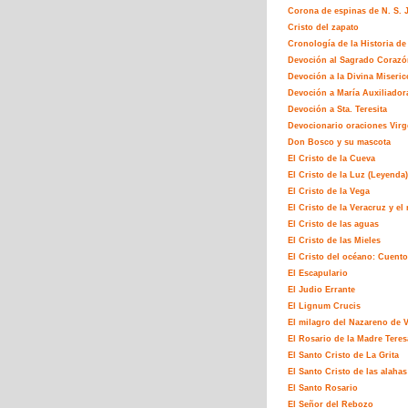
Corona de espinas de N. S. J
Cristo del zapato
Cronología de la Historia de 
Devoción al Sagrado Corazó
Devoción a la Divina Miseric
Devoción a María Auxiliador
Devoción a Sta. Teresita
Devocionario oraciones Virg
Don Bosco y su mascota
El Cristo de la Cueva
El Cristo de la Luz (Leyenda)
El Cristo de la Vega
El Cristo de la Veracruz y e
El Cristo de las aguas
El Cristo de las Mieles
El Cristo del océano: Cuento
El Escapulario
El Judio Errante
El Lignum Crucis
El milagro del Nazareno de 
El Rosario de la Madre Teres
El Santo Cristo de La Grita
El Santo Cristo de las alahas
El Santo Rosario
El Señor del Rebozo