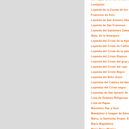
Levitación
Leyenda de la Cuesta de los
Francisco de Asís
Leyenda de San Antonio Ab
Leyenda de San Francisco
Leyenda del bandolero Zamar
Stma. de la Amargura
Leyenda del Cristo de la Ag
Leyenda del Cristo de Cacho
Leyenda del Cristo de la san
Leyenda del Cristo Elquino
Leyenda del Cristo del gran 
Leyenda del Cristo del rayo
Leyenda del Cristo Negro
Leyenda del Niño Jesús
Leyendas del Camino de San
Leyendas del Cristo negro
Leyendas de San Ignacio de 
Lista de Órdenes Religiosas
Lista de Papas
Marcelino Pan y Vino
Mandylion o Imagen de Edes
Maria, la Santisima Virgen. E
María Magdalena