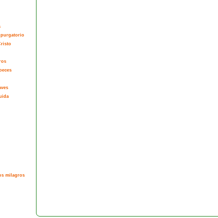
a
 purgatorio
risto
ros
peces
aves
uida
os milagros