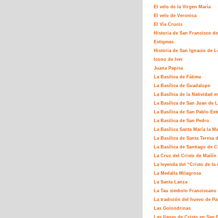
El velo de la Virgen María
El velo de Veronica
El Vía Crucis
Historia de San Francisco de
Estigmas
Historia de San Ignacio de L
Icono de Iver
Juana Papisa
La Basilica de Fátima
La Basílica de Guadalupe
La Basílica de la Natividad e
La Basílica de San Juan de L
La Basílica de San Pablo Ex
La Basilica de San Pedro
La Basílica Santa María la M
La Basílica de Santa Teresa 
La Basílica de Santiago de 
La Cruz del Cristo de Mailín
La leyenda del “Cristo de la 
La Medalla Milagrosa
La Santa Lanza
La Tau simbolo Franciscano
La tradición del huevo de P
Las Golondrinas
Las llagas de Cristo en San 