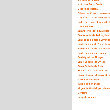
María Rosa Mistíca
Mi Cristo Roto: Escrito
Milagro en batalla
Origen del Conejo de pascu
Padre Pio: Las apariciones y
Padre Pio: Las Estigmas de C
Padre Nuestro
San Antonio de Padua Milag
San Antonio de Padua y los 
San Felipe de Jesus Leyenda
San Francisco de Asis y las 
San Francisco de Asís nos c
San Francisco en España
San Miguel del Milagro
Santo Sudario de Oviedo
Santo Sudario de Turin
Soneto a Cristo crucificado
Santos Cuerpos Incorruptos
Tumba de San Pablo
Tumba de San Pedro
Virgen de Guadalupe primer
Contacto
Libro de visitantes