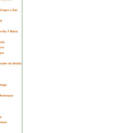
 Ciegos y San
ad
rilla Y María
onía
rro
gre
poder de Sevilla
tiago
Antioquia
a
nlace