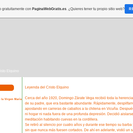
do gratuitamente con
PaginaWebGratis.es
. ¿Quieres tener tu propio sitio web?
R
isto Elquino
Leyenda del Cristo Elquino
Cerca del año 1920, Domingo Zárate Vega recibió toda la herencia
 la Virgen María
de su padre, que era bastante abundante. Rápidamente, despilfarr
apostando en carreras de caballos a la chilena en Vicuña. Después
ni hogar ni nada fuera de una profunda depresión. Decidió aislarse
meditación habitando cuevas en la cordillera.
Se retiró al silencio por cuatro años y durante ese tiempo su barba 
sin que nunca más fuesen cortados. De ahí en adelante, vistió un sa