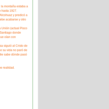
e la montaña estaba a
o hasta 1927.
 Alcohuaz y predicó a
ebe acabarse y otro
 Unión (actual Pisco
a Santiago donde
que oían con
a siguió al Cristo de
 de su vida no paró de
nadie sabe dónde pasó
ue realidad.