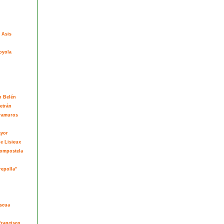
 Asis
oyola
n Belén
etrán
tramuros
ayor
de Lisieux
Compostela
repolla”
ascua
Francisco