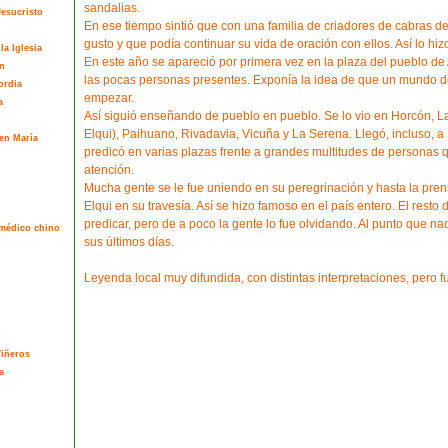
sandalias.
esucristo
En ese tiempo sintió que con una familia de criadores de cabras d
gusto y que podía continuar su vida de oración con ellos. Así lo hiz
la Iglesia
En este año se apareció por primera vez en la plaza del pueblo de
n
las pocas personas presentes. Exponía la idea de que un mundo d
ordia
empezar.
a
Así siguió enseñando de pueblo en pueblo. Se lo vio en Horcón, La
Elqui), Paihuano, Rivadavia, Vicuña y La Serena. Llegó, incluso, 
en María
predicó en varias plazas frente a grandes multitudes de personas 
atención.
Mucha gente se le fue uniendo en su peregrinación y hasta la prens
Elqui en su travesía. Así se hizo famoso en el país entero. El resto
predicar, pero de a poco la gente lo fue olvidando. Al punto que 
l médico chino
sus últimos días.
Leyenda local muy difundida, con distintas interpretaciones, pero f
Viñeros
a