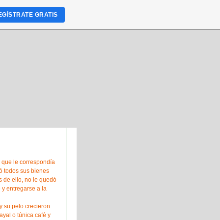
EGÍSTRATE GRATIS
 que le correspondía
ó todos sus bienes
 de ello, no le quedó
 y entregarse a la
y su pelo crecieron
yal o túnica café y