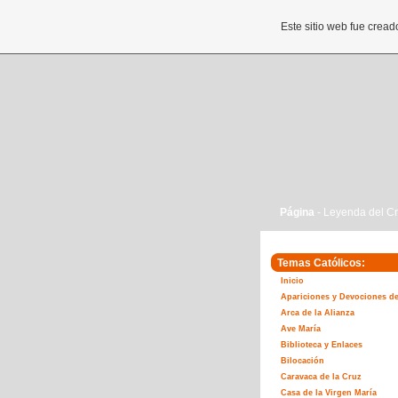
Este sitio web fue crea
Página
- Leyenda del Cr
Temas Católicos:
Inicio
Apariciones y Devociones de
Arca de la Alianza
Ave María
Biblioteca y Enlaces
Bilocación
Caravaca de la Cruz
Casa de la Virgen María