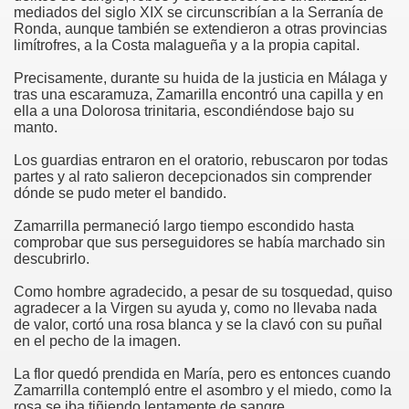
mediados del siglo XIX se circunscribían a la Serranía de
Ronda, aunque también se extendieron a otras provincias
risto
limítrofres, a la Costa malagueña y a la propia capital.
Precisamente, durante su huida de la justicia en Málaga y
tras una escaramuza, Zamarilla encontró una capilla y en
ella a una Dolorosa trinitaria, escondiéndose bajo su
esia
manto.
Los guardias entraron en el oratorio, rebuscaron por todas
partes y al rato salieron decepcionados sin comprender
dónde se pudo meter el bandido.
Zamarrilla permaneció largo tiempo escondido hasta
comprobar que sus perseguidores se había marchado sin
descubrirlo.
Como hombre agradecido, a pesar de su tosquedad, quiso
agradecer a la Virgen su ayuda y, como no llevaba nada
ría
de valor, cortó una rosa blanca y se la clavó con su puñal
en el pecho de la imagen.
La flor quedó prendida en María, pero es entonces cuando
Zamarrilla contempló entre el asombro y el miedo, como la
rosa se iba tiñiendo lentamente de sangre.