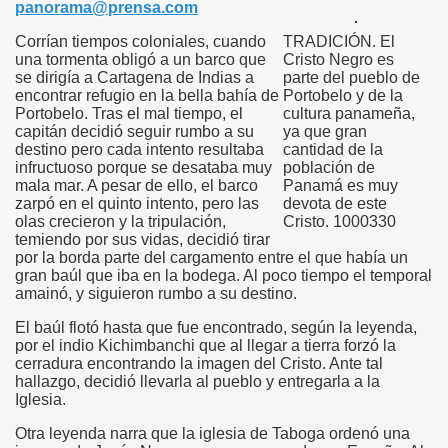
panorama@prensa.com
Corrían tiempos coloniales, cuando
TRADICIÓN. El
risto
una tormenta obligó a un barco que
Cristo Negro es
se dirigía a Cartagena de Indias a
parte del pueblo de
encontrar refugio en la bella bahía de
Portobelo y de la
Portobelo. Tras el mal tiempo, el
cultura panameña,
esia
capitán decidió seguir rumbo a su
ya que gran
destino pero cada intento resultaba
cantidad de la
infructuoso porque se desataba muy
población de
mala mar. A pesar de ello, el barco
Panamá es muy
zarpó en el quinto intento, pero las
devota de este
olas crecieron y la tripulación,
Cristo.
1000330
temiendo por sus vidas, decidió tirar
por la borda parte del cargamento entre el que había un
gran baúl que iba en la bodega. Al poco tiempo el temporal
amainó, y siguieron rumbo a su destino.
El baúl flotó hasta que fue encontrado, según la leyenda,
ría
por el indio Kichimbanchi que al llegar a tierra forzó la
cerradura encontrando la imagen del Cristo. Ante tal
hallazgo, decidió llevarla al pueblo y entregarla a la
Iglesia.
Otra leyenda narra que la iglesia de Taboga ordenó una