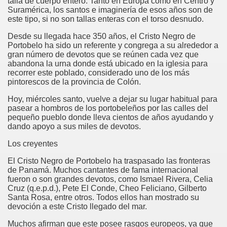
talla de cuerpo entero. Tanto en Europa como en Centro y
Suramérica, los santos e imaginería de esos años son de
este tipo, si no son tallas enteras con el torso desnudo.
Desde su llegada hace 350 años, el Cristo Negro de
Portobelo ha sido un referente y congrega a su alrededor a
gran número de devotos que se reúnen cada vez que
abandona la urna donde está ubicado en la iglesia para
recorrer este poblado, considerado uno de los más
pintorescos de la provincia de Colón.
Hoy, miércoles santo, vuelve a dejar su lugar habitual para
pasear a hombros de los portobeleños por las calles del
pequeño pueblo donde lleva cientos de años ayudando y
dando apoyo a sus miles de devotos.
Los creyentes
El Cristo Negro de Portobelo ha traspasado las fronteras
de Panamá. Muchos cantantes de fama internacional
fueron o son grandes devotos, como Ismael Rivera, Celia
Cruz (q.e.p.d.), Pete El Conde, Cheo Feliciano, Gilberto
Santa Rosa, entre otros. Todos ellos han mostrado su
devoción a este Cristo llegado del mar.
Muchos afirman que este posee rasgos europeos, ya que