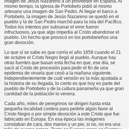
imagen de Jesús Nazareno a un proveedor en España. Al
mismo tiempo, la iglesia de Portobelo pidió al mismo
artesano una imagen de San Pedro. Al llegar el barco a
Portobelo, la imagen de Jesús Nazareno se quedó en el
pueblo y la de San Pedro marchó para la isla del Pacífico.
Todos los intentos por subsanar el error fueron
co chino
infructuosos, ya que algo impedía al Cristo abandonar el
pueblo. Un hecho que provocó en los portobeleños una
gran devoción.
Lo que sí se sabe es que corría el año 1658 cuando el 21
de octubre el Cristo Negro llegó al pueblo. Aunque hay
otras fuentes que basan esta fecha en que, ese día, se
sacó al Cristo de procesión para pedir el fin de una
epidemia de viruela que cesó a la mañana siguiente.
Independientemente de cuál versión es la más ajustada a
la historia de su llegada, lo cierto es que hoy es parte del
pueblo de Portobelo y de la cultura panameña ya que gran
cantidad de la población lo venera.
Cada año, miles de peregrinos se dirigen hasta esta
pequeña localidad costera para pedirle algún favor al
Cristo Negro o por simple devoción a este Cristo que fue
os
fabricado en Europa. En esa época las imágenes
constaban de cara, dos manos y un pie, si no, no era una