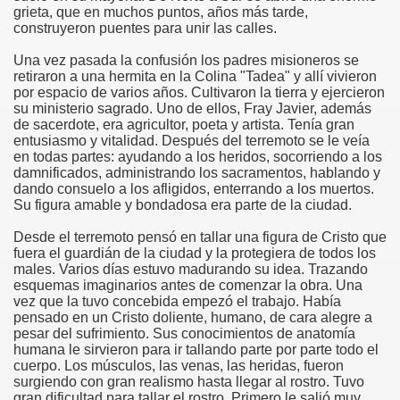
grieta, que en muchos puntos, años más tarde,
construyeron puentes para unir las calles.
risto
Una vez pasada la confusión los padres misioneros se
retiraron a una hermita en la Colina "Tadea" y allí vivieron
por espacio de varios años. Cultivaron la tierra y ejercieron
su ministerio sagrado. Uno de ellos, Fray Javier, además
esia
de sacerdote, era agricultor, poeta y artista. Tenía gran
entusiasmo y vitalidad. Después del terremoto se le veía
en todas partes: ayudando a los heridos, socorriendo a los
damnificados, administrando los sacramentos, hablando y
dando consuelo a los afligidos, enterrando a los muertos.
Su figura amable y bondadosa era parte de la ciudad.
Desde el terremoto pensó en tallar una figura de Cristo que
fuera el guardián de la ciudad y la protegiera de todos los
males. Varios días estuvo madurando su idea. Trazando
esquemas imaginarios antes de comenzar la obra. Una
vez que la tuvo concebida empezó el trabajo. Había
ría
pensado en un Cristo doliente, humano, de cara alegre a
pesar del sufrimiento. Sus conocimientos de anatomía
humana le sirvieron para ir tallando parte por parte todo el
cuerpo. Los músculos, las venas, las heridas, fueron
surgiendo con gran realismo hasta llegar al rostro. Tuvo
gran dificultad para tallar el rostro. Primero le salió muy