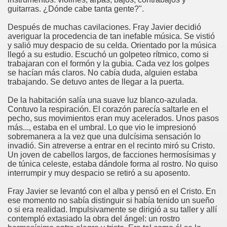
guitarras. ¿Dónde cabe tanta gente?".
Después de muchas cavilaciones. Fray Javier decidió
averiguar la procedencia de tan inefable música. Se vistió
y salió muy despacio de su celda. Orientado por la música
llegó a su estudio. Escuchó un golpeteo rítmico, como si
trabajaran con el formón y la gubia. Cada vez los golpes
se hacían más claros. No cabía duda, alguien estaba
trabajando. Se detuvo antes de llegar a la puerta.
De la habitación salía una suave luz blanco-azulada.
Contuvo la respiración. El corazón parecía saltarle en el
pecho, sus movimientos eran muy acelerados. Unos pasos
más..., estaba en el umbral. Lo que vio le impresionó
sobremanera a la vez que una dulcísima sensación lo
invadió. Sin atreverse a entrar en el recinto miró su Cristo.
Un joven de cabellos largos, de facciones hermosísimas y
de túnica celeste, estaba dándole forma al rostro. No quiso
interrumpir y muy despacio se retiró a su aposento.
Fray Javier se levantó con el alba y pensó en el Cristo. En
ese momento no sabía distinguir si había tenido un sueño
o si era realidad. Impulsivamente se dirigió a su taller y allí
contempló extasiado la obra del ángel: un rostro