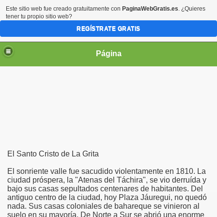
Este sitio web fue creado gratuitamente con
PaginaWebGratis.es
. ¿Quieres
tener tu propio sitio web?
REGÍSTRATE GRATIS
Página
irgen María
El Santo Cristo de La Grita
El sonriente valle fue sacudido violentamente en 1810. La
ciudad próspera, la "Atenas del Táchira", se vio derruída y
bajo sus casas sepultados centenares de habitantes. Del
antiguo centro de la ciudad, hoy Plaza Jáuregui, no quedó
nada. Sus casas coloniales de bahareque se vinieron al
suelo en su mayoría. De Norte a Sur se abrió una enorme