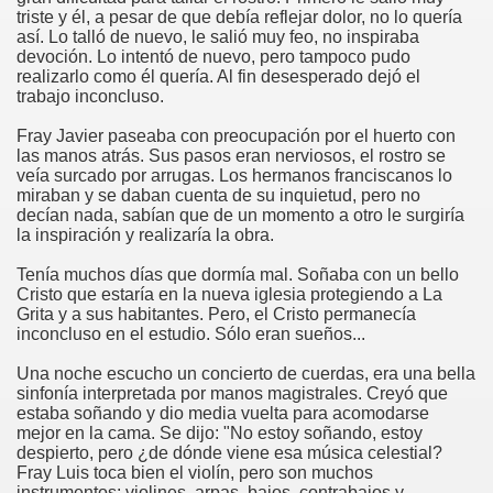
triste y él, a pesar de que debía reflejar dolor, no lo quería
así. Lo talló de nuevo, le salió muy feo, no inspiraba
devoción. Lo intentó de nuevo, pero tampoco pudo
realizarlo como él quería. Al fin desesperado dejó el
trabajo inconcluso.
co chino
Fray Javier paseaba con preocupación por el huerto con
las manos atrás. Sus pasos eran nerviosos, el rostro se
veía surcado por arrugas. Los hermanos franciscanos lo
miraban y se daban cuenta de su inquietud, pero no
decían nada, sabían que de un momento a otro le surgiría
la inspiración y realizaría la obra.
Tenía muchos días que dormía mal. Soñaba con un bello
Cristo que estaría en la nueva iglesia protegiendo a La
Grita y a sus habitantes. Pero, el Cristo permanecía
inconcluso en el estudio. Sólo eran sueños...
Una noche escucho un concierto de cuerdas, era una bella
sinfonía interpretada por manos magistrales. Creyó que
estaba soñando y dio media vuelta para acomodarse
mejor en la cama. Se dijo: "No estoy soñando, estoy
os
despierto, pero ¿de dónde viene esa música celestial?
Fray Luis toca bien el violín, pero son muchos
instrumentos: violines, arpas, bajos, contrabajos y